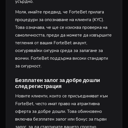
усърдно.
Моля, имайте предвид, че ForteBet прилага
процедури за опознаване на клиента (KYC).
Това означава, че ще се изисква проверка на
самоличността, преди да можете да извършите
тегления от вашия ForteBet акаунт,
осигурявайки сигурна среда за залагане за
всички. ForteBet поддържа високи стандарти
за сигурност.
Безплатен залог за добре дошли
след регистрация
Новите клиенти, които се присъединяват към
ForteBet, често имат право на атрактивна
оферта за добре дошли. Това обикновено
включва безплатен залог или бонус за първи
залог, за да стартирате вашето спортно