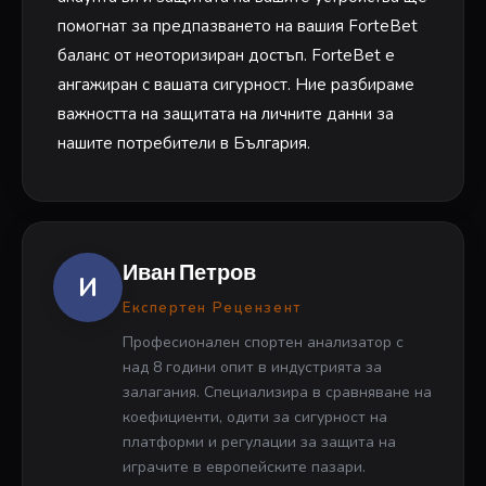
помогнат за предпазването на вашия ForteBet
баланс от неоторизиран достъп. ForteBet е
ангажиран с вашата сигурност. Ние разбираме
важността на защитата на личните данни за
нашите потребители в България.
Иван Петров
И
Експертен Рецензент
Професионален спортен анализатор с
над 8 години опит в индустрията за
залагания. Специализира в сравняване на
коефициенти, одити за сигурност на
платформи и регулации за защита на
играчите в европейските пазари.