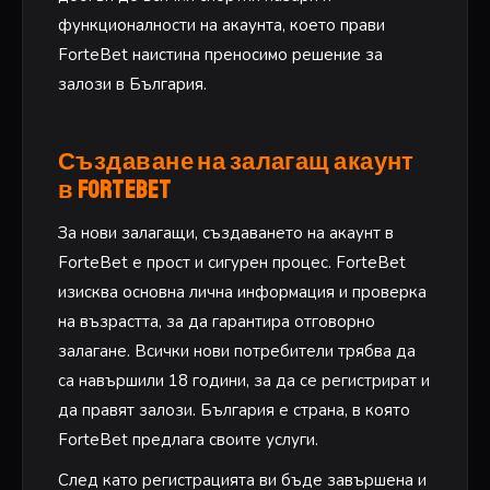
функционалности на акаунта, което прави
ForteBet наистина преносимо решение за
залози в България.
Създаване на залагащ акаунт
в ForteBet
За нови залагащи, създаването на акаунт в
ForteBet е прост и сигурен процес. ForteBet
изисква основна лична информация и проверка
на възрастта, за да гарантира отговорно
залагане. Всички нови потребители трябва да
са навършили 18 години, за да се регистрират и
да правят залози. България е страна, в която
ForteBet предлага своите услуги.
След като регистрацията ви бъде завършена и