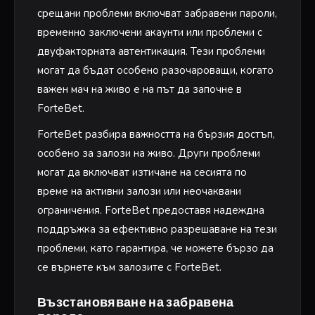
срещани проблеми включват забравени пароли,
временно заключени акаунти или проблеми с
двуфакторната автентикация. Тези проблеми
могат да бъдат особено разочароващи, когато
важен мач на живо е на път да започне в
ForteBet.
ForteBet разбира важността на бързия достъп,
особено за залози на живо. Други проблеми
могат да включват изтичане на сесията по
време на активни залози или неочаквани
ограничения. ForteBet предоставя надеждна
поддръжка за ефективно разрешаване на тези
проблеми, като гарантира, че можете бързо да
се върнете към залозите с ForteBet.
Възстановяване на забравена