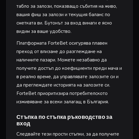
табло за залози, показващо събития на живо,
вашия фиш за залози и текущия баланс по
сметката ви. Бутонът за вход винаги е ясно
видим за ваше удобство.
Платформата ForteBet осигурява плавен
преход от влизане до разглеждане на
наличните пазари. Можете незабавно да
получите достъп до коефициенти преди мача и
в реално време, да управлявате залозите си и
да преглеждате историята на залозите си.
ForteBet приоритизира потребителското
изживяване за всеки залагащ в България.
Стъпка по стъпка ръководство за
вход
Следвайте тези прости стъпки, за да получите