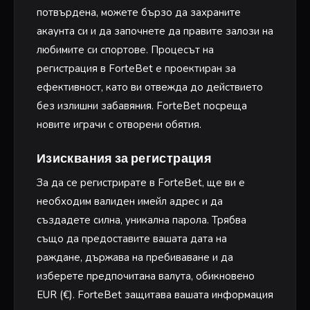
потвърдена, можете бързо да захраните
акаунта си и да започнете да правите залози на
любимите си спортове. Процесът на
регистрация в ForteBet е проектиран за
ефективност, като ви отвежда до действието
без излишни забавяния. ForteBet посреща
новите играчи с отворени обятия.
Изисквания за регистрация
За да се регистрирате в ForteBet, ще ви е
необходим валиден имейл адрес и да
създадете силна, уникална парола. Трябва
също да предоставите вашата дата на
раждане, държава на пребиваване и да
изберете предпочитана валута, обикновено
EUR (€). ForteBet защитава вашата информация