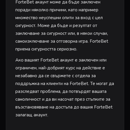
ForteBet акаунт може да бъде заключен
поради няколко причини, като например
множество неуспешни опити за вход с цел
сигурност. Може да бъде и резултат от
заключване за сигурност или, в някои случаи,
самоизключване за отговорна игра. ForteBet
приема сигурността сериозно.
Ако вашият ForteBet акаунт е заключен или
ограничен, най-добрият курс на действие е
незабавно да се свържете с отдела за
поддръжка на клиенти на ForteBet. Те могат да
разследват проблема, да потвърдят вашата
самоличност и да ви насочат през стъпките за
възстановяване на достъпа до вашия ForteBet
залагащ акаунт.