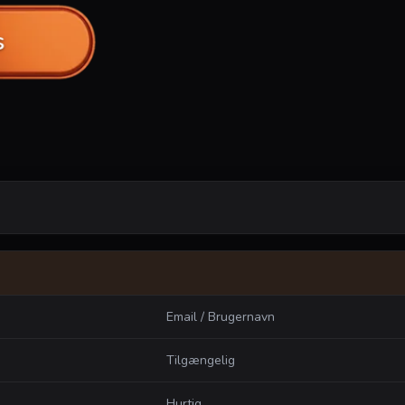
s
Email / Brugernavn
Tilgængelig
Hurtig