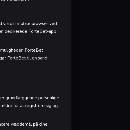
nd via din mobile browser ved
 den dedikerede ForteBet-app
g-muligheder. ForteBet
 gør ForteBet til en sand
ræver grundlæggende personlige
 ældre for at registrere sig og
 placere væddemål på dine