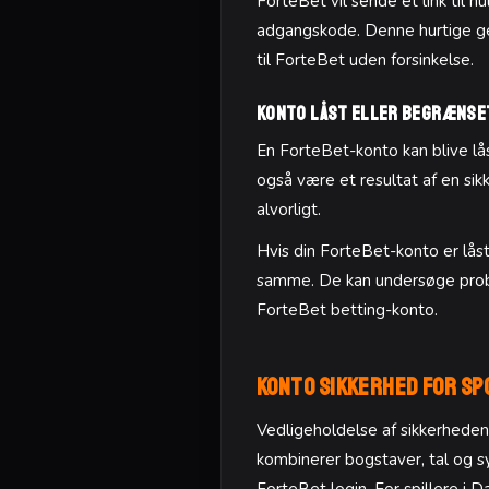
ForteBet vil sende et link til nu
adgangskode. Denne hurtige ge
til ForteBet uden forsinkelse.
Konto låst eller begrænse
En ForteBet-konto kan blive lå
også være et resultat af en sik
alvorligt.
Hvis din ForteBet-konto er lå
samme. De kan undersøge proble
ForteBet betting-konto.
Konto sikkerhed for s
Vedligeholdelse af sikkerheden
kombinerer bogstaver, tal og sy
ForteBet login. For spillere i D