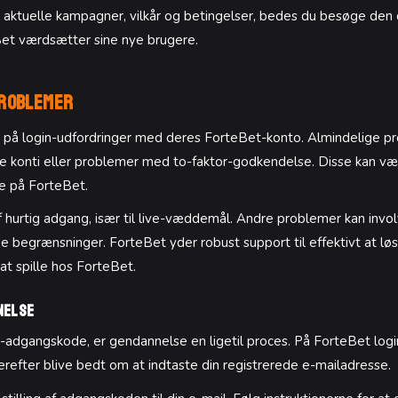
 aktuelle kampagner, vilkår og betingelser, bedes du besøge den
et værdsætter sine nye brugere.
problemer
de på login-udfordringer med deres ForteBet-konto. Almindelige p
te konti eller problemer med to-faktor-godkendelse. Disse kan vær
te på ForteBet.
f hurtig adgang, især til live-væddemål. Andre problemer kan invo
 begrænsninger. ForteBet yder robust support til effektivt at løs
 at spille hos ForteBet.
nelse
adgangskode, er gendannelse en ligetil proces. På ForteBet login-
refter blive bedt om at indtaste din registrerede e-mailadresse.