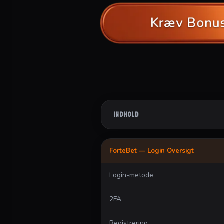
Kræv Bonu
INDHOLD
ForteBet — Login Oversigt
Login-metode
2FA
Registrering