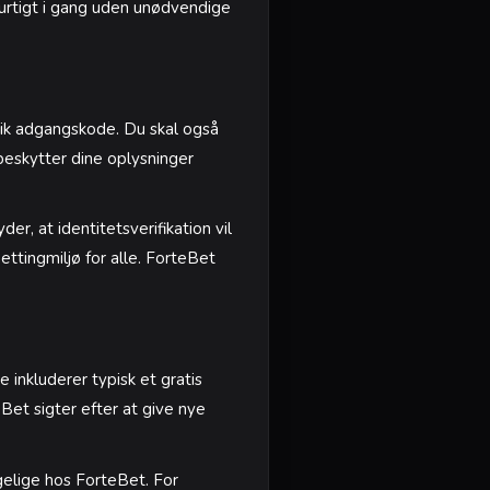
hurtigt i gang uden unødvendige
nik adgangskode. Du skal også
beskytter dine oplysninger
, at identitetsverifikation vil
ettingmiljø for alle. ForteBet
 inkluderer typisk et gratis
Bet sigter efter at give nye
elige hos ForteBet. For