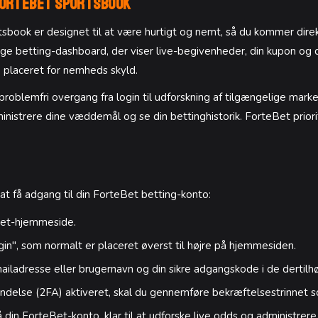
 ForteBet Sportsbook
book er designet til at være hurtigt og nemt, så du kommer direkt
nlige betting-dashboard, der viser live-begivenheder, din kupon og 
 placeret for nemheds skyld.
roblemfri overgang fra login til udforskning af tilgængelige marke
inistrere dine væddemål og se din bettinghistorik. ForteBet prior
t at få adgang til din ForteBet betting-konto:
Bet-hjemmeside.
gin", som normalt er placeret øverst til højre på hjemmesiden.
ailadresse eller brugernavn og din sikre adgangskode i de dertilhø
endelse (2FA) aktiveret, skal du gennemføre bekræftelsestrinnet
 din ForteBet-konto, klar til at udforske live odds og administrere 