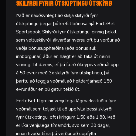
Skilyrði fyrir útskiptingu útskýrð
Það er nauðsynlegt að skilja skilyrði fyrir
útskiptingu þegar þú krefst bónusa hjá ForteBet
Sportsbook. Skilyrði fyrir útskiptingu, einnig þekkt
sem veltuskilyrði, ákvarðar hversu oft þú verður að
veðja bónusupphæðina (eða bónus auk
innborgunar) áður en hægt er að taka út neinn
vinning. Til dæmis, ef þú færð ókeypis veðmál upp
á 50 evrur með 3x skilyrði fyrir útskiptingu, þá
þarftu að leggja veðmál að heildarfjárhæð 150
evrur áður en þú getur tekið út.
ForteBet tilgreinir venjulega lágmarksstuðla fyrir
veðmál sem teljast til að uppfylla þessi skilyrði
fyrir útskiptingu, oft í kringum 1,50 eða 1,80. Það
er líka venjulega tímamörk, svo sem 30 dagar,
innan hvaða tíma þú verður að uppfylla