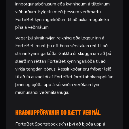
innborgunarbónusum eða kynningum á tilteknum
viðburðum. Fylgstu með þessum verðmætu
ForteBet kynningarkóðum til að auka möguleika
þína á veðmálum.
Þegar þú skráir nýjan reikning eða leggur inn á
ForteBet, munt þú oft finna sérstakan reit til að
slá inn kynningarkóða. Gakktu úr skugga um að þú
slærð inn réttan ForteBet kynningarkóða til að
virkja tengdan bónus. Þessir kóðar eru frábær leið
til að fá aukagildi af ForteBet íþróttabókarupplifun
þinni og bjóða upp á sérsniðin verðlaun fyrir
mismunandi veðmálaáhuga.
Hraðauppörvanir og Bætt Veðmál
ForteBet Sportsbook skín í því að bjóða upp á