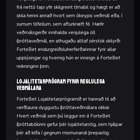
frá nettó tapi yfir skilgreint tímabil og hægt er að
skila henni annað hvort sem ókeypis veðmál eða, í
sumum tilfellum, sem afturkræft fé. Hæfir
veðmálsgerðir innihalda venjulega öll
íþróttaveðmál, en athugaðu alltaf sérstök skilyrði
ForteBet endurgreiðsluherferðarinnar fyrir allar
upplýsingar og hvernig hún er inneign á ForteBet
reikninginn þinn.
Lojalitetarprógram fyrir reglulega
veðmálara
ForteBet Lojalitetarprógramið er hannað til að
verðlauna dyggustu íþróttaveðmálara okkar.
Hvert veðmál sem þú leggur inn á ForteBet
íþróttabókinni gefur þér lojalitetarstig, sem hjálpar
þér að klífa í gegnum mismunandi þrepastig.