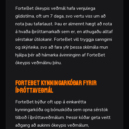
ForteBet ókeypis veðmál hafa venjulega
gildistíma, oft um 7 daga, svo vertu viss um að
nota þau tafarlaust. Þau er almennt hægt að nota
á hvaða íþróttamarkaði sem er, en athugaðu alltaf
sérstakar útilokanir. ForteBet vill tryggja sanngirni
og skýrleika, svo að fara yfir þessa skilmála mun
hjálpa þér að hámarka ávinninginn af ForteBet
ókeypis veðmálinu þínu.
ForteBet kynningarkóðar fyrir
íþróttaveðmál
ForteBet býður oft upp á einkarétta
kynningarkóða og bónuskóða sem opna sérstök
tilboð í íþróttaveðmálum. Þessir kóðar geta veitt
aðgang að aukinni ókeypis veðmálum,