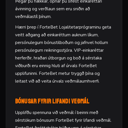
Þegar þú hækkar, opnar þú sífellt einkaréttari
ávinning og verðlaun sem eru sniðin að
veðmálastíl þínum.
Hærri þrep í ForteBet Lojalitetarprógraminu geta
veitt aðgang að einkaréttum auknum líkum,
persónulegum bónustilboðum og jafnvel hollum
persónulegum reikningsstjóra. VIP-einkaréttar
herferðir, hraðari útborgun og boð á sérstaka
viðburði eru einnig hluti af úrvals ForteBet
upplifuninni. ForteBet metur tryggð þína og
leitast við að veita úrvals veðmálaumhverfi.
Bónusar fyrir lifandi veðmál
Upplifðu spennuna við veðmál í beinni með
sérstökum bónusum ForteBet fyrir lifandi veðmál.