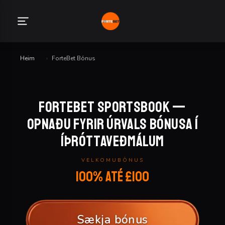
Heim
›
ForteBet Bónus
ForteBet Sportsbook —
Opnaðu fyrir úrvals bónusa í
íþróttaveðmálum
VELKOMUBÓNUS
100% até £100
Sækja bónus