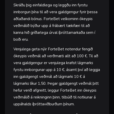
Skráðu þig einfaldlega og leggðu inn fyrstu
innborgun þína til að vera gjaldgengur fyrir þessa
aðlaðandi bónus. ForteBet velkominn ókeypis
veðmálið býður upp á frábært tækifæri til að
kanna hið gríðarlega úrval íþróttamarkaða sem í
boði eru.
Venjulega geta nýir ForteBet notendur fengið
ókeypis veðmál að verðmæti allt að 100 €. Til að
vera gjaldgengur er venjulega krafist lágmarks
fyrstu innborgunar upp á 10 €, ásamt því að leggja
inn gjaldgengt veðmál að lágmarki 10 € á
lágmarks líkur 1,50. Þegar gjaldgengt veðmál þitt
hefur verið afgreitt, leggur ForteBet inn ókeypis
veðmálið á reikninginn þinn, tilbúið til notkunar á
uppáhalds íþróttaviðburðum þínum.