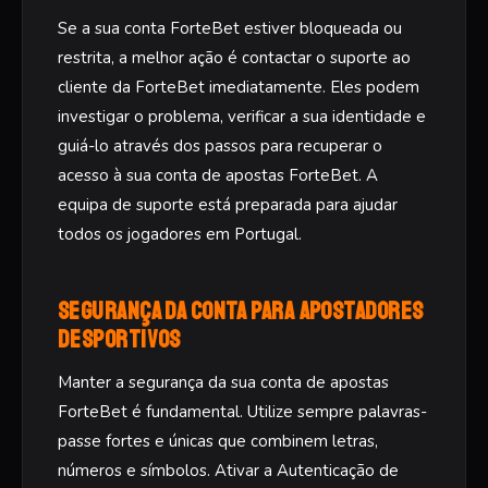
Se a sua conta ForteBet estiver bloqueada ou
restrita, a melhor ação é contactar o suporte ao
cliente da ForteBet imediatamente. Eles podem
investigar o problema, verificar a sua identidade e
guiá-lo através dos passos para recuperar o
acesso à sua conta de apostas ForteBet. A
equipa de suporte está preparada para ajudar
todos os jogadores em Portugal.
Segurança da Conta para Apostadores
Desportivos
Manter a segurança da sua conta de apostas
ForteBet é fundamental. Utilize sempre palavras-
passe fortes e únicas que combinem letras,
números e símbolos. Ativar a Autenticação de