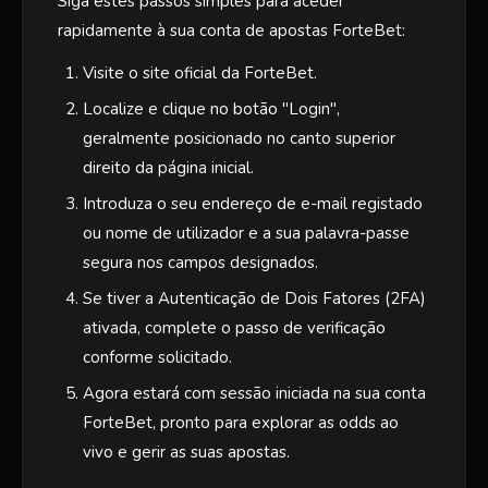
Siga estes passos simples para aceder
rapidamente à sua conta de apostas ForteBet:
Visite o site oficial da ForteBet.
Localize e clique no botão "Login",
geralmente posicionado no canto superior
direito da página inicial.
Introduza o seu endereço de e-mail registado
ou nome de utilizador e a sua palavra-passe
segura nos campos designados.
Se tiver a Autenticação de Dois Fatores (2FA)
ativada, complete o passo de verificação
conforme solicitado.
Agora estará com sessão iniciada na sua conta
ForteBet, pronto para explorar as odds ao
vivo e gerir as suas apostas.