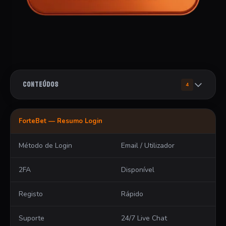
CONTEÚDOS
4
ForteBet — Resumo Login
Método de Login
Email / Utilizador
2FA
Disponível
Registo
Rápido
Suporte
24/7 Live Chat