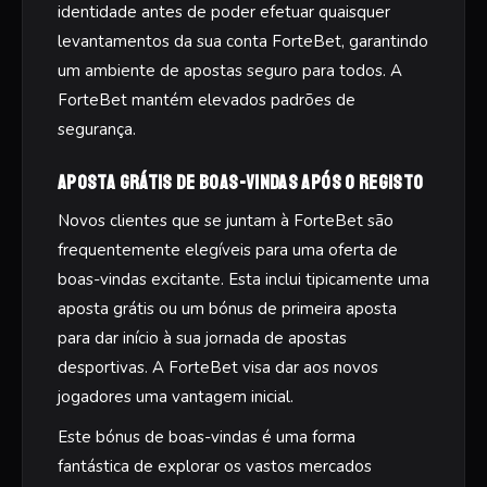
identidade antes de poder efetuar quaisquer
levantamentos da sua conta ForteBet, garantindo
um ambiente de apostas seguro para todos. A
ForteBet mantém elevados padrões de
segurança.
Aposta Grátis de Boas-Vindas Após o Registo
Novos clientes que se juntam à ForteBet são
frequentemente elegíveis para uma oferta de
boas-vindas excitante. Esta inclui tipicamente uma
aposta grátis ou um bónus de primeira aposta
para dar início à sua jornada de apostas
desportivas. A ForteBet visa dar aos novos
jogadores uma vantagem inicial.
Este bónus de boas-vindas é uma forma
fantástica de explorar os vastos mercados