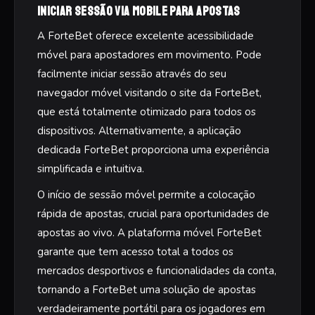
Iniciar Sessão via Mobile para Apostas
A ForteBet oferece excelente acessibilidade
móvel para apostadores em movimento. Pode
facilmente iniciar sessão através do seu
navegador móvel visitando o site da ForteBet,
que está totalmente otimizado para todos os
dispositivos. Alternativamente, a aplicação
dedicada ForteBet proporciona uma experiência
simplificada e intuitiva.
O início de sessão móvel permite a colocação
rápida de apostas, crucial para oportunidades de
apostas ao vivo. A plataforma móvel ForteBet
garante que tem acesso total a todos os
mercados desportivos e funcionalidades da conta,
tornando a ForteBet uma solução de apostas
verdadeiramente portátil para os jogadores em