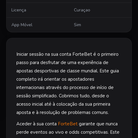
Licença
Curaçao
App Móvel
Sim
Iniciar sessão na sua conta ForteBet é o primeiro
passo para desfrutar de uma experiência de
apostas desportivas de classe mundial. Este guia
completo irá orientar os apostadores
internacionais através do processo de início de
sessão simplificado. Cobrimos tudo, desde o
acesso inicial até à colocação da sua primeira
aposta e à resolução de problemas comuns.
Aceder à sua conta
ForteBet
garante que nunca
perde eventos ao vivo e odds competitivas. Este