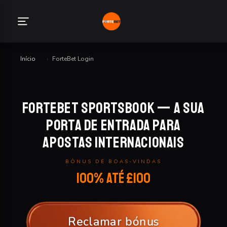
Início
›
ForteBet Login
ForteBet Sportsbook — A Sua
Porta de Entrada para
Apostas Internacionais
BÓNUS DE BOAS-VINDAS
100% até £100
Reclamar bónus