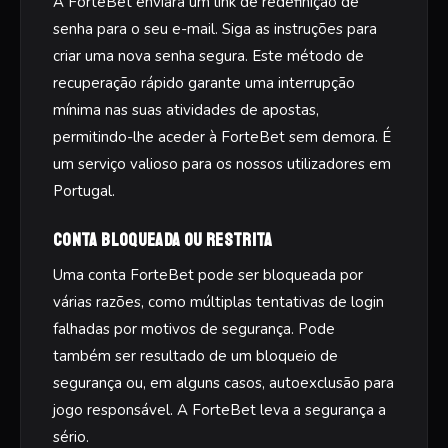
A ForteBet enviará um link de redefinição de
senha para o seu e-mail. Siga as instruções para
criar uma nova senha segura. Este método de
recuperação rápido garante uma interrupção
mínima nas suas atividades de apostas,
permitindo-lhe aceder à ForteBet sem demora. É
um serviço valioso para os nossos utilizadores em
Portugal.
Conta Bloqueada ou Restrita
Uma conta ForteBet pode ser bloqueada por
várias razões, como múltiplas tentativas de login
falhadas por motivos de segurança. Pode
também ser resultado de um bloqueio de
segurança ou, em alguns casos, autoexclusão para
jogo responsável. A ForteBet leva a segurança a
sério.