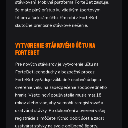
stávkovaní. Mobilná platforma ForteBet zaisťuje,
že máte plný prístup ku všetkým športovým
trhom a funkciám účtu, čím robí z ForteBet
skutočne prenosné stávkové riešenie.
Vytvorenie stávkového účtu na
ForteBet
Pre nových stávkarov je vytvorenie účtu na
ForteBet jednoduchý a bezpečný proces.
ForteBet vyžaduje základné osobné údaje a
overenie veku na zabezpečenie zodpovedného
hrania. Všetci noví používatelia musia mať 18
rokov alebo viac, aby sa mohli zaregistrovať a
uzatvárať stávky. Po dokončení a overení vašej
registrácie si môžete rýchlo dobiť účet a začať
uzatvárať stávky na svoje obľúbené športy.