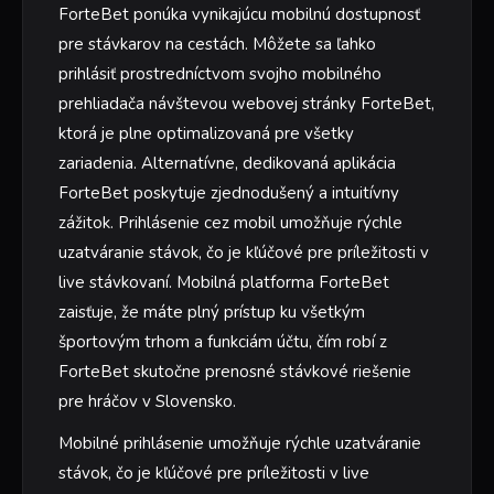
ForteBet ponúka vynikajúcu mobilnú dostupnosť
pre stávkarov na cestách. Môžete sa ľahko
prihlásiť prostredníctvom svojho mobilného
prehliadača návštevou webovej stránky ForteBet,
ktorá je plne optimalizovaná pre všetky
zariadenia. Alternatívne, dedikovaná aplikácia
ForteBet poskytuje zjednodušený a intuitívny
zážitok. Prihlásenie cez mobil umožňuje rýchle
uzatváranie stávok, čo je kľúčové pre príležitosti v
live stávkovaní. Mobilná platforma ForteBet
zaisťuje, že máte plný prístup ku všetkým
športovým trhom a funkciám účtu, čím robí z
ForteBet skutočne prenosné stávkové riešenie
pre hráčov v Slovensko.
Mobilné prihlásenie umožňuje rýchle uzatváranie
stávok, čo je kľúčové pre príležitosti v live