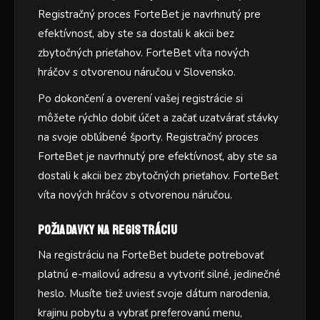
Registračný proces ForteBet je navrhnutý pre
efektívnosť, aby ste sa dostali k akcii bez
zbytočných prieťahov. ForteBet víta nových
hráčov s otvorenou náručou v Slovensko.
Po dokončení a overení vašej registrácie si
môžete rýchlo dobiť účet a začať uzatvárať stávky
na svoje obľúbené športy. Registračný proces
ForteBet je navrhnutý pre efektívnosť, aby ste sa
dostali k akcii bez zbytočných prieťahov. ForteBet
víta nových hráčov s otvorenou náručou.
Požiadavky na registráciu
Na registráciu na ForteBet budete potrebovať
platnú e-mailovú adresu a vytvoriť silné, jedinečné
heslo. Musíte tiež uviesť svoje dátum narodenia,
krajinu pobytu a vybrať preferovanú menu,