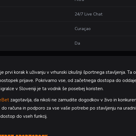
24/7 Live Chat
Curaçao
Da
 je prvi korak k uživanju v vrhunski izkušnji športnega stavljenja.
t postopek prijave. Pokrivamo vse, od začetnega dostopa do oddaje
igralce v Sloveniji je ta vodnik še posebej koristen.
eBet
zagotavlja, da nikoli ne zamudite dogodkov v živo in konkuren
 do računa in podporo za vse vaše potrebe po stavljenju na uradni
 dostop do vseh funkcij.