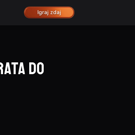
Igraj zdaj
rata do