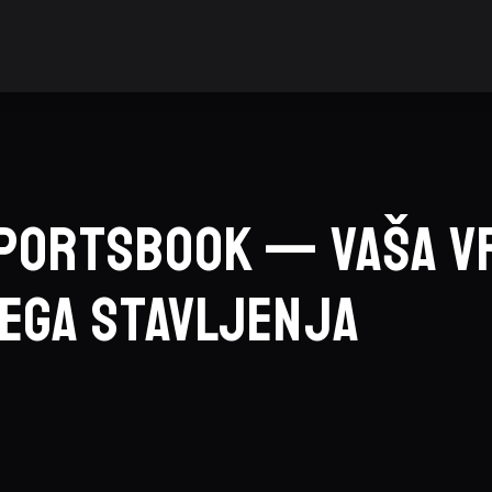
portsbook — Vaša v
ega stavljenja