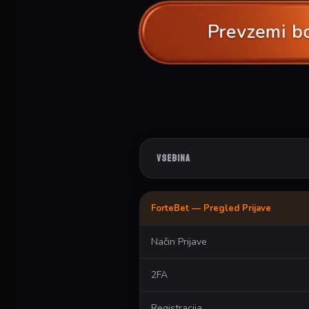
Prevzemi b
VSEBINA
ForteBet — Pregled Prijave
Način Prijave
2FA
Registracija