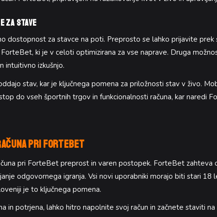
e za stave
o dostopnost za stavce na poti. Preprosto se lahko prijavite prek
 ForteBet, ki je v celoti optimizirana za vse naprave. Druga možnos
intuitivno izkušnjo.
ddajo stav, kar je ključnega pomena za priložnosti stav v živo. M
top do vseh športnih trgov in funkcionalnosti računa, kar naredi 
računa pri ForteBet
 računa pri ForteBet preprost in varen postopek. ForteBet zahtev
janje odgovornega igranja. Vsi novi uporabniki morajo biti stari 18 l
Sloveniji je to ključnega pomena.
a in potrjena, lahko hitro napolnite svoj račun in začnete staviti na