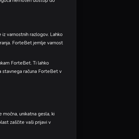
 omogoča nemoten dostop do
 iz varnostnih razlogov. Lahko
granja. ForteBet jemlje varnost
ankam ForteBet. Ti lahko
ga stavnega računa ForteBet v
močna, unikatna gesla, ki
st zaščite vaši prijavi v