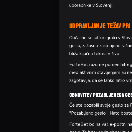
uporabnike v Sloveniji.
Odpravljanje težav pri 
Občasno se lahko igralci v Slove
gesla, začasno zaklenjene račun
bliža ključna tekma v živo.
ForteBet razume pomen hitrega 
med aktivnim stavljenjem ali n
zagotavlja, da se lahko hitro vr
Obnovitev pozabljenega ge
Če ste pozabili svoje geslo za 
"Pozabljeno geslo". Nato boste 
ForteBet bo na vaš e-poštni na