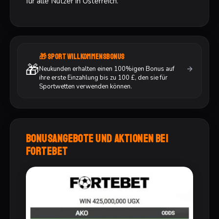
für alle Nutzer in Österreich.
🎁 Sport Willkommensbonus
🎁
Neukunden erhalten einen 100%igen Bonus auf
ihre erste Einzahlung bis zu 100 £, den sie für
Sportwetten verwenden können.
Bonusangebote und Aktionen bei
ForteBet