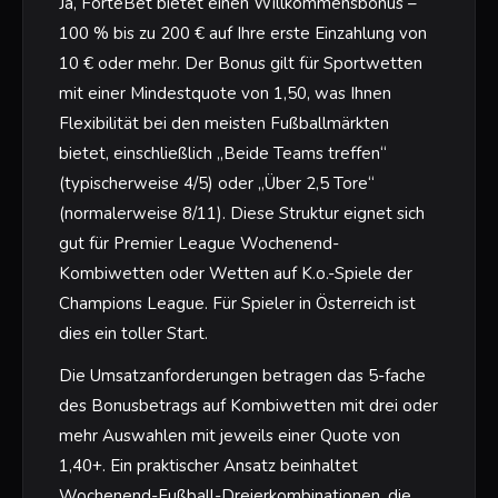
Ja, ForteBet bietet einen Willkommensbonus –
Benutzerfreundliche mobile Anwendung für nahtloses
100 % bis zu 200 € auf Ihre erste Einzahlung von
Wetten
10 € oder mehr. Der Bonus gilt für Sportwetten
24/7 Kundensupport über mehrere Kanäle
mit einer Mindestquote von 1,50, was Ihnen
Flexibilität bei den meisten Fußballmärkten
bietet, einschließlich „Beide Teams treffen“
NACHTEILE
(typischerweise 4/5) oder „Über 2,5 Tore“
Begrenzte Live-Streaming-Optionen
(normalerweise 8/11). Diese Struktur eignet sich
Bei einigen Nischensportarten gibt es möglicherweise
gut für Premier League Wochenend-
weniger Märkte
Kombiwetten oder Wetten auf K.o.-Spiele der
Auszahlungslimits könnten für High Roller höher sein
Champions League. Für Spieler in Österreich ist
dies ein toller Start.
Die Umsatzanforderungen betragen das 5-fache
des Bonusbetrags auf Kombiwetten mit drei oder
mehr Auswahlen mit jeweils einer Quote von
1,40+. Ein praktischer Ansatz beinhaltet
Wochenend-Fußball-Dreierkombinationen, die