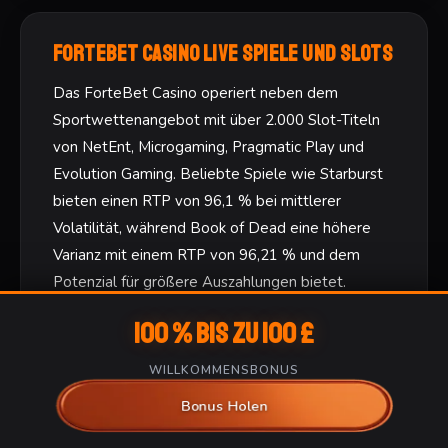
ForteBet Casino Live Spiele und Slots
Das ForteBet Casino operiert neben dem
Sportwettenangebot mit über 2.000 Slot-Titeln
von NetEnt, Microgaming, Pragmatic Play und
Evolution Gaming. Beliebte Spiele wie Starburst
bieten einen RTP von 96,1 % bei mittlerer
Volatilität, während Book of Dead eine höhere
Varianz mit einem RTP von 96,21 % und dem
Potenzial für größere Auszahlungen bietet.
Progressive Jackpots wie Mega Moolah
100 % bis zu 100 £
übersteigen regelmäßig 5 Millionen Euro mit
Echtzeit-Updates des Preispools. Dies ist ein
WILLKOMMENSBONUS
großartiges Angebot für Spieler in Österreich.
Bonus Holen
Live-Dealer-Spiele laufen rund um die Uhr aus