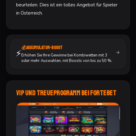
beurteilen. Dies ist ein tolles Angebot für Spieler
in Österreich.
💰 Akkumulator-Boost
⚡
Erhöhen Sie Ihre Gewinne bei Kombiwetten mit 3
oder mehr Auswahlen, mit Boosts von bis zu 50 %.
VIP und Treueprogramm bei ForteBet