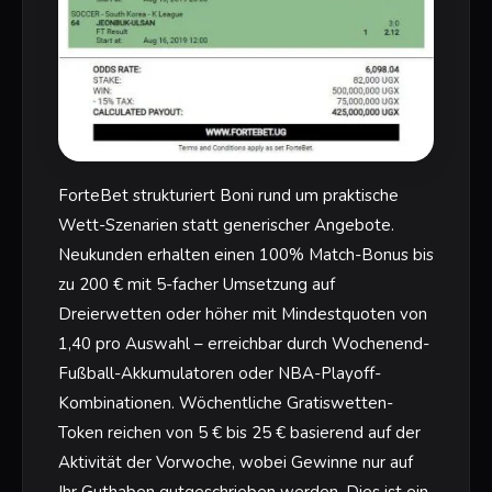
ForteBet strukturiert Boni rund um praktische
Wett-Szenarien statt generischer Angebote.
Neukunden erhalten einen 100% Match-Bonus bis
zu 200 € mit 5-facher Umsetzung auf
Dreierwetten oder höher mit Mindestquoten von
1,40 pro Auswahl – erreichbar durch Wochenend-
Fußball-Akkumulatoren oder NBA-Playoff-
Kombinationen. Wöchentliche Gratiswetten-
Token reichen von 5 € bis 25 € basierend auf der
Aktivität der Vorwoche, wobei Gewinne nur auf
Ihr Guthaben gutgeschrieben werden. Dies ist ein