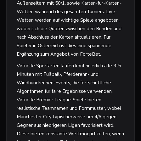
Außenseitern mit 50/1, sowie Karten-für-Karten-
Wetten während des gesamten Turniers. Live-
Wetten werden auf wichtige Spiele angeboten,
wobei sich die Quoten zwischen den Runden und
nach Abschluss der Karten aktualisieren. Für
Spieler in Österreich ist dies eine spannende
Ergänzung zum Angebot von ForteBet.
Virtuelle Sportarten laufen kontinuierlich alle 3-5
Minuten mit Fußball-, Pferderenn- und
Windhundrennen-Events, die fortschrittliche
Algorithmen für faire Ergebnisse verwenden.
Virtuelle Premier League-Spiele bieten
realistische Teamnamen und Formmuster, wobei
Manchester City typischerweise um 4/6 gegen
Gegner aus niedrigeren Ligen favorisiert wird.
Diese bieten konstante Wettmöglichkeiten, wenn