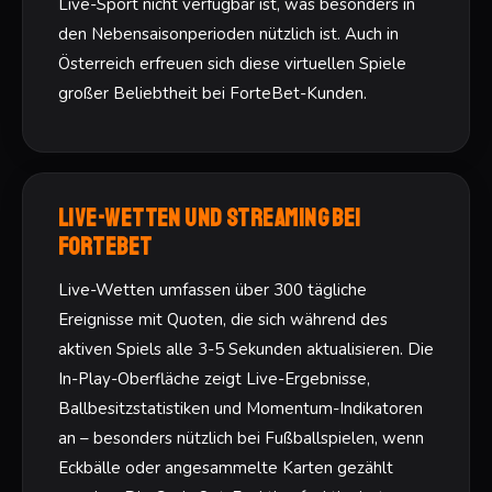
Live-Sport nicht verfügbar ist, was besonders in
den Nebensaisonperioden nützlich ist. Auch in
Österreich erfreuen sich diese virtuellen Spiele
großer Beliebtheit bei ForteBet-Kunden.
Live-Wetten und Streaming bei
ForteBet
Live-Wetten umfassen über 300 tägliche
Ereignisse mit Quoten, die sich während des
aktiven Spiels alle 3-5 Sekunden aktualisieren. Die
In-Play-Oberfläche zeigt Live-Ergebnisse,
Ballbesitzstatistiken und Momentum-Indikatoren
an – besonders nützlich bei Fußballspielen, wenn
Eckbälle oder angesammelte Karten gezählt