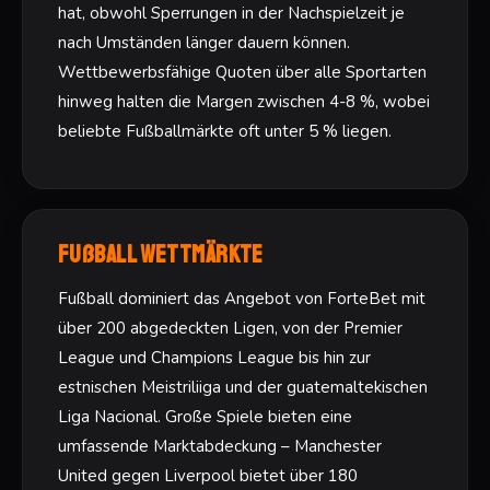
hat, obwohl Sperrungen in der Nachspielzeit je
nach Umständen länger dauern können.
Wettbewerbsfähige Quoten über alle Sportarten
hinweg halten die Margen zwischen 4-8 %, wobei
beliebte Fußballmärkte oft unter 5 % liegen.
Fußball Wettmärkte
Fußball dominiert das Angebot von ForteBet mit
über 200 abgedeckten Ligen, von der Premier
League und Champions League bis hin zur
estnischen Meistriliiga und der guatemaltekischen
Liga Nacional. Große Spiele bieten eine
umfassende Marktabdeckung – Manchester
United gegen Liverpool bietet über 180