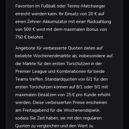
Favoriten im Fußball oder Tennis-Matchsieger
erreicht werden kann. Ihr Einsatz von 20 € auf
einen Zehner-Akkumulator mit einer Rückzahlung
von 500 € wird mit dem maximalen Bonus von
750 € belohnt.
Angebote für verbesserte Quoten zielen auf
beliebte Wochenendmärkte ab, insbesondere auf
die Märkte für den ersten Torschützen in der
Premier League und Kombinationen für beide
Teams treffen. Standardquoten von 6/1 für den
ersten Torschützen können auf 8/1 oder 9/1 mit
maximalen Einsätzen von 25 € pro Kunde erhöht
werden. Diese verbesserten Preise erscheinen
am Freitagabend für die Wochenendspiele,
sodass Sie Zeit haben, sie mit den regulären
Quoten zu vergleichen und den Wert zu