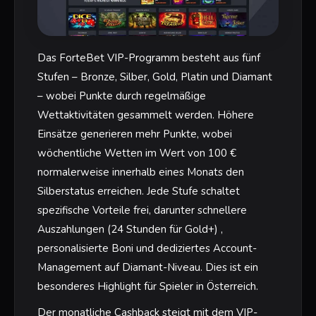
Das ForteBet VIP-Programm besteht aus fünf
Stufen – Bronze, Silber, Gold, Platin und Diamant
– wobei Punkte durch regelmäßige
Wettaktivitäten gesammelt werden. Höhere
Einsätze generieren mehr Punkte, wobei
wöchentliche Wetten im Wert von 100 €
normalerweise innerhalb eines Monats den
Silberstatus erreichen. Jede Stufe schaltet
spezifische Vorteile frei, darunter schnellere
Auszahlungen (24 Stunden für Gold+) ,
personalisierte Boni und dediziertes Account-
Management auf Diamant-Niveau. Dies ist ein
besonderes Highlight für Spieler in Österreich.
Der monatliche Cashback steigt mit dem VIP-