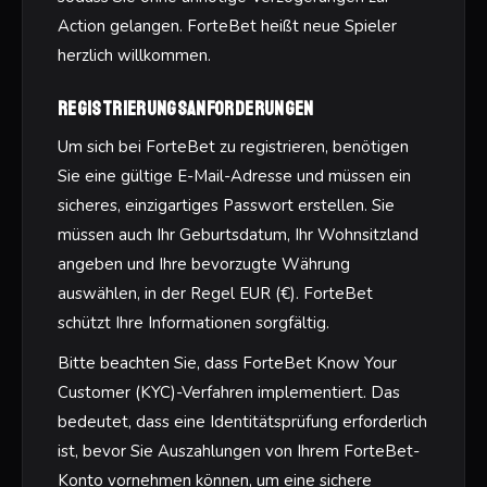
Action gelangen. ForteBet heißt neue Spieler
herzlich willkommen.
Registrierungsanforderungen
Um sich bei ForteBet zu registrieren, benötigen
Sie eine gültige E-Mail-Adresse und müssen ein
sicheres, einzigartiges Passwort erstellen. Sie
müssen auch Ihr Geburtsdatum, Ihr Wohnsitzland
angeben und Ihre bevorzugte Währung
auswählen, in der Regel EUR (€). ForteBet
schützt Ihre Informationen sorgfältig.
Bitte beachten Sie, dass ForteBet Know Your
Customer (KYC)-Verfahren implementiert. Das
bedeutet, dass eine Identitätsprüfung erforderlich
ist, bevor Sie Auszahlungen von Ihrem ForteBet-
Konto vornehmen können, um eine sichere