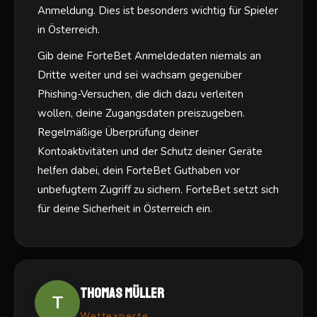
Anmeldung. Dies ist besonders wichtig für Spieler
in Österreich.
Gib deine ForteBet Anmeldedaten niemals an
Dritte weiter und sei wachsam gegenüber
Phishing-Versuchen, die dich dazu verleiten
wollen, deine Zugangsdaten preiszugeben.
Regelmäßige Überprüfung deiner
Kontoaktivitäten und der Schutz deiner Geräte
helfen dabei, dein ForteBet Guthaben vor
unbefugtem Zugriff zu sichern. ForteBet setzt sich
für deine Sicherheit in Österreich ein.
Thomas Müller
T
Wettexperte