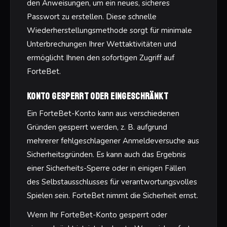
den Anweisungen, um ein neues, sicheres
Passwort zu erstellen. Diese schnelle
Wiederherstellungsmethode sorgt für minimale
Unterbrechungen Ihrer Wettaktivitäten und
ermöglicht Ihnen den sofortigen Zugriff auf
ForteBet.
Konto gesperrt oder eingeschränkt
Ein ForteBet-Konto kann aus verschiedenen
Gründen gesperrt werden, z. B. aufgrund
mehrerer fehlgeschlagener Anmeldeversuche aus
Sicherheitsgründen. Es kann auch das Ergebnis
einer Sicherheits-Sperre oder in einigen Fällen
des Selbstausschlusses für verantwortungsvolles
Spielen sein. ForteBet nimmt die Sicherheit ernst.
Wenn Ihr ForteBet-Konto gesperrt oder