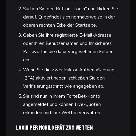
Suchen Sie den Button "Login" und klicken Sie
darauf. Er befindet sich normalerweise in der
oberen rechten Ecke der Startseite.
Geben Sie Ihre registrierte E-Mail-Adresse
oder Ihren Benutzernamen und Ihr sicheres
Passwort in die dafür vorgesehenen Felder
ein.
Wenn Sie die Zwei-Faktor-Authentifizierung
(2FA) aktiviert haben, schließen Sie den
Verifizierungsschritt wie angegeben ab.
Sie sind nun in Ihrem ForteBet-Konto
angemeldet und können Live-Quoten
erkunden und Ihre Wetten verwalten.
Login per Mobilgerät zum Wetten