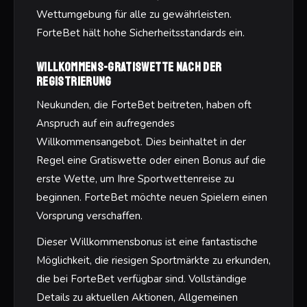
Wettumgebung für alle zu gewährleisten.
ForteBet hält hohe Sicherheitsstandards ein.
Willkommens-Gratiswette nach der
Registrierung
Neukunden, die ForteBet beitreten, haben oft
Anspruch auf ein aufregendes
Willkommensangebot. Dies beinhaltet in der
Regel eine Gratiswette oder einen Bonus auf die
erste Wette, um Ihre Sportwettenreise zu
beginnen. ForteBet möchte neuen Spielern einen
Vorsprung verschaffen.
Dieser Willkommensbonus ist eine fantastische
Möglichkeit, die riesigen Sportmärkte zu erkunden,
die bei ForteBet verfügbar sind. Vollständige
Details zu aktuellen Aktionen, Allgemeinen