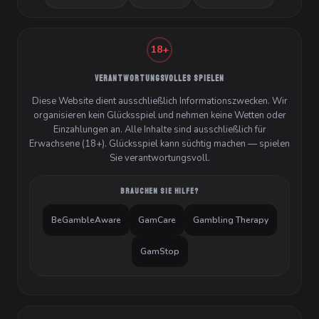
18+
VERANTWORTUNGSVOLLES SPIELEN
Diese Website dient ausschließlich Informationszwecken. Wir
organisieren kein Glücksspiel und nehmen keine Wetten oder
Einzahlungen an. Alle Inhalte sind ausschließlich für
Erwachsene (18+). Glücksspiel kann süchtig machen — spielen
Sie verantwortungsvoll.
BRAUCHEN SIE HILFE?
BeGambleAware
GamCare
Gambling Therapy
GamStop