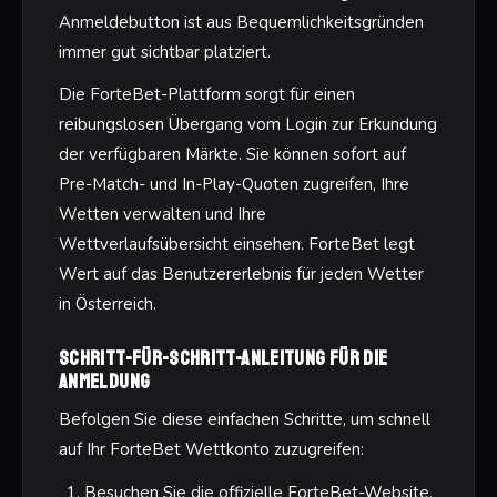
Anmeldebutton ist aus Bequemlichkeitsgründen
immer gut sichtbar platziert.
Die ForteBet-Plattform sorgt für einen
reibungslosen Übergang vom Login zur Erkundung
der verfügbaren Märkte. Sie können sofort auf
Pre-Match- und In-Play-Quoten zugreifen, Ihre
Wetten verwalten und Ihre
Wettverlaufsübersicht einsehen. ForteBet legt
Wert auf das Benutzererlebnis für jeden Wetter
in Österreich.
Schritt-für-Schritt-Anleitung für die
Anmeldung
Befolgen Sie diese einfachen Schritte, um schnell
auf Ihr ForteBet Wettkonto zuzugreifen:
Besuchen Sie die offizielle ForteBet-Website.