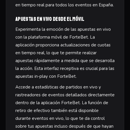
en tiempo real para todos los eventos en España.
Apuestas en Vivo desde el Móvil
Experimenta la emoción de las apuestas en vivo
con la plataforma móvil de ForteBet. La
aplicación proporciona actualizaciones de cuotas
en tiempo real, lo que te permite realizar
apuestas rápidamente a medida que se desarrolla
la acción. Esta interfaz receptiva es crucial para las
apuestas in-play con ForteBet.
Accede a estadísticas de partidos en vivo y
rastreadores de eventos detallados directamente
dentro de la aplicación ForteBet. La función de
retiro de efectivo también está disponible
durante eventos en vivo, lo que te da control
sobre tus apuestas incluso después de que hayan