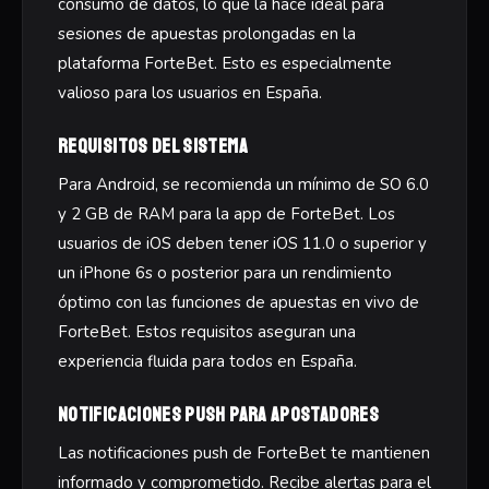
consumo de datos, lo que la hace ideal para
sesiones de apuestas prolongadas en la
plataforma ForteBet. Esto es especialmente
valioso para los usuarios en España.
Requisitos del Sistema
Para Android, se recomienda un mínimo de SO 6.0
y 2 GB de RAM para la app de ForteBet. Los
usuarios de iOS deben tener iOS 11.0 o superior y
un iPhone 6s o posterior para un rendimiento
óptimo con las funciones de apuestas en vivo de
ForteBet. Estos requisitos aseguran una
experiencia fluida para todos en España.
Notificaciones Push para Apostadores
Las notificaciones push de ForteBet te mantienen
informado y comprometido. Recibe alertas para el