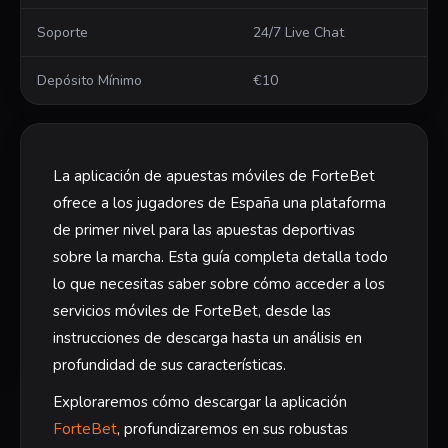
Soporte
24/7 Live Chat
Depósito Mínimo
€10
La aplicación de apuestas móviles de ForteBet
ofrece a los jugadores de España una plataforma
de primer nivel para las apuestas deportivas
sobre la marcha. Esta guía completa detalla todo
lo que necesitas saber sobre cómo acceder a los
servicios móviles de ForteBet, desde las
instrucciones de descarga hasta un análisis en
profundidad de sus características.
Exploraremos cómo descargar la aplicación
ForteBet
, profundizaremos en sus robustas