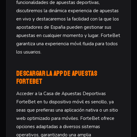
funcionalidades de apuestas deportivas,
discutiremos la dinámica experiencia de apuestas
en vivo y destacaremos la facilidad con la que los
apostadores de España pueden gestionar sus
apuestas en cualquier momento y lugar. ForteBet
garantiza una experiencia móvil fluida para todos
los usuarios.
Descargar la App de Apuestas
ForteBet
Acceder a la Casa de Apuestas Deportivas
ForteBet en tu dispositivo móvil es sencillo, ya
seas que prefieras una aplicación nativa o un sitio
web optimizado para móviles. ForteBet ofrece
opciones adaptadas a diversos sistemas
operativos, garantizando una amplia