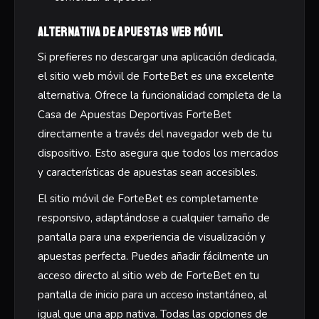
Alternativa de Apuestas Web Móvil
Si prefieres no descargar una aplicación dedicada,
el sitio web móvil de ForteBet es una excelente
alternativa. Ofrece la funcionalidad completa de la
Casa de Apuestas Deportivas ForteBet
directamente a través del navegador web de tu
dispositivo. Esto asegura que todos los mercados
y características de apuestas sean accesibles.
El sitio móvil de ForteBet es completamente
responsivo, adaptándose a cualquier tamaño de
pantalla para una experiencia de visualización y
apuestas perfecta. Puedes añadir fácilmente un
acceso directo al sitio web de ForteBet en tu
pantalla de inicio para un acceso instantáneo, al
igual que una app nativa. Todas las opciones de