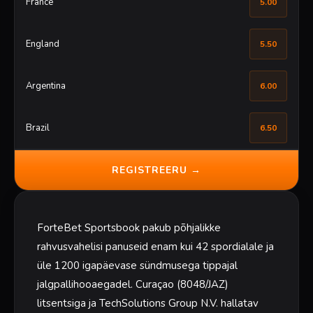
France
5.00
England
5.50
Argentina
6.00
Brazil
6.50
REGISTREERU →
ForteBet Sportsbook pakub põhjalikke
rahvusvahelisi panuseid enam kui 42 spordialale ja
üle 1200 igapäevase sündmusega tippajal
jalgpallihooaegadel. Curaçao (8048/JAZ)
litsentsiga ja TechSolutions Group N.V. hallatav