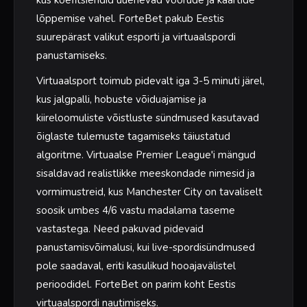
lõppemise vahel. ForteBet pakub Eestis
suurepärast valikut esporti ja virtuaalspordi
panustamiseks.
Virtuaalsport toimub pidevalt iga 3-5 minuti järel,
kus jalgpalli, hobuste võiduajamise ja
kiireloomuliste võistluste sündmused kasutavad
õiglaste tulemuste tagamiseks täiustatud
algoritme. Virtuaalse Premier League'i mängud
sisaldavad realistlikke meeskondade nimesid ja
vormimustreid, kus Manchester City on tavaliselt
soosik umbes 4/6 vastu madalama taseme
vastastega. Need pakuvad pidevaid
panustamisvõimalusi, kui live-spordisündmused
pole saadaval, eriti kasulikud hooajavälistel
perioodidel. ForteBet on parim koht Eestis
virtuaalspordi nautimiseks.