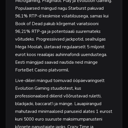
Microgaming, Pragmatic Play ja Evolution Gaming.
Populaarsed mängud nagu Starburst pakuvad
96,1% RTP-d keskmise volatiilsusega, samas kui
Book of Dead pakub kõrgemat variatsiooni
96,21% RTP-ga ja potentsiaali suuremateks
võitudeks. Progressiivsed jackpotid, sealhulgas
Mega Moolah, ületavad regulaarselt 5 miljonit
eurot koos reaalajas auhinnafondi uuendustega.
Eesti mängijad saavad nautida neid mänge
ForteBet Casino platvormil.
Live-diileri mängud toimuvad ööpäevaringselt
Evolution Gaming stuudiotest, kus
professionaalsed diilerid võõrustavad ruletti,
blackjacki, baccarat'i ja mänge. Lauapiirangud
mahutavad minimaalseid panuseid alates 1 eurost
kuni 5000 euro suuruste maksimumpanusteni
kõrgete panustajate jaoks. Crazy Time ja