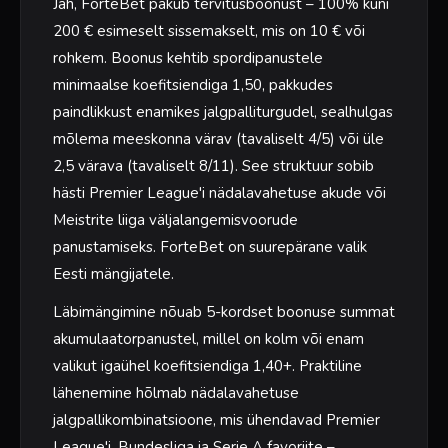
Jah, ForteBet pakub tervitusboonust – 100% kuni
panustamiseks
200 € esimeselt sissemakselt, mis on 10 € või
Kiire ja turvaline maksete töötlemine
rohkem. Boonus kehtib spordipanustele
24/7 klienditugi mitme kanali kaudu
minimaalse koefitsiendiga 1,50, pakkudes
paindlikkust enamikes jalgpalliturgudel, sealhulgas
mõlema meeskonna värav (tavaliselt 4/5) või üle
MIINUSED
2,5 värava (tavaliselt 8/11). See struktuur sobib
Piiratud live-voogedastuse võimalused
hästi Premier League'i nädalavahetuse akude või
Mõned nišispordialad võivad pakkuda vähem turge
Meistrite liiga väljalangemisvoorude
Suuremate panustajate jaoks võivad väljamakselimiidid
panustamiseks. ForteBet on suurepärane valik
olla kõrgemad
Eesti mängijatele.
Läbimängimine nõuab 5-kordset boonuse summat
akumulaatorpanustel, millel on kolm või enam
valikut igaühel koefitsiendiga 1,40+. Praktiline
lähenemine hõlmab nädalavahetuse
jalgpallikombinatsioone, mis ühendavad Premier
League'i, Bundesliga ja Serie A favoriite –