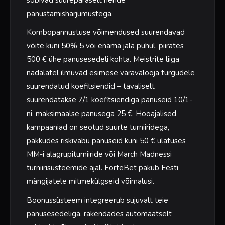
panustamisharjumustega.
Kombopannustuse võimendused suurendavad
võite kuni 50% 5 või enama jala puhul, piirates
500 € ühe panusesedeli kohta. Meistrite liiga
nädalatel ilmuvad esimese väravalööja turgudele
suurendatud koefitsiendid – tavaliselt
suurendatakse 7/1 koefitsiendiga panuseid 10/1-
ni, maksimaalse panusega 25 €. Hooajalised
kampaaniad on seotud suurte turniiridega,
pakkudes riskivabu panuseid kuni 50 € ulatuses
MM-i alagrupiturniiride või March Madnessi
turniirisüsteemide ajal. ForteBet pakub Eesti
mängijatele mitmekülgseid võimalusi.
Boonussüsteem integreerub sujuvalt teie
panusesedeliga, rakendades automaatselt