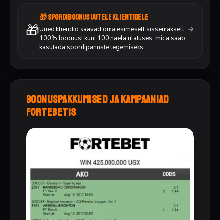
🎁 Spordiboonus uutele klientidele
🎁
Uued kliendid saavad oma esimeselt sissemakselt
100% boonust kuni 100 naela ulatuses, mida saab
kasutada spordipanuste tegemiseks.
Boonuspakkumised ja kampaaniad
ForteBetis