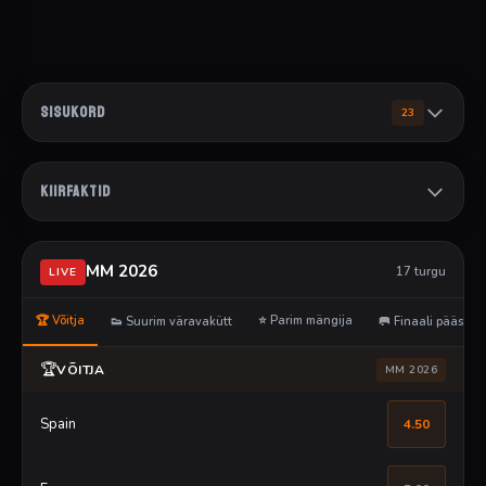
SISUKORD
23
KIIRFAKTID
MM 2026
17 turgu
LIVE
🏆 Võitja
⭐ Parim mängija
👟 Suurim väravakütt
🥅 Finaali pääs
🏆
VÕITJA
MM 2026
Spain
4.50