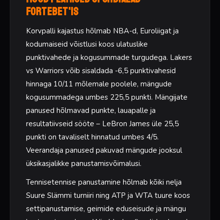
ForteBet'is
Korvpalli kajastus hõlmab NBA-d, Euroliigat ja
kodumaiseid võistlusi koos ulatuslike
punktivahede ja kogusummade turgudega. Lakers
vs Warriors võib sisaldada -6,5 punktivahesid
hinnaga 10/11 mõlemale poolele, mängude
kogusummadega umbes 225,5 punkti. Mängijate
panused hõlmavad punkte, lauapalle ja
resultatiivseid sööte – LeBron James üle 25,5
punkti on tavaliselt hinnatud umbes 4/5.
Veerandaja panused pakuvad mängude jooksul
üksikasjalikke panustamisvõimalusi.
Tennisetennise panustamine hõlmab kõiki nelja
Suure Slämmi turniiri ning ATP ja WTA tuure koos
settipanustamise, geimide eduseisude ja mängu