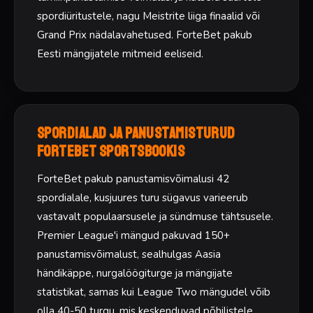
spordiüritustele, nagu Meistrite liiga finaalid või
Grand Prix nädalavahetused. ForteBet pakub
Eesti mängijatele mitmeid eeliseid.
Spordialad ja panustamisturud
ForteBet Sportsbookis
ForteBet pakub panustamisvõimalusi 42
spordialale, kusjuures turu sügavus varieerub
vastavalt populaarsusele ja sündmuse tähtsusele.
Premier League'i mängud pakuvad 150+
panustamisvõimalust, sealhulgas Aasia
händikäppe, nurgalöögiturge ja mängijate
statistikat, samas kui League Two mängudel võib
olla 40-50 turgu, mis keskenduvad põhilistele