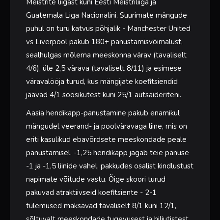
Meistrite liigast kuni Eesti Meistriliiga ja
Guatemala Liga Nacionalini. Suurimate mängude
puhul on turu katvus põhjalik - Manchester United
vs Liverpool pakub 180+ panustamisvõimalust,
sealhulgas mõlema meeskonna värav (tavaliselt
4/6), üle 2,5 värava (tavaliselt 8/11) ja esimese
väravalööja turud, kus mängijate koefitsiendid
jäävad 4/1 soosikutest kuni 25/1 autsaideriteni.
Aasia hendikapp-panustamine pakub enamikul
mängudel veerand- ja poolväravaga liine, mis on
eriti kasulikud ebavõrdsete meeskondade peale
panustamisel. -1,25 hendikapp jagab teie panuse
-1 ja -1,5 liinide vahel, pakkudes osalist kindlustust
napimate võitude vastu. Õige skoori turud
pakuvad atraktiivseid koefitsiente - 2-1
tulemused maksavad tavaliselt 8/1 kuni 12/1,
sõltuvalt meeskondade tugevusest ja hiljutistest