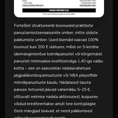
ForteBet struktureerib boonuseid praktiliste
panustamisstsenaariumite ümber, mitte üldiste
pakkumiste ümber. Uued kliendid saavad 100%
boonust kuni 200 € ulatuses, millel on 5-kordne
läbimängimisnõue kolmikpanustel või kõrgematel
panustel minimaalse koefitsiendiga 1,40 iga valiku
kohta – see on saavutatav nädalavahetuse
jalgpallikombopannustuste või NBA playoffide
mitmikpanustuste kaudu. Nädalased tasuta
panuse žetoonid jäävad vahemikku 5–25 €,
sõltuvalt eelmise nädala aktiivsusest, kusjuures
võidud krediteeritakse ainult teie kontojäägile.
Eesti mängijad leiavad, et need pakkumised
sobivad suurepäraselt nende