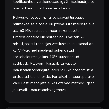
koefitsientide värskendused iga 3–5 sekundi järel
hoiavad teid turuliikumistega kursis.
Rahvusvahelised mängijad saavad ligipääsu
mitmekeelsele toele, krüptovaluuta maksetele ja
alla 50 MB suurusele mobiilirakendusele.
Professionaalne klienditeenindus vastab 2–3
minuti jooksul reaalajas vestluse kaudu, samal ajal
kui VIP-liikmed naudivad pühendatud
kontohaldureid ja kuni 10% suurendatud
cashbacki. Platvorm kasutab turvaliste
panustamistoimingute jaoks SSL-krüpteerimist ja
eraldatud kliendifonde. ForteBet on suurepärane
valik Eesti mängijatele, kes otsivad mitmekülgset
ja turvalist panustamiskogemust.