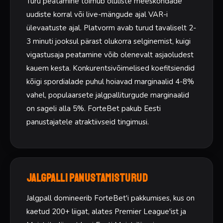
Turu peatamine toimub oluliste meeskondade
uudiste korral või live-mängude ajal VAR-i
ülevaatuste ajal. Platvorm avab turud tavaliselt 2-
3 minuti jooksul pärast olukorra selginemist, kuigi
vigastusaja peatamine võib olenevalt asjaoludest
kauem kesta. Konkurentsivõimelised koefitsiendid
kõigi spordialade puhul hoiavad marginaalid 4-8%
vahel, populaarsete jalgpalliturgude marginaalid
on sageli alla 5%. ForteBet pakub Eesti
panustajatele atraktiivseid tingimusi.
Jalgpalli panustamisturud
Jalgpall domineerib ForteBet'i pakkumises, kus on
kaetud 200+ liigat, alates Premier League'ist ja