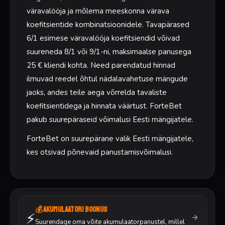
väravalööja ja mõlema meeskonna värava
koefitsientide kombinatsioonidele. Tavapärased
6/1 esimese väravalööja koefitsiendid võivad
suureneda 8/1 või 9/1-ni, maksimaalse panusega
25 € kliendi kohta. Need parendatud hinnad
ilmuvad reedel õhtul nädalavahetuse mängude
jaoks, andes teile aega võrrelda tavaliste
koefitsientidega ja hinnata väärtust. ForteBet
pakub suurepäraseid võimalusi Eesti mängijatele.
ForteBet on suurepärane valik Eesti mängijatele,
kes otsivad põnevaid panustamisvõimalusi.
💰 Akumulaatori boonus
⚡
Suurendage oma võite akumulaatorpanustel, millel