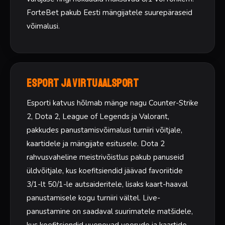
ForteBet pakub Eesti mängijatele suurepäraseid
võimalusi.
Esport ja virtuaalsport
Esporti katvus hõlmab mänge nagu Counter-Strike
2, Dota 2, League of Legends ja Valorant,
pakkudes panustamisvõimalusi turniiri võitjale,
kaartidele ja mängijate esitusele. Dota 2
rahvusvaheline meistrivõistlus pakub panuseid
üldvõitjale, kus koefitsiendid jäävad favoriitide
3/1-lt 50/1-le autsaideritele, lisaks kaart-haaval
panustamisele kogu turniiri vältel. Live-
panustamine on saadaval suurimatele matšidele,
kus koefitsiendid uuenevad voorude ja kaartide