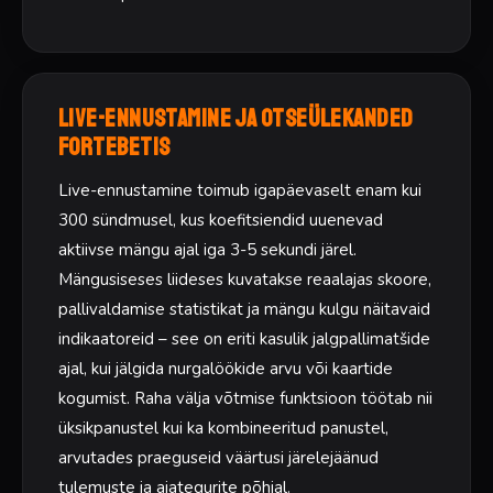
Live-ennustamine ja otseülekanded
ForteBetis
Live-ennustamine toimub igapäevaselt enam kui
300 sündmusel, kus koefitsiendid uuenevad
aktiivse mängu ajal iga 3-5 sekundi järel.
Mängusiseses liideses kuvatakse reaalajas skoore,
pallivaldamise statistikat ja mängu kulgu näitavaid
indikaatoreid – see on eriti kasulik jalgpallimatšide
ajal, kui jälgida nurgalöökide arvu või kaartide
kogumist. Raha välja võtmise funktsioon töötab nii
üksikpanustel kui ka kombineeritud panustel,
arvutades praeguseid väärtusi järelejäänud
tulemuste ja ajategurite põhjal.