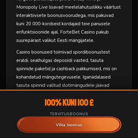
Monopoly Live lisavad meelelahutuslikku väärtust
interaktiivsete boonusvoorudega, mis pakuvad
kuni 20 000-kordseid kordajaid teie panusele
erifunktsioonide ajal. ForteBet Casino pakub
suurepärast valikut Eesti mängijatele.
Casino boonused toimivad spordiboonustest
eraldi, sealhulgas deposiidi vasted, tasuta
spinnide paketid ja cashback pakkumised, mis on
kohandatud mängutegevusele. Iganädalased
tasuta spinnid valitud slotimängudele jäävad
tavaliselt vahemikku 20-100 spinni, sõltuvalt teie
100% kuni 100 £
eelmise nädala kasiinoaktiivsusest. Saadud võidud
kuuluvad enne väljamaksmist 35-kordsele
TERVITUSBOONUS
läbimängimisnõudele. ForteBet Casino tagab, et
Võta boonus
Eesti mängijad saavad nautida neid pakkumisi.