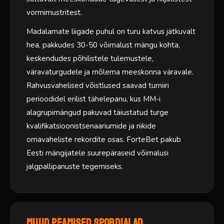
vormimustritest.
Madalamate liigade puhul on turu katvus jätkuvalt
hea, pakkudes 30-50 võimalust mängu kohta,
keskendudes põhilistele tulemustele,
väravaturgudele ja mõlema meeskonna väravale.
Rahvusvahelised võistlused saavad turniiri
perioodidel erilist tähelepanu, kus MM-i
alagrupimängud pakuvad täiustatud turge
kvalifikatsioonistsenaariumide ja riikide
omavaheliste rekordite osas. ForteBet pakub
Eesti mängijatele suurepäraseid võimalusi
jalgpallipanuste tegemiseks.
Muud peamised spordialad