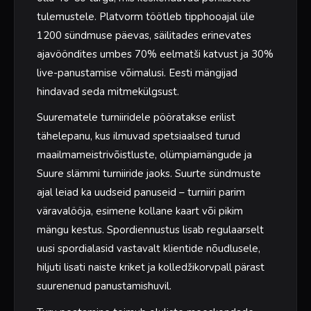
tulemustele. Platvorm töötleb tipphooajal üle
1200 sündmuse päevas, säilitades erinevates
ajavööndites umbes 70% eelmatši katvust ja 30%
live-panustamise võimalusi. Eesti mängijad
hindavad seda mitmekülgsust.
Suurematele turniiridele pööratakse erilist
tähelepanu, kus ilmuvad spetsiaalsed turud
maailmameistrivõistluste, olümpiamängude ja
Suure slämmi turniiride jaoks. Suurte sündmuste
ajal leiad ka uudseid panuseid – turniiri parim
väravalööja, esimene kollane kaart või pikim
mängu kestus. Spordiennustus lisab regulaarselt
uusi spordialasid vastavalt klientide nõudlusele,
hiljuti lisati naiste kriket ja kolledžikorvpall pärast
suurenenud panustamishuvil.