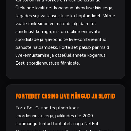
kontol on raha või kes on hiljuti panustanud.
Ülekande kvaliteet kohandub ühenduse kiirusega,
tagades sujuva taasesituse ka tipptundidel. Mitme
vaate funktsioon võimaldab jälgida mitut
sündmust korraga, mis on oluline erinevate
spordialade ja ajavööndite live-kombineeritud
panuste haldamiseks. ForteBet pakub parimaid
live-ennustamise ja otseülekannete kogemusi
Eesti spordiennustuse fännidele.
ForteBet Casino Live mängud ja slotid
ForteBet Casino tegutseb koos
spordiennustusega, pakkudes üle 2000
slotimängu tuntud tootjatelt nagu NetEnt,