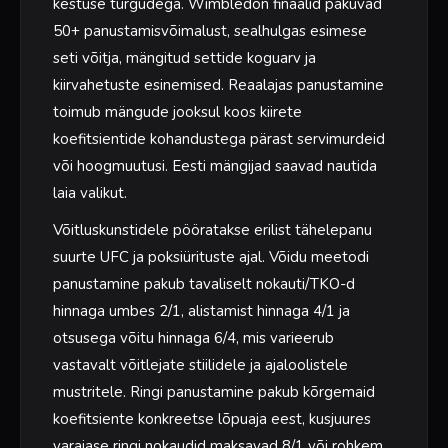
kestuse turgudega. Wimbledon finaalid pakuvad
50+ panustamisvõimalust, sealhulgas esimese
seti võitja, mängitud settide koguarv ja
kiirvahetuste esinemised. Reaalajas panustamine
toimub mängude jooksul koos kiirete
koefitsientide kohandustega pärast servimurdeid
või hoogmuutusi. Eesti mängijad saavad nautida
laia valikut.
Võitluskunstidele pööratakse erilist tähelepanu
suurte UFC ja poksiürituste ajal. Võidu meetodi
panustamine pakub tavaliselt nokauti/TKO-d
hinnaga umbes 2/1, alistamist hinnaga 4/1 ja
otsusega võitu hinnaga 6/4, mis varieerub
vastavalt võitlejate stiilidele ja ajaloolistele
mustritele. Ringi panustamine pakub kõrgemaid
koefitsiente konkreetse lõpuaja eest, kusjuures
varajase ringi nokaudid maksavad 8/1 või rohkem.