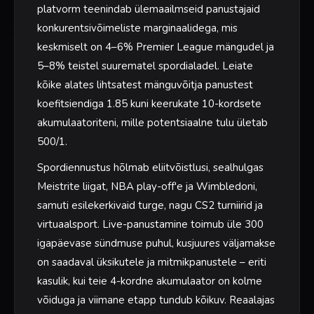
platvorm teenindab ülemaailmseid panustajaid
konkurentsivõimeliste marginaalidega, mis
keskmiselt on 4–6% Premier League mängudel ja
5–8% teistel suurematel spordialadel. Leiate
kõike alates lihtsatest mänguvõitja panustest
koefitsiendiga 1.85 kuni keerukate 10-kordsete
akumulaatoriteni, mille potentsiaalne tulu ületab
500/1.
Spordiennustus hõlmab eliitvõistlusi, sealhulgas
Meistrite liigat, NBA play-off'e ja Wimbledoni,
samuti esilekerkivaid turge, nagu CS2 turniirid ja
virtuaalsport. Live-panustamine toimub üle 300
igapäevase sündmuse puhul, kusjuures väljamakse
on saadaval üksikutele ja mitmikpanustele – eriti
kasulik, kui teie 4-kordne akumulaator on kolme
võiduga ja viimane etapp tundub kõikuv. Reaalajas