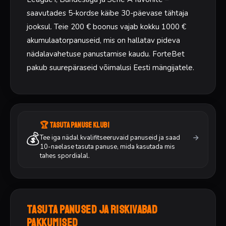
saavutades 5-kordse käibe 30-päevase tähtaja
jooksul. Teie 200 € boonus vajab kokku 1000 €
akumulaatorpanuseid, mis on hallatav pideva
nädalavahetuse panustamise kaudu. ForteBet
pakub suurepäraseid võimalusi Eesti mängijatele.
🏆 Tasuta panuse klubi
💰
Tee iga nädal kvalifitseeruvaid panuseid ja saad
10-naelase tasuta panuse, mida kasutada mis
tahes spordialal.
Tasuta panused ja riskivabad
pakkumised