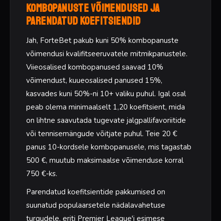
Kombopanuste võimendused ja
parendatud koefitsiendid
Jah, ForteBet pakub kuni 50% kombopanuste
võimendusi kvalifitseeruvatele mitmikpanustele.
Viieosalised kombopanused saavad 10%
võimendust, kuueosalised panused 15%,
kasvades kuni 50%-ni 10+ valiku puhul. Igal osal
peab olema minimaalselt 1,20 koefitsient, mida
on lihtne saavutada tugevate jalgpallifavoriitide
või tennisemängude võitjate puhul. Teie 20 €
panus 10-kordsele kombopanusele, mis tagastab
500 €, muutub maksimaalse võimenduse korral
750 €-ks.
Parendatud koefitsientide pakkumised on
suunatud populaarsetele nädalavahetuse
turgudele, eriti Premier League'i esimese