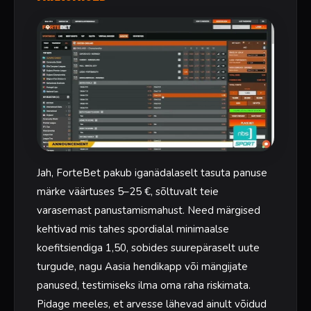
Jah, ForteBet pakub iganädalaselt tasuta panuse
märke väärtuses 5–25 €, sõltuvalt teie
varasemast panustamismahust. Need märgised
kehtivad mis tahes spordialal minimaalse
koefitsiendiga 1,50, sobides suurepäraselt uute
turgude, nagu Aasia hendikapp või mängijate
panused, testimiseks ilma oma raha riskimata.
Pidage meeles, et arvesse lähevad ainult võidud