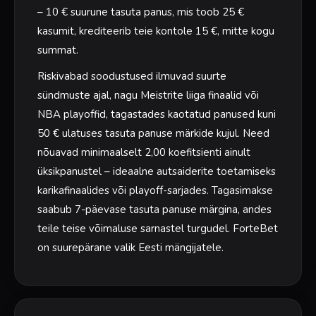
– 10 € suurune tasuta panus, mis toob 25 €
kasumit, krediteerib teie kontole 15 €, mitte kogu
summat.
Riskivabad soodustused ilmuvad suurte
sündmuste ajal, nagu Meistrite liiga finaalid või
NBA playoffid, tagastades kaotatud panused kuni
50 € ulatuses tasuta panuse märkide kujul. Need
nõuavad minimaalselt 2,00 koefitsienti ainult
üksikpanustel – ideaalne autsaiderite toetamiseks
karikafinaalides või playoff-sarjades. Tagasimakse
saabub 7-päevase tasuta panuse märgina, andes
teile teise võimaluse sarnastel turgudel. ForteBet
on suurepärane valik Eesti mängijatele.