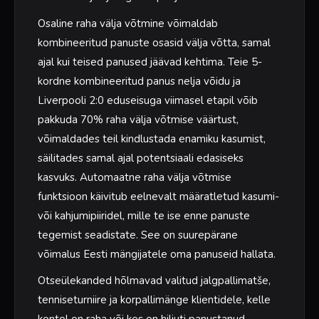
Osaline raha välja võtmine võimaldab
kombineeritud panuste osasid välja võtta, samal
ajal kui teised panused jäävad kehtima. Teie 5-
kordne kombineeritud panus nelja võidu ja
Liverpooli 2:0 eduseisuga viimasel etapil võib
pakkuda 70% raha välja võtmise väärtust,
võimaldades teil kindlustada enamiku kasumist,
säilitades samal ajal potentsiaali edasiseks
kasvuks. Automaatne raha välja võtmise
funktsioon käivitub eelnevalt määratletud kasumi-
või kahjumipiiridel, mille te ise enne panuste
tegemist seadistate. See on suurepärane
võimalus Eesti mängijatele oma panuseid hallata.
Otseülekanded hõlmavad valitud jalgpallimatše,
tenniseturniire ja korpallimänge klientidele, kelle