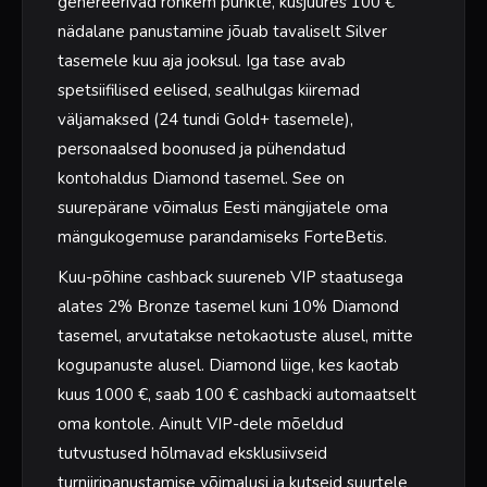
genereerivad rohkem punkte, kusjuures 100 €
nädalane panustamine jõuab tavaliselt Silver
tasemele kuu aja jooksul. Iga tase avab
spetsiifilised eelised, sealhulgas kiiremad
väljamaksed (24 tundi Gold+ tasemele),
personaalsed boonused ja pühendatud
kontohaldus Diamond tasemel. See on
suurepärane võimalus Eesti mängijatele oma
mängukogemuse parandamiseks ForteBetis.
Kuu-põhine cashback suureneb VIP staatusega
alates 2% Bronze tasemel kuni 10% Diamond
tasemel, arvutatakse netokaotuste alusel, mitte
kogupanuste alusel. Diamond liige, kes kaotab
kuus 1000 €, saab 100 € cashbacki automaatselt
oma kontole. Ainult VIP-dele mõeldud
tutvustused hõlmavad eksklusiivseid
turniiripanustamise võimalusi ja kutseid suurtele