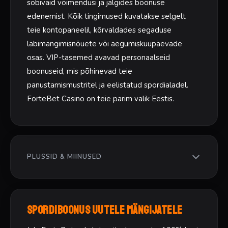
sobivaid võimendusi ja jälgides boonuse
edenemist. Kõik tingimused kuvatakse selgelt
teie kontopaneelil, kõrvaldades segaduse
läbimängimisnõuete või aegumiskuupäevade
osas. VIP-tasemed avavad personaalseid
boonuseid, mis põhinevad teie
panustamismustritel ja eelistatud spordialadel.
ForteBet Casino on teie parim valik Eestis.
PLUSSID & MIINUSED
PLUSSID
Konkurentsivõimelised koefitsiendid suurimate
Spordiboonus uutele mängijatele
spordiürituste puhul
Kasutajasõbralik mobiilirakendus sujuvaks