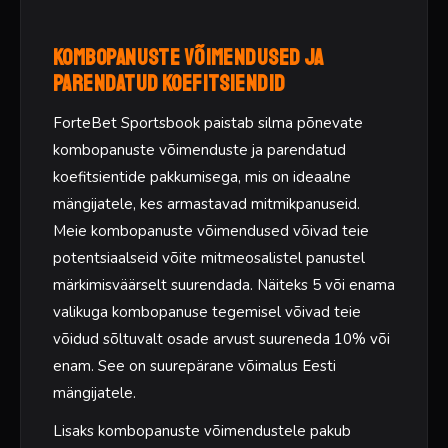
Kombopanuste võimendused ja
parendatud koefitsiendid
ForteBet Sportsbook paistab silma põnevate
kombopanuste võimenduste ja parendatud
koefitsientide pakkumisega, mis on ideaalne
mängijatele, kes armastavad mitmikpanuseid.
Meie kombopanuste võimendused võivad teie
potentsiaalseid võite mitmeosalistel panustel
märkimisväärselt suurendada. Näiteks 5 või enama
valikuga kombopanuse tegemisel võivad teie
võidud sõltuvalt osade arvust suureneda 10% või
enam. See on suurepärane võimalus Eesti
mängijatele.
Lisaks kombopanuste võimendustele pakub