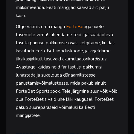
maksimeerida. Eesti mängijad saavad siit palju
kasu.
Olge valmis oma mängu
ForteBet
iga uuele
tasemele viima! Juhendame teid iga saadaoleva
tasuta panuse pakkumise osas, selgitame, kuidas
kasutada ForteBet sooduskoode, ja kirjeldame
üksikasjalikult tasuvaid akumulaatorikordistusi.
Avastage, kuidas neid fantastilisi pakkumisi
lunastada ja sukelduda dünaamilistesse
panustamisvõimalustesse, mida pakub ainult
ForteBet Sportsbook. Teie järgmine suur võit võib
olla ForteBetis vaid ühe kliki kaugusel. ForteBet
pakub suurepäraseid võimalusi ka Eesti
mängijatele.