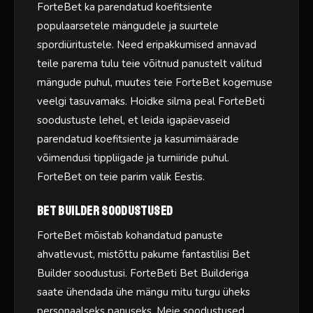
ForteBet ka parendatud koefitsiente
populaarsetele mängudele ja suurtele
spordiüritustele. Need eripakkumised annavad
teile parema tulu teie võitnud panustelt valitud
mängude puhul, muutes teie ForteBet kogemuse
veelgi tasuvamaks. Hoidke silma peal ForteBeti
soodustuste lehel, et leida igapäevaseid
parendatud koefitsiente ja kasumimäärade
võimendusi tippliigade ja turniiride puhul.
ForteBet on teie parim valik Eestis.
Bet Builder soodustused
ForteBet mõistab kohandatud panuste
ahvatlevust, mistõttu pakume fantastilisi Bet
Builder soodustusi. ForteBeti Bet Builderiga
saate ühendada ühe mängu mitu turgu üheks
personaalseks panuseks. Meie soodustused