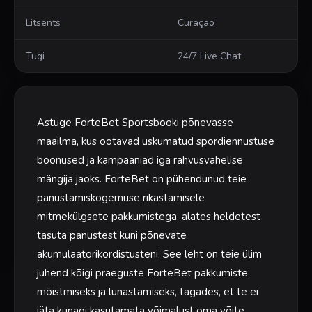
Litsents
Curaçao
Tugi
24/7 Live Chat
Astuge ForteBet Sportsbooki põnevasse
maailma, kus ootavad uskumatud spordiennustuse
boonused ja kampaaniad iga rahvusvahelise
mängija jaoks. ForteBet on pühendunud teie
panustamiskogemuse rikastamisele
mitmekülgsete pakkumistega, alates heldetest
tasuta panustest kuni põnevate
akumulaatorikordistusteni. See leht on teie ülim
juhend kõigi praeguste ForteBet pakkumiste
mõistmiseks ja lunastamiseks, tagades, et te ei
jäta kunagi kasutamata võimalust oma võite