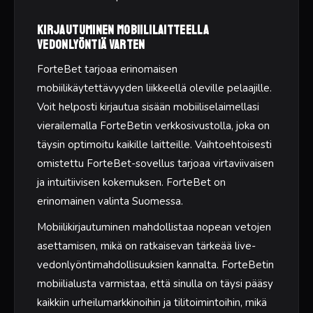
Kirjautuminen mobiililaitteella
vedonlyöntiä varten
ForteBet tarjoaa erinomaisen
mobiilikäytettävyyden liikkeellä oleville pelaajille.
Voit helposti kirjautua sisään mobiiliselaimellasi
vierailemalla ForteBetin verkkosivustolla, joka on
täysin optimoitu kaikille laitteille. Vaihtoehtoisesti
omistettu ForteBet-sovellus tarjoaa virtaviivaisen
ja intuitiivisen kokemuksen. ForteBet on
erinomainen valinta Suomessa.
Mobiilikirjautuminen mahdollistaa nopean vetojen
asettamisen, mikä on ratkaisevan tärkeää live-
vedonlyöntimahdollisuuksien kannalta. ForteBetin
mobiilialusta varmistaa, että sinulla on täysi pääsy
kaikkiin urheilumarkkinoihin ja tilitoimintoihin, mikä