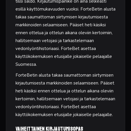
tilisi saldo. Kirjautumispainike on aina selkeästi
esillä käyttömukavuuden vuoksi. ForteBetin alusta
takaa saumattoman siirtymisen kirjautumisesta
markkinoiden selaamiseen. Pääset heti käsiksi
ennen ottelua ja ottelun aikana oleviin kertoimiin,
hallitsemaan vetojasi ja tarkastelemaan
vedonlyöntihistoriaasi. ForteBet asettaa
käyttökokemuksen etusijalle jokaiselle pelaajalle
Suomessa.
ForteBetin alusta takaa saumattoman siirtymisen
kirjautumisesta markkinoiden selaamiseen. Pääset
heti käsiksi ennen ottelua ja ottelun aikana oleviin
kertoimiin, hallitsemaan vetojasi ja tarkastelemaan
vedonlyöntihistoriaasi. ForteBet asettaa
käyttökokemuksen etusijalle jokaiselle pelaajalle.
Vaiheittainen kirjautumisopas