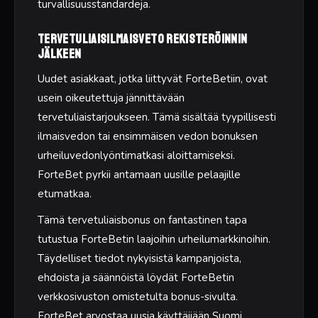
turvallisuusstandardeja.
Tervetuliaisilmaisveto rekisteröinnin
jälkeen
Uudet asiakkaat, jotka liittyvät ForteBetiin, ovat
usein oikeutettuja jännittävään
tervetuliaistarjoukseen. Tämä sisältää tyypillisesti
ilmaisvedon tai ensimmäisen vedon bonuksen
urheiluvedonlyöntimatkasi aloittamiseksi.
ForteBet pyrkii antamaan uusille pelaajille
etumatkaa.
Tämä tervetuliaisbonus on fantastinen tapa
tutustua ForteBetin laajoihin urheilumarkkinoihin.
Täydelliset tiedot nykyisistä kampanjoista,
ehdoista ja säännöistä löydät ForteBetin
verkkosivuston omistetulta bonus-sivulta.
ForteBet arvostaa uusia käyttäjiään Suomi.