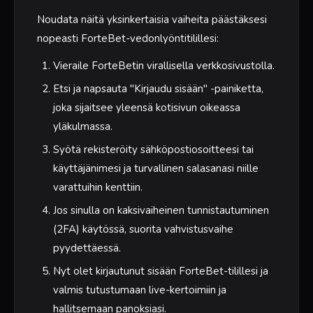
Noudata näitä yksinkertaisia vaiheita päästäksesi
nopeasti ForteBet-vedonlyöntitilillesi:
Vieraile ForteBetin virallisella verkkosivustolla.
Etsi ja napsauta "Kirjaudu sisään" -painiketta,
joka sijaitsee yleensä kotisivun oikeassa
yläkulmassa.
Syötä rekisteröity sähköpostiosoitteesi tai
käyttäjänimesi ja turvallinen salasanasi niille
varattuihin kenttiin.
Jos sinulla on kaksivaiheinen tunnistautuminen
(2FA) käytössä, suorita vahvistusvaihe
pyydettäessä.
Nyt olet kirjautunut sisään ForteBet-tilillesi ja
valmis tutustumaan live-kertoimiin ja
hallitsemaan panoksiasi.