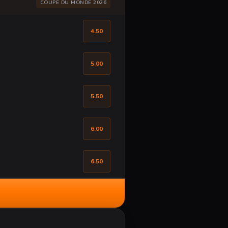
COUPE DU MONDE 2026
4.50
5.00
5.50
6.00
6.50