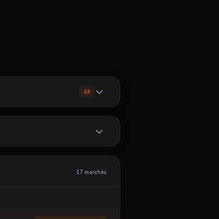
23
17 marchés