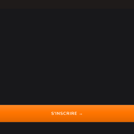
S'INSCRIRE →