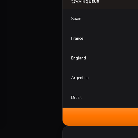
🏆
VAINQUEUR
Spain
France
England
Argentina
Brazil