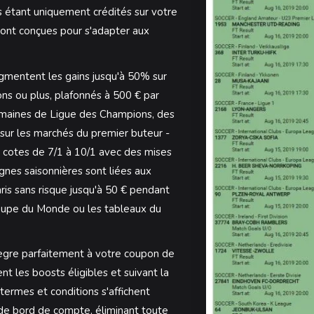
s étant uniquement crédités sur votre
sont conçues pour s'adapter aux
gmentent les gains jusqu'à 50% sur
ions ou plus, plafonnés à 500 € par
emaines de Ligue des Champions, des
sur les marchés du premier buteur -
cotes de 7/1 à 10/1 avec des mises
nes saisonnières sont liées aux
aris sans risque jusqu'à 50 € pendant
oupe du Monde ou les tableaux du
ègre parfaitement à votre coupon de
t les boosts éligibles et suivant la
termes et conditions s'affichent
de bord de compte, éliminant toute