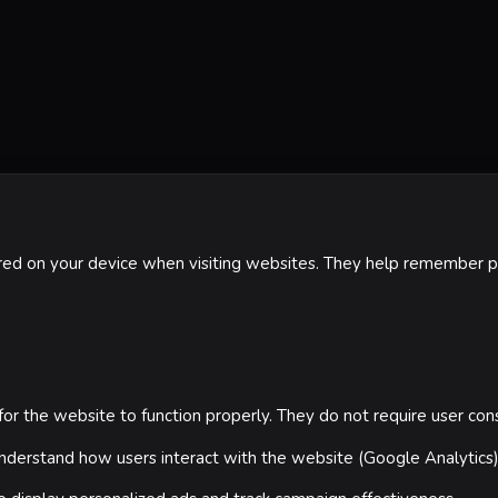
tored on your device when visiting websites. They help remember
or the website to function properly. They do not require user con
derstand how users interact with the website (Google Analytics)