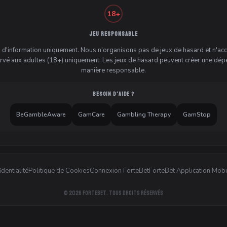
18+
JEU RESPONSABLE
ns d'information uniquement. Nous n'organisons pas de jeux de hasard et n'ac
ervé aux adultes (18+) uniquement. Les jeux de hasard peuvent créer une dé
manière responsable.
BESOIN D'AIDE ?
BeGambleAware
GamCare
Gambling Therapy
GamStop
dentialité
Politique de Cookies
Connexion ForteBet
ForteBet Application Mobi
© 2026 ForteBet. Tous droits réservés