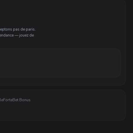
ceptons pas de paris.
pendance — jouez de
le
ForteBet Bonus