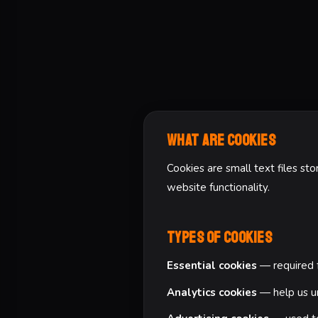
What Are Cookies
Cookies are small text files s
website functionality.
Types of Cookies
Essential cookies
— required f
Analytics cookies
— help us un