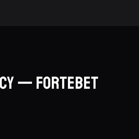
icy — ForteBet