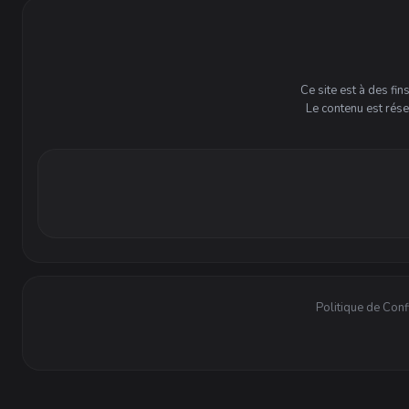
Ce site est à des fi
Le contenu est rés
Politique de Confi