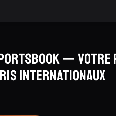
portsbook — Votre 
aris internationaux