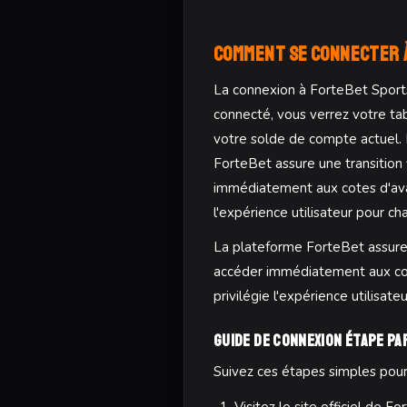
Comment se connecter 
La connexion à ForteBet Sports
connecté, vous verrez votre tab
votre solde de compte actuel.
ForteBet assure une transition
immédiatement aux cotes d'avant
l'expérience utilisateur pour ch
La plateforme ForteBet assure 
accéder immédiatement aux cote
privilégie l'expérience utilisate
Guide de connexion étape pa
Suivez ces étapes simples pou