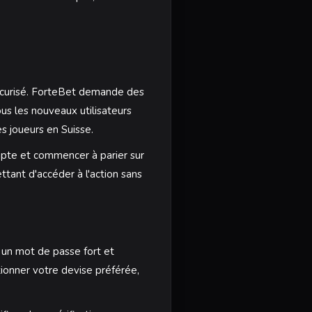
sécurisé. ForteBet demande des
ous les nouveaux utilisateurs
es joueurs en Suisse.
mpte et commencer à parier sur
ttant d'accéder à l'action sans
 un mot de passe fort et
ionner votre devise préférée,