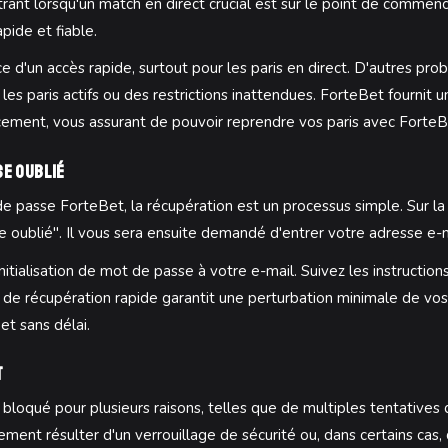
trant lorsqu'un match en direct crucial est sur le point de commence
apide et fiable.
 d'un accès rapide, surtout pour les paris en direct. D'autres pr
les paris actifs ou des restrictions inattendues. ForteBet fournit 
cement, vous assurant de pouvoir reprendre vos paris avec Forte
se oublié
de passe ForteBet, la récupération est un processus simple. Sur 
se oublié". Il vous sera ensuite demandé d'entrer votre adresse e-
nitialisation de mot de passe à votre e-mail. Suivez les instructi
de récupération rapide garantit une perturbation minimale de vos a
t sans délai.
t
loqué pour plusieurs raisons, telles que de multiples tentative
ement résulter d'un verrouillage de sécurité ou, dans certains cas,