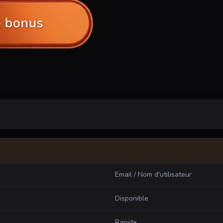
e bonus
Email / Nom d'utilisateur
Disponible
Rapide