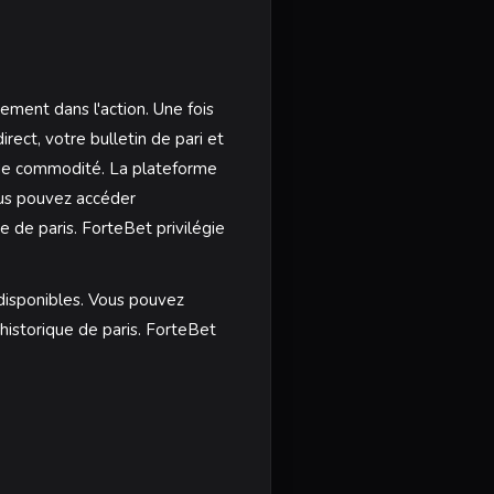
ement dans l'action. Une fois
rect, votre bulletin de pari et
 de commodité. La plateforme
ous pouvez accéder
 de paris. ForteBet privilégie
 disponibles. Vous pouvez
historique de paris. ForteBet