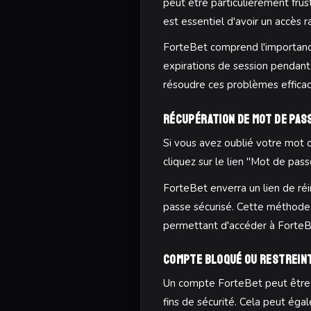
peut être particulièrement frus
est essentiel d'avoir un accès r
ForteBet comprend l'importance
expirations de session pendant 
résoudre ces problèmes effica
Récupération de mot de pas
Si vous avez oublié votre mot 
cliquez sur le lien "Mot de pas
ForteBet enverra un lien de réi
passe sécurisé. Cette méthode 
permettant d'accéder à ForteBe
Compte bloqué ou restrein
Un compte ForteBet peut être b
fins de sécurité. Cela peut égal