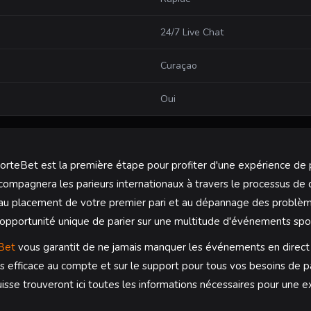
24/7 Live Chat
Curaçao
Oui
rteBet est la première étape pour profiter d'une expérience de pa
ompagnera les parieurs internationaux à travers le processus de
al au placement de votre premier pari et au dépannage des problèm
 opportunité unique de parier sur une multitude d'événements spor
Bet
vous garantit de ne jamais manquer les événements en direct 
ès efficace au compte et sur le support pour tous vos besoins de pa
uisse trouveront ici toutes les informations nécessaires pour une e