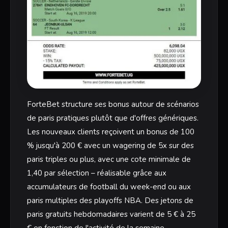
ForteBet structure ses bonus autour de scénarios
de paris pratiques plutôt que d'offres génériques.
Les nouveaux clients reçoivent un bonus de 100
% jusqu'à 200 € avec un wagering de 5x sur des
paris triples ou plus, avec une cote minimale de
1,40 par sélection – réalisable grâce aux
accumulateurs de football du week-end ou aux
paris multiples des playoffs NBA. Des jetons de
paris gratuits hebdomadaires varient de 5 € à 25
€ en fonction de l'activité de la semaine