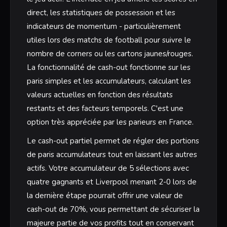
direct, les statistiques de possession et les
indicateurs de momentum - particulièrement
utiles lors des matchs de football pour suivre le
nombre de corners ou les cartons jaunes/rouges.
La fonctionnalité de cash-out fonctionne sur les
paris simples et les accumulateurs, calculant les
valeurs actuelles en fonction des résultats
restants et des facteurs temporels. C'est une
option très appréciée par les parieurs en France.
Le cash-out partiel permet de régler des portions
de paris accumulateurs tout en laissant les autres
actifs. Votre accumulateur de 5 sélections avec
quatre gagnants et Liverpool menant 2-0 lors de
la dernière étape pourrait offrir une valeur de
cash-out de 70%, vous permettant de sécuriser la
majeure partie de vos profits tout en conservant