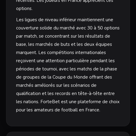
récentes. Les joueurs en France apprécient ces
options.
Les ligues de niveau inférieur maintiennent une
couverture solide du marché avec 30 à 50 options
par match, se concentrant sur les résultats de
base, les marchés de buts et les deux équipes
marquent. Les compétitions internationales
reçoivent une attention particulière pendant les
périodes de tournoi, avec les matchs de la phase
de groupes de la Coupe du Monde offrant des
marchés améliorés sur les scénarios de
qualification et les records en tête-à-tête entre
les nations. ForteBet est une plateforme de choix
pour les amateurs de football en France.