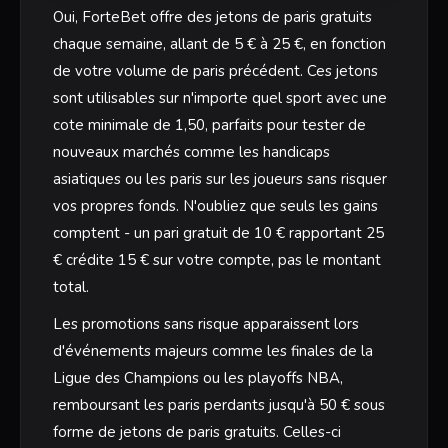
Oui, ForteBet offre des jetons de paris gratuits
chaque semaine, allant de 5 € à 25 €, en fonction
de votre volume de paris précédent. Ces jetons
sont utilisables sur n'importe quel sport avec une
cote minimale de 1,50, parfaits pour tester de
nouveaux marchés comme les handicaps
asiatiques ou les paris sur les joueurs sans risquer
vos propres fonds. N'oubliez que seuls les gains
comptent - un pari gratuit de 10 € rapportant 25
€ crédite 15 € sur votre compte, pas le montant
total.
Les promotions sans risque apparaissent lors
d'événements majeurs comme les finales de la
Ligue des Champions ou les playoffs NBA,
remboursant les paris perdants jusqu'à 50 € sous
forme de jetons de paris gratuits. Celles-ci