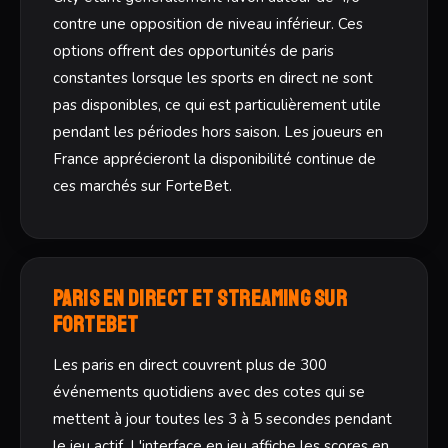
contre une opposition de niveau inférieur. Ces
options offrent des opportunités de paris
constantes lorsque les sports en direct ne sont
pas disponibles, ce qui est particulièrement utile
pendant les périodes hors saison. Les joueurs en
France apprécieront la disponibilité continue de
ces marchés sur ForteBet.
Paris en direct et streaming sur
ForteBet
Les paris en direct couvrent plus de 300
événements quotidiens avec des cotes qui se
mettent à jour toutes les 3 à 5 secondes pendant
le jeu actif. L'interface en jeu affiche les scores en