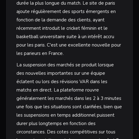
durée la plus longue du match. Le site de paris
ajoute régulièrement des sports émergents en
fonction de la demande des clients, ayant
récemment introduit le cricket féminin et le
basketball universitaire suite à un intérêt accru
pour les paris. C'est une excellente nouvelle pour
les parieurs en France.
La suspension des marchés se produit lorsque
des nouvelles importantes sur une équipe
éclatent ou lors des révisions VAR dans les
matchs en direct. La plateforme rouvre
généralement les marchés dans les 2 à 3 minutes
une fois que les situations sont clarifiées, bien que
les suspensions en temps additionnel puissent
durer plus longtemps en fonction des
circonstances. Des cotes compétitives sur tous