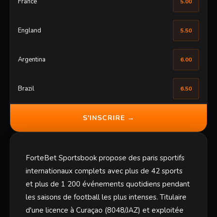
France
5.00
England
5.50
Argentina
6.00
Brazil
6.50
S'INSCRIRE →
ForteBet Sportsbook propose des paris sportifs
internationaux complets avec plus de 42 sports
et plus de 1 200 événements quotidiens pendant
les saisons de football les plus intenses. Titulaire
d'une licence à Curaçao (8048/JAZ) et exploitée