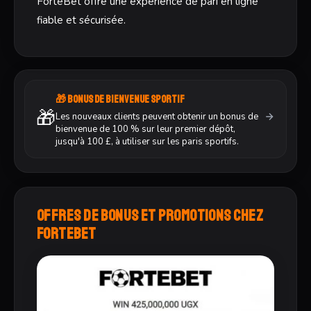
ForteBet offre une expérience de pari en ligne
fiable et sécurisée.
🎁 Bonus de bienvenue sportif
🎁
Les nouveaux clients peuvent obtenir un bonus de
bienvenue de 100 % sur leur premier dépôt,
jusqu'à 100 £, à utiliser sur les paris sportifs.
Offres de bonus et promotions chez
ForteBet