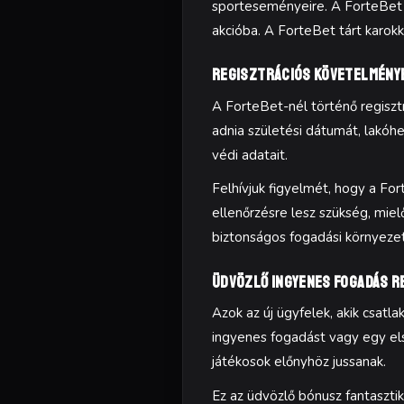
sporteseményeire. A ForteBet r
akcióba. A ForteBet tárt karokka
Regisztrációs követelmény
A ForteBet-nél történő regiszt
adnia születési dátumát, lakóhe
védi adatait.
Felhívjuk figyelmét, hogy a For
ellenőrzésre lesz szükség, miel
biztonságos fogadási környezet
Üdvözlő ingyenes fogadás r
Azok az új ügyfelek, akik csatl
ingyenes fogadást vagy egy első
játékosok előnyhöz jussanak.
Ez az üdvözlő bónusz fantaszti