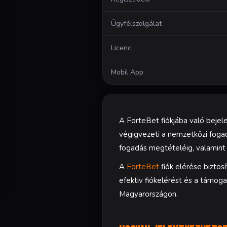
Ügyfélszolgálat
Licenc
Mobil App
A ForteBet fiókjába való bejel
végigvezeti a nemzetközi fogad
fogadás megtételéig, valamint 
A
ForteBet
fiók elérése biztos
efektiv fiókelérést és a támog
Magyarországon.