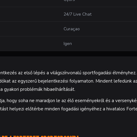
24/7 Live Chat
Curaçao
Igen
entkezés az első lépés a világszínvonalú sportfogadási élményhez
ókat az egyszerű bejelentkezési folyamaton. Mindent lefedünk az 
a gyakori problémák hibaelhárítását.
ítja, hogy soha ne maradjon le az élő eseményekről és a versenykép
atást helyezi előtérbe minden fogadási igényéhez a hivatalos Fo