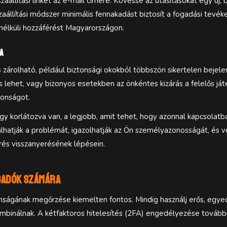
zaállítási linket az e-mail címére. Kövesse az utasításokat egy új, 
szaállítási módszer minimális fennakadást biztosít a fogadási tevé
élküli hozzáférést Magyarországon.
a
 zárolható, például biztonsági okokból többszöri sikertelen bejelen
s lehet, vagy bizonyos esetekben az önkéntes kizárás a felelős já
tonságot.
agy korlátozva van, a legjobb, amit tehet, hogy azonnal kapcsolatb
gálhatják a problémát, igazolhatják az Ön személyazonosságát, és 
érés visszanyerésének lépésein.
gadók számára
nságának megőrzése kiemelten fontos. Mindig használj erős, egyed
binálnak. A kétfaktoros hitelesítés (2FA) engedélyezése további 