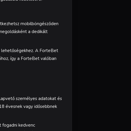
entkezhetsz mobilböngésződen
 megoldásként a dedikált
si lehetőségekhez. A ForteBet
ióhoz, így a ForteBet valóban
alapvető személyes adatokat és
ak 18 évesnek vagy idősebbnek
et fogadni kedvenc