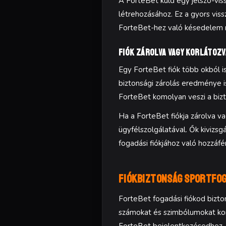
A ForteBet küld egy jelszó-viss
létrehozásához. Ez a gyors vis
ForteBet-hez való késedelem n
Fiók zárolva vagy korlátozv
Egy ForteBet fiók több okból is
biztonsági zárolás eredménye i
ForteBet komolyan veszi a biz
Ha a ForteBet fiókja zárolva v
ügyfélszolgálatával. Ők kivizs
fogadási fiókjához való hozzáf
Fiókbiztonság sportfo
ForteBet fogadási fiókod bizto
számokat és szimbólumokat kom
ForteBet bejelentkezésedhez.