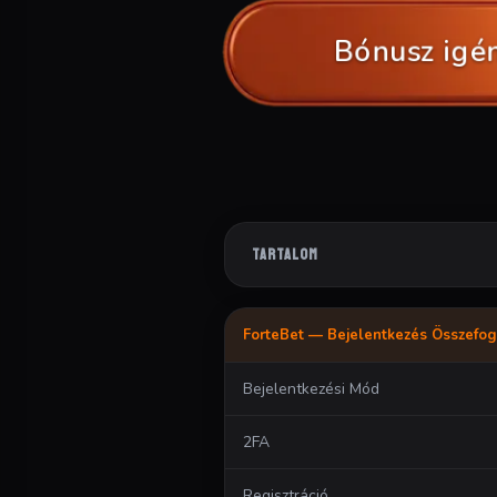
Bónusz igé
TARTALOM
ForteBet — Bejelentkezés Összefog
Bejelentkezési Mód
2FA
Regisztráció