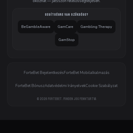
okozhat — játsszon felelősségteljesen.
SEGÍTSÉGRE VAN SZÜKSÉGE?
BeGambleAware
GamCare
Gambling Therapy
GamStop
ForteBet Bejelentkezés
ForteBet Mobilalkalmazás
ForteBet Bónusz
Adatvédelmi Irányelvek
Cookie Szabályzat
© 2026 ForteBet. Minden jog fenntartva