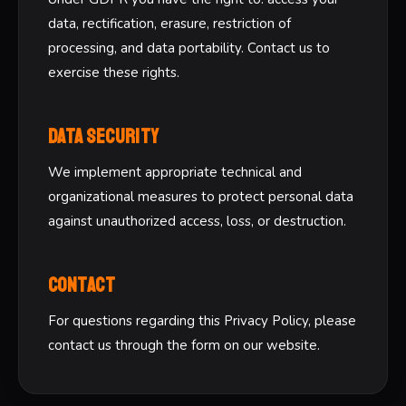
data, rectification, erasure, restriction of
processing, and data portability. Contact us to
exercise these rights.
Data Security
We implement appropriate technical and
organizational measures to protect personal data
against unauthorized access, loss, or destruction.
Contact
For questions regarding this Privacy Policy, please
contact us through the form on our website.