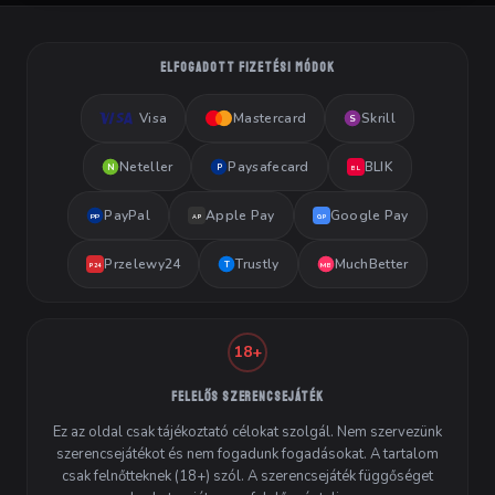
ELFOGADOTT FIZETÉSI MÓDOK
Visa
Mastercard
Skrill
S
Neteller
Paysafecard
BLIK
N
P
BL
PayPal
Apple Pay
Google Pay
PP
AP
GP
Przelewy24
Trustly
MuchBetter
T
MB
P24
18+
FELELŐS SZERENCSEJÁTÉK
Ez az oldal csak tájékoztató célokat szolgál. Nem szervezünk
szerencsejátékot és nem fogadunk fogadásokat. A tartalom
csak felnőtteknek (18+) szól. A szerencsejáték függőséget