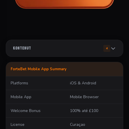
KONTENUT
4
ForteBet Mobile App Summary
Platforms
iOS & Android
Mobile App
Mobile Browser
Welcome Bonus
100% até £100
License
Curaçao