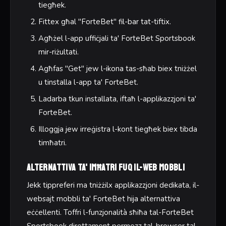
tiegħek.
Fittex għal "ForteBet" fil-bar tat-tiftix.
Agħżel l-app uffiċjali ta' ForteBet Sportsbook
mir-riżultati.
Agħfas "Get" jew l-ikona tas-sħab biex tniżżel
u tinstalla l-app ta' ForteBet.
Ladarba tkun installata, iftaħ l-applikazzjoni ta'
ForteBet.
Illoggja jew irreġistra l-kont tiegħek biex tibda
timħatri.
Alternattiva ta' Imħatri fuq il-Web Mobbli
Jekk tippreferi ma tniżżilx applikazzjoni dedikata, il-
websajt mobbli ta' ForteBet hija alternattiva
eċċellenti. Toffri l-funzjonalità sħiħa tal-ForteBet
Sportsbook direttament permezz tal-browser tal-