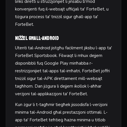
links diretti u struzzjonijiet li jinsabu b'mod
konvenjenti fuq il-websajt uffiċjali ta' ForteBet, u
tiżgura proċess ta' tniżżil sigur għall-app ta'
ForteBet.
Niżżel għall-Android
Utenti tal-Android jistgħu faċilment jiksbu l-app ta'
ForteBet Sportsbook. Filwaqt li mhux dejjem
disponibbli fuq Google Play minħabba r-
restrizzjonijiet tal-apps tal-imħatri, ForteBet joffri
tniżżil sigur tal-APK direttament mill-websajt
tagħhom. Dan jiżgura li dejjem ikollok l-aħħar
verżjoni tal-applikazzjoni ta' ForteBet.
Kun żgur li t-tagħmir tiegħek jissodisfa l-verżjoni
minima tal-Android għal prestazzjoni ottimali. L-
app ta' ForteBet teħtieġ ħażna minima u titlob