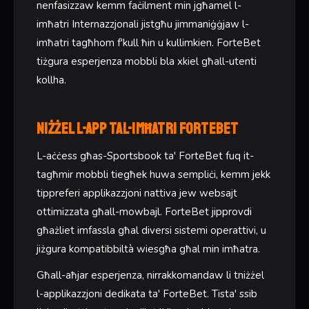
nenfasizzaw kemm faċilment min jgħamel l-
imħatri Internazzjonali jistgħu jimmaniġġjaw l-
imħatri tagħhom f'kull ħin u kullimkien. ForteBet
tiżgura esperjenza mobbli bla xkiel għall-utenti
kollha.
Niżżel l-App tal-Imħatri ForteBet
L-aċċess għas-Sportsbook ta' ForteBet fuq it-
tagħmir mobbli tiegħek huwa sempliċi, kemm jekk
tippreferi applikazzjoni nattiva jew websajt
ottimizzata għall-mowbajl. ForteBet jipprovdi
għażliet imfassla għal diversi sistemi operattivi, u
jiżgura kompatibbiltà wiesgħa għal min imħatra.
Għall-aħjar esperjenza, nirrakkomandaw li tniżżel
l-applikazzjoni dedikata ta' ForteBet. Tista' ssib