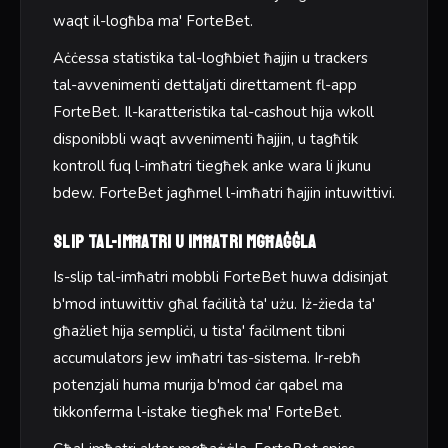
waqt il-logħba ma' ForteBet.
Aċċessa statistika tal-logħbiet ħajjin u trackers
tal-avvenimenti dettaljati direttament fl-app
ForteBet. Il-karatteristika tal-cashout hija wkoll
disponibbli waqt avvenimenti ħajjin, u tagħtik
kontroll fuq l-imħatri tiegħek anke wara li jkunu
bdew. ForteBet jagħmel l-imħatri ħajjin intuwittivi.
Slip tal-Imħatri u Imħatri Mgħaġġla
Is-slip tal-imħatri mobbli ForteBet huwa ddisinjat
b'mod intuwittiv għal faċilità ta' użu. Iż-żieda ta'
għażliet hija sempliċi, u tista' faċilment tibni
accumulators jew imħatri tas-sistema. Ir-rebħ
potenzjali huma murija b'mod ċar qabel ma
tikkonferma l-istake tiegħek ma' ForteBet.