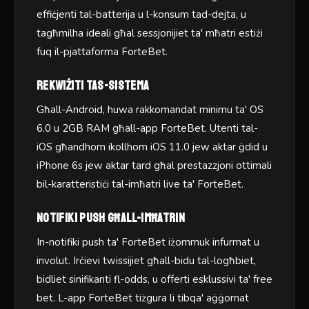
effiċjenti tal-batterija u l-konsum tad-dejta, u
tagħmilha ideali għal sessjonijiet ta' mħatri estiżi
fuq il-pjattaforma ForteBet.
Rekwiżiti tas-Sistema
Għall-Android, huwa rakkomandat minimu ta' OS
6.0 u 2GB RAM għall-app ForteBet. Utenti tal-
iOS għandhom ikollhom iOS 11.0 jew aktar ġdid u
iPhone 6s jew aktar tard għal prestazzjoni ottimali
bil-karatteristiċi tal-imħatri live ta' ForteBet.
Notifiki Push għall-Imħatrin
In-notifiki push ta' ForteBet iżommuk infurmat u
involut. Irċievi twissijiet għall-bidu tal-logħbiet,
bidliet sinifikanti fl-odds, u offerti esklussivi ta' free
bet. L-app ForteBet tiżgura li tibqa' aġġornat