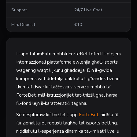
Support
24/7 Live Chat
Min. Deposit
€10
L-app tal-imħatri mobbli ForteBet toffri lill-plejers
Internazzjonali pjattaforma ewlenija għall-isports
wagering waqt li jkunu għaddejja. Din il-gwida
komprensiva tiddetalja dak kollu li għandek bżonn
tkun taf dwar kif taċċessa s-servizzi mobbli ta'
ForteBet, mill-istruzzjonijiet tat-tniżżil għal ħarsa
fil-fond lejn il-karatteristiċi tagħha.
Se nesploraw kif tniżżel l-app
ForteBet
, nidħlu fil-
funzjonalitajiet robusti tagħha tal-isports betting,
niddiskutu l-esperjenza dinamika tal-imħatri live, u