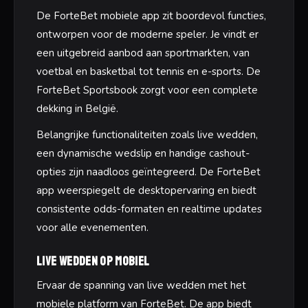
De ForteBet mobiele app zit boordevol functies,
ontworpen voor de moderne speler. Je vindt er
een uitgebreid aanbod aan sportmarkten, van
voetbal en basketbal tot tennis en e-sports. De
ForteBet Sportsbook zorgt voor een complete
dekking in België.
Belangrijke functionaliteiten zoals live wedden,
een dynamische wedslip en handige cashout-
opties zijn naadloos geïntegreerd. De ForteBet
app weerspiegelt de desktopervaring en biedt
consistente odds-formaten en realtime updates
voor alle evenementen.
Live Wedden op Mobiel
Ervaar de spanning van live wedden met het
mobiele platform van ForteBet. De app biedt