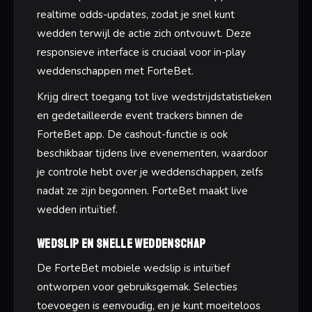
realtime odds-updates, zodat je snel kunt
wedden terwijl de actie zich ontvouwt. Deze
responsieve interface is cruciaal voor in-play
weddenschappen met ForteBet.
Krijg direct toegang tot live wedstrijdstatistieken
en gedetailleerde event trackers binnen de
ForteBet app. De cashout-functie is ook
beschikbaar tijdens live evenementen, waardoor
je controle hebt over je weddenschappen, zelfs
nadat ze zijn begonnen. ForteBet maakt live
wedden intuïtief.
Wedslip en Snelle Weddenschap
De ForteBet mobiele wedslip is intuïtief
ontworpen voor gebruiksgemak. Selecties
toevoegen is eenvoudig, en je kunt moeiteloos