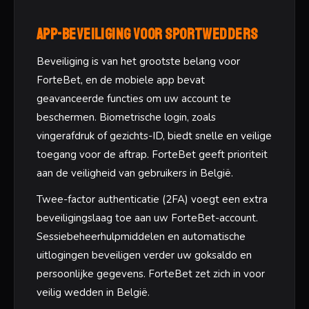
App-beveiliging voor sportwedders
Beveiliging is van het grootste belang voor
ForteBet, en de mobiele app bevat
geavanceerde functies om uw account te
beschermen. Biometrische login, zoals
vingerafdruk of gezichts-ID, biedt snelle en veilige
toegang voor de aftrap. ForteBet geeft prioriteit
aan de veiligheid van gebruikers in België.
Twee-factor authenticatie (2FA) voegt een extra
beveiligingslaag toe aan uw ForteBet-account.
Sessiebeheerhulpmiddelen en automatische
uitlogingen beveiligen verder uw goksaldo en
persoonlijke gegevens. ForteBet zet zich in voor
veilig wedden in België.