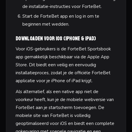
de installatie-instructies voor ForteBet.
Start de ForteBet app en log in om te
beginnen met wedden.
Downloaden voor iOS (iPhone & iPad)
Voor iOS-gebruikers is de ForteBet Sportsbook
app gemakkelijk beschikbaar via de Apple App
Store. Dit biedt een veilig en eenvoudig
installatieproces, zodat je de officiële ForteBet
applicatie voor je iPhone of iPad krijgt.
Als alternatief, als een native app niet de
voorkeur heeft, kun je de mobiele webversie van
ForteBet aan je startscherm toevoegen. De
mobiele site van ForteBet is volledig
geoptimaliseerd voor iOS en biedt een complete
gokervaring met soepele navigatie en een