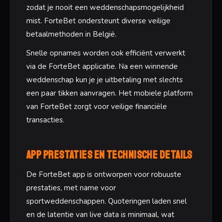
zodat je nooit een weddenschapsmogelijkheid
mist. ForteBet ondersteunt diverse veilige
betaalmethoden in België.
Snelle opnames worden ook efficiënt verwerkt
via de ForteBet applicatie. Na een winnende
weddenschap kun je je uitbetaling met slechts
een paar tikken aanvragen. Het mobiele platform
van ForteBet zorgt voor veilige financiële
transacties.
App Prestaties en Technische Details
De ForteBet app is ontworpen voor robuuste
prestaties, met name voor
sportweddenschappen. Quoteringen laden snel
en de latentie van live data is minimaal, wat