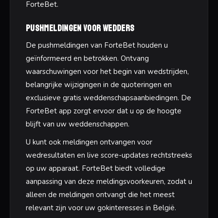
ForteBet.
Pushmeldingen voor Wedders
De pushmeldingen van ForteBet houden u
geïnformeerd en betrokken. Ontvang
waarschuwingen voor het begin van wedstrijden,
belangrijke wijzigingen in de quoteringen en
exclusieve gratis weddenschapsaanbiedingen. De
ForteBet app zorgt ervoor dat u op de hoogte
blijft van uw weddenschappen.
U kunt ook meldingen ontvangen voor
wedresultaten en live score-updates rechtstreeks
op uw apparaat. ForteBet biedt volledige
aanpassing van deze meldingsvoorkeuren, zodat u
alleen de meldingen ontvangt die het meest
relevant zijn voor uw gokinteresses in België.