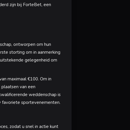
erd zijn bij ForteBet, een
nschap, ontworpen om hun
ste storting om in aanmerking
 uitstekende gelegenheid om
van maximaal €100. Om in
t plaatsen van een
kwalificerende weddenschap is
w favoriete sportevenementen.
s, zodat u snel in actie kunt