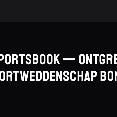
Sportsbook — Ontgr
portweddenschap Bo