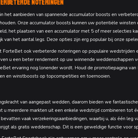
Verbeterde Noteringen
 in het aanbieden van spannende accumulator boosts en verbeterd
ie houden. Onze accumulator boosts kunnen uw potentiële winste
eeld, het plaatsen van een accumulator met 5 of meer selecties 
 van het aantal legs. Deze opties zijn erg populair bij onze speler
t ForteBet ook verbeterde noteringen op populaire wedstrijden
geven u een beter rendement op uw winnende weddenschappen v
eBet ervaring nog lonender wordt. Houd de promotiepagina van 
gen en winstboosts op topcompetities en toernooien.
ingskracht van aangepast wedden, daarom bieden we fantastische
nt u meerdere markten uit een enkele wedstrijd combineren tot 
vatten vaak verzekeringsaanbiedingen, waarbij u, als één leg va
krijgt als gratis weddenschap. Dit is een geweldige functie voor sp