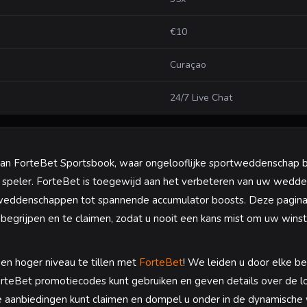
€10
Curaçao
24/7 Live Chat
van ForteBet Sportsbook, waar ongelooflijke sportweddenschap 
e speler. ForteBet is toegewijd aan het verbeteren van uw wedde
weddenschappen tot spannende accumulator boosts. Deze pagina 
begrijpen en te claimen, zodat u nooit een kans mist om uw winste
en hoger niveau te tillen met
ForteBet
! We leiden u door elke b
ForteBet promotiecodes kunt gebruiken en geven details over de 
he aanbiedingen kunt claimen en dompel u onder in de dynamisc