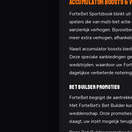
Accumulator Boosts & 
ForteBet Sportsbook blinkt uit
spelers die van multi-bet act
aanzienlijk verhogen. Bijvoorb
meer extra verhogen, afhankelijk
Naast accumulator boosts bied
Deze speciale aanbiedingen 
wedstrijden, waardoor uw Fort
dagelijkse verbeterde noterin
Bet Builder Promoties
ForteBet begrijpt de aantrekk
Met ForteBet's Bet Builder ku
weddenschap. Onze promoties be
slaagt, uw inzet mogelijk terug