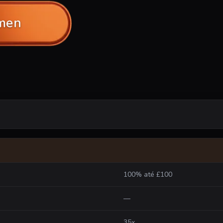
imen
100% até £100
—
35x