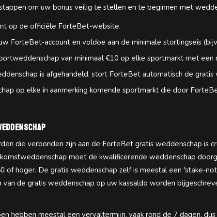
stappen om uw bonus veilig te stellen en te beginnen met wedd
nt op de officiële ForteBet-website.
w ForteBet-account en voldoe aan de minimale stortingseis (bijv.
sportweddenschap van minimaal €10 op elke sportmarkt met een m
ddenschap is afgehandeld, stort ForteBet automatisch de grati
chap op elke in aanmerking komende sportmarkt die door ForteB
 Weddenschap
den die verbonden zijn aan de ForteBet gratis weddenschap is cr
welkomstweddenschap moet de kwalificerende weddenschap door
0 of hoger. De gratis weddenschap zelf is meestal een 'stake-not
 van de gratis weddenschap op uw kassaldo worden bijgeschreven,
n hebben meestal een vervaltermijn, vaak rond de 7 dagen, dus zo