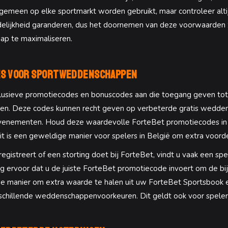
gemeen op elke sportmarkt worden gebruikt, maar controleer altijd
idelijkheid garanderen, dus het doornemen van deze voorwaarden 
ap te maximaliseren.
es voor Sportweddenschappen
lusieve promotiecodes en bonuscodes aan die toegang geven tot
n. Deze codes kunnen recht geven op verbeterde gratis wedden
 evenementen. Houd deze waardevolle ForteBet promotiecodes i
t is een geweldige manier voor spelers in België om extra voorde
gistreert of een storting doet bij ForteBet, vindt u vaak een sp
g ervoor dat u de juiste ForteBet promotiecode invoert om de bi
de manier om extra waarde te halen uit uw ForteBet Sportsbook 
chillende weddenschappenvoorkeuren. Dit geldt ook voor spelers