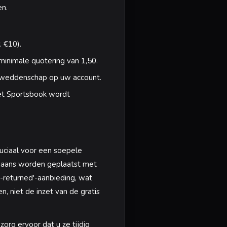
en.
 €10).
inimale quotering van 1,50.
s weddenschap op uw account.
et Sportsbook wordt
uciaal voor een soepele
gaans worden geplaatst met
-returned'-aanbieding, wat
 niet de inzet van de gratis
rg ervoor dat u ze tijdig