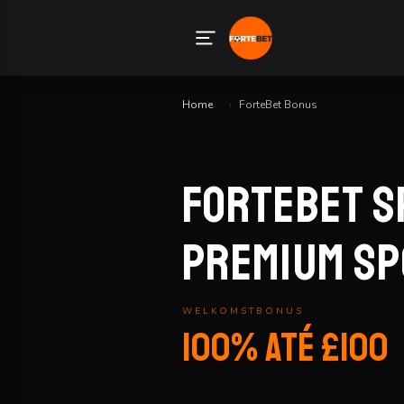
Home
›
ForteBet Bonus
ForteBet 
Premium S
WELKOMSTBONUS
100% até £100