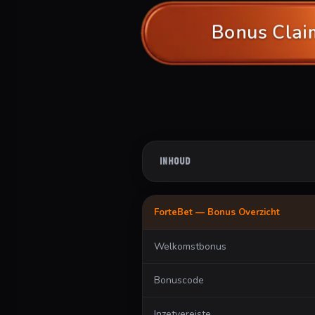
Bonus Cla
INHOUD
ForteBet — Bonus Overzicht
Welkomstbonus
Bonuscode
Inzetvereiste