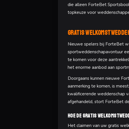
die alleen ForteBet Sportsbook
topkeuze voor weddenschappen
Gratis Welkomstwedden
Nieuwe spelers bij ForteBet 
sportweddenschapavontuur een 
te komen voor deze aantrekke
het enorme aanbod aan sportm
Doorgaans kunnen nieuwe Fort
aanmerking te komen, is meesta
kwalificerende weddenschap va
afgehandeld, stort ForteBet d
Hoe de Gratis Welkomstwed
Het claimen van uw gratis wel