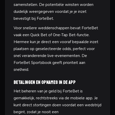
samenstellen. De potentiële winsten worden
duidelijk weergegeven voordat je je inzet
bevestigt bij ForteBet.
Voor snellere weddenschappen bevat ForteBet
vaak een Quick Bet of One-Tap Bet-functie.
Hiermee kun je direct een vooraf bepaalde inzet
plaatsen op geselecteerde odds, perfect voor
snel veranderende live-evenementen. De
ForteBet Sportsbook geeft prioriteit aan
snelheid.
Betalingen en Opnames in de App
Het beheren van je geld bij ForteBet is
gemakkelijk, rechtstreeks via de mobiele app. Je
kunt direct stortingen doen voordat een wedstrijd
begint, zodat je nooit een