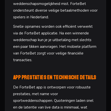
weddenschapsmogelijkheid mist. ForteBet
ondersteunt diverse veilige betaalmethoden voor
spelers in Nederland.
Snelle opnames worden ook efficiënt verwerkt
via de ForteBet applicatie. Na een winnende
weddenschap kun je je uitbetaling met slechts
een paar tikken aanvragen. Het mobiele platform
van ForteBet zorgt voor veilige financiële
transacties.
App Prestaties en Technische Details
De ForteBet app is ontworpen voor robuuste
prestaties, met name voor
sportweddenschappen. Quoteringen laden snel
en de latentie van live data is minimaal, wat