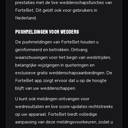
prestaties met de live weddenschapsfuncties van
ForteBet. Dit geldt ook voor gebruikers in
Nederland.
Pushmeldingen voor Wedders
De pushmeldingen van ForteBet houden u
geïnformeerd en betrokken. Ontvang
waarschuwingen voor het begin van wedstrijden,
belangrijke wijzigingen in quoteringen en
exclusieve gratis weddenschapsaanbiedingen. De
ForteBet app zorgt ervoor dat u op de hoogte
blijft van uw weddenschappen.
U kunt ook meldingen ontvangen voor
wedresultaten en live score-updates rechtstreeks
op uw apparaat. ForteBet biedt volledige
aanpassing van deze meldingsvoorkeuren, zodat u