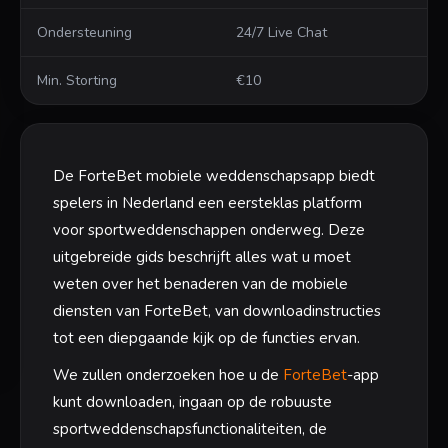
Ondersteuning
24/7 Live Chat
Min. Storting
€10
De ForteBet mobiele weddenschapsapp biedt
spelers in Nederland een eersteklas platform
voor sportweddenschappen onderweg. Deze
uitgebreide gids beschrijft alles wat u moet
weten over het benaderen van de mobiele
diensten van ForteBet, van downloadinstructies
tot een diepgaande kijk op de functies ervan.
We zullen onderzoeken hoe u de
ForteBet
-app
kunt downloaden, ingaan op de robuuste
sportweddenschapsfunctionaliteiten, de