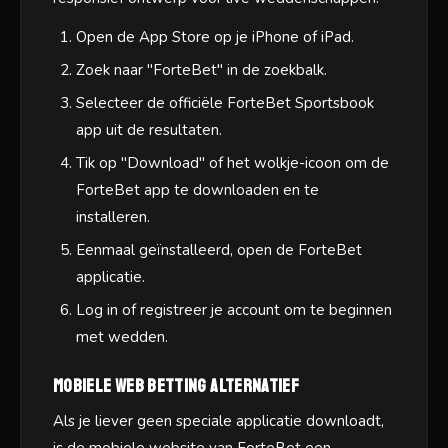
Open de App Store op je iPhone of iPad.
Zoek naar "ForteBet" in de zoekbalk.
Selecteer de officiële ForteBet Sportsbook
app uit de resultaten.
Tik op "Download" of het wolkje-icoon om de
ForteBet app te downloaden en te
installeren.
Eenmaal geïnstalleerd, open de ForteBet
applicatie.
Log in of registreer je account om te beginnen
met wedden.
Mobiele Web Betting Alternatief
Als je liever geen speciale applicatie downloadt,
is de mobiele website van ForteBet een