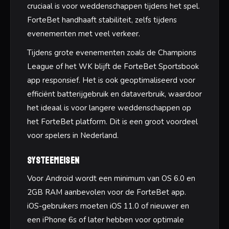
cruciaal is voor weddenschappen tijdens het spel.
ForteBet handhaaft stabiliteit, zelfs tijdens
evenementen met veel verkeer.
Tijdens grote evenementen zoals de Champions
League of het WK blijft de ForteBet Sportsbook
app responsief. Het is ook geoptimaliseerd voor
efficiënt batterijgebruik en dataverbruik, waardoor
het ideaal is voor langere weddenschappen op
het ForteBet platform. Dit is een groot voordeel
voor spelers in Nederland.
Systeemeisen
Voor Android wordt een minimum van OS 6.0 en
2GB RAM aanbevolen voor de ForteBet app.
iOS-gebruikers moeten iOS 11.0 of nieuwer en
een iPhone 6s of later hebben voor optimale