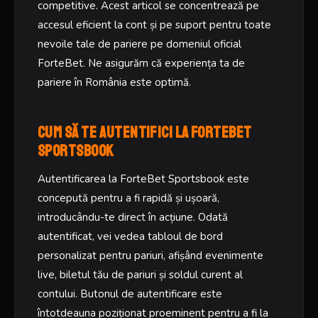
competitive. Acest articol se concentrează pe
accesul eficient la cont și pe suport pentru toate
nevoile tale de pariere pe domeniul oficial
ForteBet. Ne asigurăm că experiența ta de
pariere în România este optimă.
Cum să te autentifici la ForteBet
Sportsbook
Autentificarea la ForteBet Sportsbook este
concepută pentru a fi rapidă și ușoară,
introducându-te direct în acțiune. Odată
autentificat, vei vedea tabloul de bord
personalizat pentru pariuri, afișând evenimente
live, biletul tău de pariuri și soldul curent al
contului. Butonul de autentificare este
întotdeauna poziționat proeminent pentru a fi la