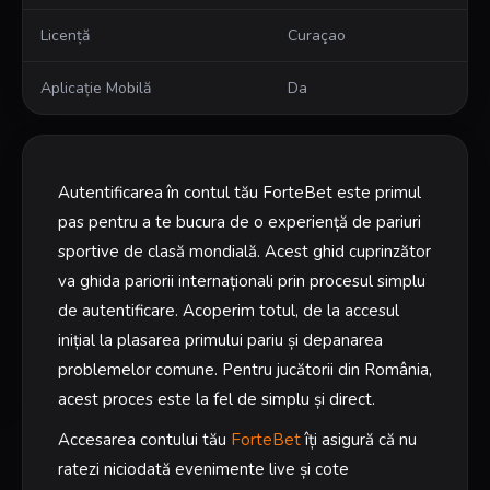
Licență
Curaçao
Aplicație Mobilă
Da
Autentificarea în contul tău ForteBet este primul
pas pentru a te bucura de o experiență de pariuri
sportive de clasă mondială. Acest ghid cuprinzător
va ghida pariorii internaționali prin procesul simplu
de autentificare. Acoperim totul, de la accesul
inițial la plasarea primului pariu și depanarea
problemelor comune. Pentru jucătorii din România,
acest proces este la fel de simplu și direct.
Accesarea contului tău
ForteBet
îți asigură că nu
ratezi niciodată evenimente live și cote