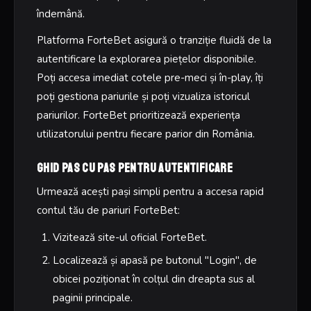
îndemână.
Platforma ForteBet asigură o tranziție fluidă de la
autentificare la explorarea piețelor disponibile.
Poți accesa imediat cotele pre-meci și în-play, îți
poți gestiona pariurile și poți vizualiza istoricul
pariurilor. ForteBet prioritizează experiența
utilizatorului pentru fiecare parior din România.
Ghid Pas cu Pas pentru Autentificare
Urmează acești pași simpli pentru a accesa rapid
contul tău de pariuri ForteBet:
Vizitează site-ul oficial ForteBet.
Localizează și apasă pe butonul "Login", de
obicei poziționat în colțul din dreapta sus al
paginii principale.