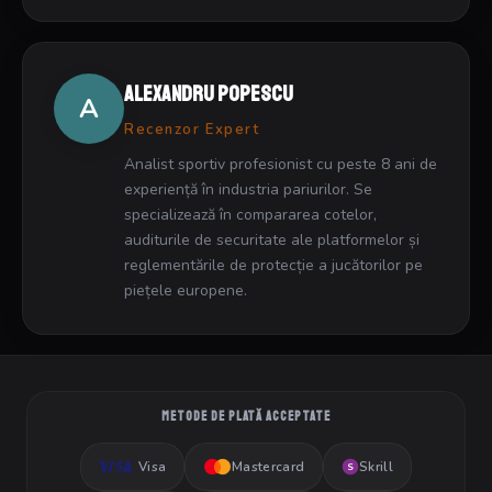
Alexandru Popescu
A
Recenzor Expert
Analist sportiv profesionist cu peste 8 ani de
experiență în industria pariurilor. Se
specializează în compararea cotelor,
auditurile de securitate ale platformelor și
reglementările de protecție a jucătorilor pe
piețele europene.
METODE DE PLATĂ ACCEPTATE
Visa
Mastercard
Skrill
S