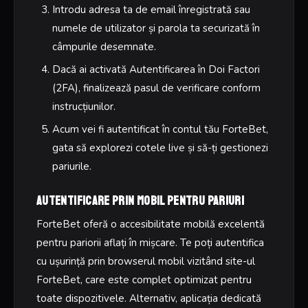
Introdu adresa ta de email înregistrată sau
numele de utilizator și parola ta securizată în
câmpurile desemnate.
Dacă ai activată Autentificarea în Doi Factori
(2FA), finalizează pasul de verificare conform
instrucțiunilor.
Acum vei fi autentificat în contul tău ForteBet,
gata să explorezi cotele live și să-ți gestionezi
pariurile.
Autentificare prin Mobil pentru Pariuri
ForteBet oferă o accesibilitate mobilă excelentă
pentru pariorii aflați în mișcare. Te poți autentifica
cu ușurință prin browserul mobil vizitând site-ul
ForteBet, care este complet optimizat pentru
toate dispozitivele. Alternativ, aplicația dedicată