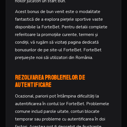
noilor jucători un start bun.
Acest bonus de bun venit este o modalitate
fantastică de a explora piețele sportive vaste
disponibile la ForteBet. Pentru detalii complete
referitoare la promoțiile curente, termeni și
condiții, vă rugăm să vizitați pagina dedicată
bonusurilor de pe site-ul ForteBet. ForteBet
prețuiește noii săi utilizatori din România.
Rezolvarea problemelor de
autentificare
Ocazional, pariorii pot întâmpina dificultăți la
autentificarea în contul lor ForteBet. Problemele
comune includ parole uitate, conturi blocate
temporar sau probleme cu autentificarea în doi
factori. Acestea pot fi deosebit de frustrante