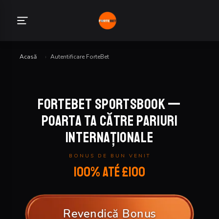
Acasă
›
Autentificare ForteBet
ForteBet Sportsbook —
Poarta ta către pariuri
internaționale
BONUS DE BUN VENIT
100% até £100
Revendică Bonus