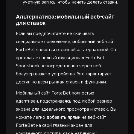
учетную запись, чтобы начать делать ставки.
Альтернатива: мобильный веб-сайт
для ставок
Если вы предпочитаете не скачивать
специальное приложение, мобильный веб-сайт
ForteBet является отличной альтернативой. Он
предлагает полный функционал ForteBet
Sportsbook непосредственно через веб-
браузер вашего устройства. Это гарантирует
доступ ко всем рынкам ставок и функциям.
Мобильный сайт ForteBet полностью
адаптивен, подстраиваясь под любой размер
экрана для идеального просмотра и ставок. Вы
можете легко добавить ярлык на веб-сайт
ForteBet на свой главный экран для
мгновенного доступа, как к нативному