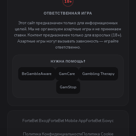
18+
ОТВЕТСТВЕННАЯ ИГРА
Этот сайт предназначен только для информационных
целей. Мы не организуем азартные игры и не принимаем
ставки. Контент предназначен только для взрослых (18+).
Азартные игры могут вызывать зависимость — играйте
ответственно.
НУЖНА ПОМОЩЬ?
BeGambleAware
GamCare
Gambling Therapy
GamStop
ForteBet Вход
ForteBet Mobile App
ForteBet Бонус
Политика Конфиденциальности
Политика Cookie