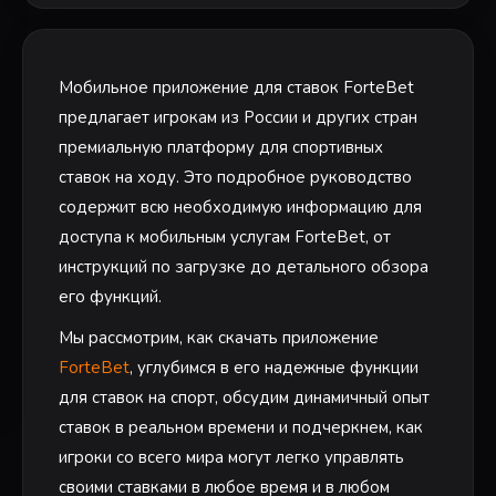
Мобильное приложение для ставок ForteBet
предлагает игрокам из России и других стран
премиальную платформу для спортивных
ставок на ходу. Это подробное руководство
содержит всю необходимую информацию для
доступа к мобильным услугам ForteBet, от
инструкций по загрузке до детального обзора
его функций.
Мы рассмотрим, как скачать приложение
ForteBet
, углубимся в его надежные функции
для ставок на спорт, обсудим динамичный опыт
ставок в реальном времени и подчеркнем, как
игроки со всего мира могут легко управлять
своими ставками в любое время и в любом