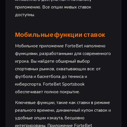
приложению. Все опции живых ставок
доступны.
Мобильные функции ставок
Мобильное приложение ForteBet наполнено
функциями, разработанными для современного
игрока. Вы найдете обширный выбор
спортивных рынков, охватывающих все: от
футбола и баскетбола до тенниса и
киберспорта. ForteBet Sportsbook
обеспечивает полное покрытие.
Ключевые функции, такие как ставки в режиме
реального времени, динамичный купон ставок и
удобные опции кэкаута, бесшовно
интегрированы. Приложение ForteBet