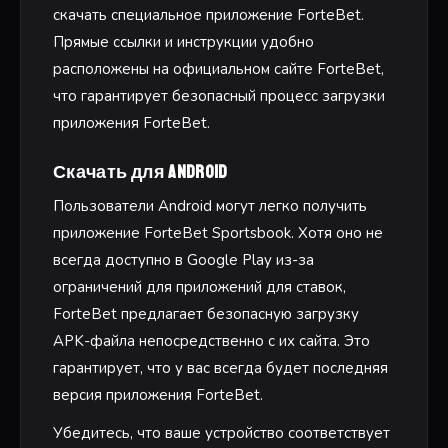
скачать специальное приложение ForteBet.
Прямые ссылки и инструкции удобно
расположены на официальном сайте ForteBet,
что гарантирует безопасный процесс загрузки
приложения ForteBet.
Скачать для Android
Пользователи Android могут легко получить
приложение ForteBet Sportsbook. Хотя оно не
всегда доступно в Google Play из-за
ограничений для приложений для ставок,
ForteBet предлагает безопасную загрузку
APK-файла непосредственно с их сайта. Это
гарантирует, что у вас всегда будет последняя
версия приложения ForteBet.
Убедитесь, что ваше устройство соответствует