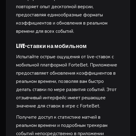
повторяет опыт десктопной версии,
предоставляя единообразные форматы
коэффициентов и обновления в реальном
времени для всех событий.
Live-ставки на мобильном
Испытайте острые ощущения от live-ставок с
мобильной платформой ForteBet. Приложение
предоставляет обновления коэффициентов в
реальном времени, позволяя вам быстро
делать ставки по мере развития событий. Этот
отзывчивый интерфейс имеет решающее
значение для ставок в игре с ForteBet.
Получите доступ к статистике матчей в
реальном времени и подробным трекерам
событий непосредственно в приложении