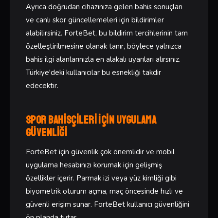
Ayrıca doğrudan cihazınıza gelen bahis sonuçları
ve canlı skor güncellemeleri için bildirimler
alabilirsiniz. ForteBet, bu bildirim tercihlerinin tam
özelleştirilmesine olanak tanır, böylece yalnızca
bahis ilgi alanlarınızla en alakalı uyarıları alırsınız.
Türkiye'deki kullanıcılar bu esnekliği takdir
edecektir.
Spor Bahisçileri İçin Uygulama
Güvenliği
ForteBet için güvenlik çok önemlidir ve mobil
uygulama hesabınızı korumak için gelişmiş
özellikler içerir. Parmak izi veya yüz kimliği gibi
biyometrik oturum açma, maç öncesinde hızlı ve
güvenli erişim sunar. ForteBet kullanıcı güvenliğini
ön planda tutar.