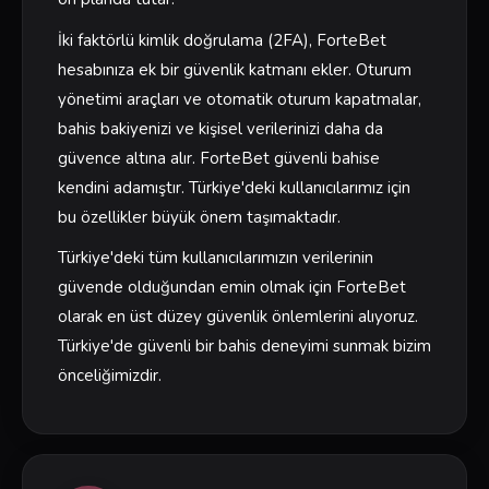
İki faktörlü kimlik doğrulama (2FA), ForteBet
hesabınıza ek bir güvenlik katmanı ekler. Oturum
yönetimi araçları ve otomatik oturum kapatmalar,
bahis bakiyenizi ve kişisel verilerinizi daha da
güvence altına alır. ForteBet güvenli bahise
kendini adamıştır. Türkiye'deki kullanıcılarımız için
bu özellikler büyük önem taşımaktadır.
Türkiye'deki tüm kullanıcılarımızın verilerinin
güvende olduğundan emin olmak için ForteBet
olarak en üst düzey güvenlik önlemlerini alıyoruz.
Türkiye'de güvenli bir bahis deneyimi sunmak bizim
önceliğimizdir.