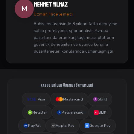
Mehmet Yılmaz
M
Uzman İncelemeci
Bahis endüstrisinde 8 yıldan fazla deneyime
sahip profesyonel spor analisti. Avrupa
pazarlarında oran karşılaştırması, platform
güvenlik denetimleri ve oyuncu koruma
düzenlemeleri konularında uzmanlaşmıştır.
KABUL EDILEN ÖDEME YÖNTEMLERI
Visa
Mastercard
Skrill
S
Neteller
Paysafecard
BLIK
N
P
BL
PayPal
Apple Pay
Google Pay
PP
AP
GP