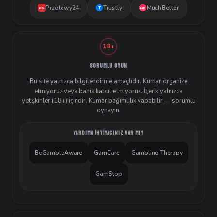
Przelewy24
Trustly
MuchBetter
T
MB
P24
18+
SORUMLU OYUN
Bu site yalnızca bilgilendirme amaçlıdır. Kumar organize
etmiyoruz veya bahis kabul etmiyoruz. İçerik yalnızca
yetişkinler (18+) içindir. Kumar bağımlılık yapabilir — sorumlu
oynayın.
YARDIMA İHTIYACINIZ VAR MI?
BeGambleAware
GamCare
Gambling Therapy
GamStop