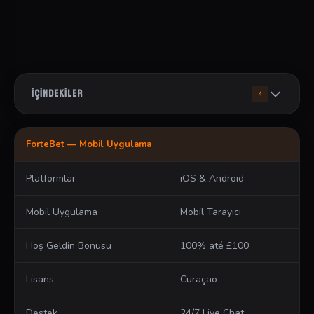
İÇINDEKILER
4
ForteBet — Mobil Uygulama
Platformlar
iOS & Android
Mobil Uygulama
Mobil Tarayıcı
Hoş Geldin Bonusu
100% até £100
Lisans
Curaçao
Destek
24/7 Live Chat