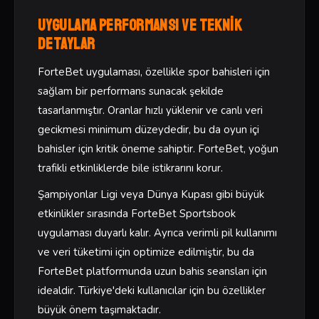
Uygulama Performansı ve Teknik
Detaylar
ForteBet uygulaması, özellikle spor bahisleri için
sağlam bir performans sunacak şekilde
tasarlanmıştır. Oranlar hızlı yüklenir ve canlı veri
gecikmesi minimum düzeydedir, bu da oyun içi
bahisler için kritik öneme sahiptir. ForteBet, yoğun
trafikli etkinliklerde bile istikrarını korur.
Şampiyonlar Ligi veya Dünya Kupası gibi büyük
etkinlikler sırasında ForteBet Sportsbook
uygulaması duyarlı kalır. Ayrıca verimli pil kullanımı
ve veri tüketimi için optimize edilmiştir, bu da
ForteBet platformunda uzun bahis seansları için
idealdir. Türkiye'deki kullanıcılar için bu özellikler
büyük önem taşımaktadır.