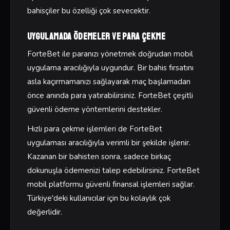
bahisçiler bu özelliği çok sevecektir.
Uygulamada Ödemeler ve Para Çekme
ForteBet ile paranızı yönetmek doğrudan mobil
uygulama aracılığıyla uygundur. Bir bahis fırsatını
asla kaçırmamanızı sağlayarak maç başlamadan
önce anında para yatırabilirsiniz. ForteBet çeşitli
güvenli ödeme yöntemlerini destekler.
Hızlı para çekme işlemleri de ForteBet
uygulaması aracılığıyla verimli bir şekilde işlenir.
Kazanan bir bahisten sonra, sadece birkaç
dokunuşla ödemenizi talep edebilirsiniz. ForteBet
mobil platformu güvenli finansal işlemleri sağlar.
Türkiye'deki kullanıcılar için bu kolaylık çok
değerlidir.