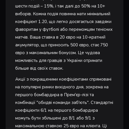
шести подій – 15%, і так далі до 50% на 10+
виборів. Кожна подія повинна мати мінімальний
коефіцієнт 1.20, що легко досягається завдяки
фаворитам у футболі або переможцям тенісних
матчів. Ваша ставка в 20 євро на 10-кратний
акумулятор, що приносить 500 євро, стає 750
євро з максимальним бонусом. Це чудова
можливість для гравців з України отримати
більше від своїх ставок.
Акції з покращеними коефіцієнтами спрямовані
на популярні ринки вихідного дня, зокрема на
першого бомбардира в Прем'єр-лізі та
комбінації "обидві команди заб'ють". Стандартні
коефіцієнти 6/1 на першого бомбардира
можуть бути збільшені до 8/1 або 9/1 з
максимальною ставкою 25 євро на клієнта. Ці