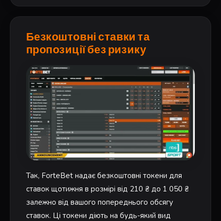
Безкоштовні ставки та
пропозиції без ризику
Так, ForteBet надає безкоштовні токени для
ставок щотижня в розмірі від 210 ₴ до 1 050 ₴
залежно від вашого попереднього обсягу
ставок. Ці токени діють на будь-який вид