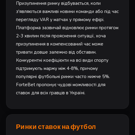
Призупинення ринку відбувається, коли
з'являються важливі новини команди або під час
перегляду VAR у матчах у прямому ефірі.
Платформа зазвичай відновлює ринки протягом
2-3 хвилин після прояснення ситуації, хоча
призупинення в компенсований час може
тривати довше залежно від обставин.
Конкурентні коефіцієнти на всі види спорту
підтримують маржу між 4-8%, причому
популярні футбольні ринки часто нижче 5%.
ForteBet пропонує чудові можливості для
ставок для всіх гравців в Україні.
Ринки ставок на футбол