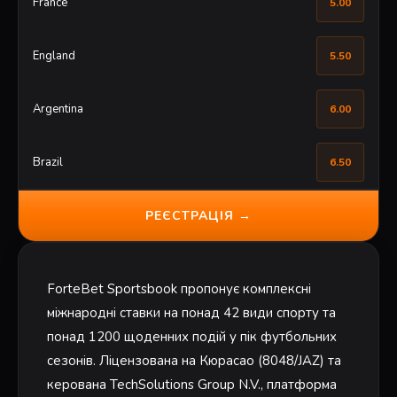
France
5.00
England
5.50
Argentina
6.00
Brazil
6.50
РЕЄСТРАЦІЯ →
ForteBet Sportsbook пропонує комплексні
міжнародні ставки на понад 42 види спорту та
понад 1200 щоденних подій у пік футбольних
сезонів. Ліцензована на Кюрасао (8048/JAZ) та
керована TechSolutions Group N.V., платформа