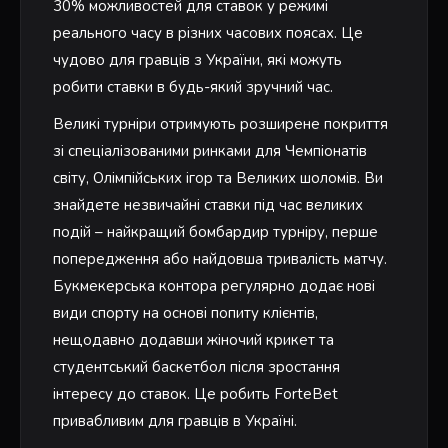
30% можливостей для ставок у режимі
реального часу в різних часових поясах. Це
чудово для гравців з України, які можуть
робити ставки в будь-який зручний час.
Великі турніри отримують розширене покриття
зі спеціалізованими ринками для Чемпіонатів
світу, Олімпійських ігор та Великих шоломів. Ви
знайдете незвичайні ставки під час великих
подій – найкращий бомбардир турніру, перше
попередження або найдовша тривалість матчу.
Букмекерська контора регулярно додає нові
види спорту на основі попиту клієнтів,
нещодавно додавши жіночий крикет та
студентський баскетбол після зростання
інтересу до ставок. Це робить ForteBet
привабливим для гравців в Україні.