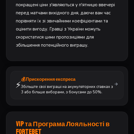
покращені ціни з'являються у п'ятницю ввечері
перед матчами вихідного дня, даючи вам час
порівняти їх зі звичайними коефіцієнтами та
оцінити вигоду. Гравці з України можуть
скористатися цими пропозиціями для
збільшення потенційного виграшу.
💰 Прискорення експреса
⚡
Збільште свої виграші на акумуляторних ставках з
3 або більше виборами, з бонусами до 50%.
VIP та Програма Лояльності в
ForteBet