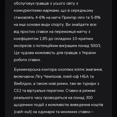
обслуговує гравців з усього світу з
конкурентними маржами, що в середньому
становлять 4-6% на матчі Прем'єр-ліги та 5-8%
на інші основні види спорту. Ви знайдете все:
від простих ставок на переможця матчу з
коефіцієнтом 1.85 до складних 10-кратних
експресів з потенційним виграшем понад 500/1.
Це чудова можливість для гравців з України
робити ставки.
Букмекерська контора охоплює елітні змагання,
включаючи Лігу Чемпіонів, плей-оф НБА та
Вімблдон, а також нові ринки, такі як турніри з
CS2 та віртуальні перегони. Ставки в режимі
реального часу проводяться на понад 300
щоденних подій з можливістю виведення коштів
(cash-out) на одинарні та множинні ставки –