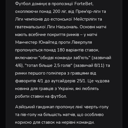
Футбол домінує в пропозиції ForteBet,
охоплюючи понад 200 ліг, від Прем'єр-ліги та
Ліги чемпіонів до естонської Мейстріліги та
гватемальської Ліги Насьональ. Основні матчі
мають всебічне покриття ринків – у матчі
Манчестер Юнайтед проти Ліверпуля
пропонується понад 180 варіантів ставок,
включаючи "обидві команди заб'ють" (зазвичай
4/6), "тотал більше 2,5 голів" (зазвичай 8/11) та
ринки першого голкіпера з гравцями від
фаворитів 4/1 до аутсайдерів 25/1. Це чудова
новина для гравців з України, які люблять
робити ставки на футбол.
Азійський гандикап пропонує лінії чверть-голу
та пів-голу на більшість матчів, що особливо
корисно для ставок на нерівні команди.