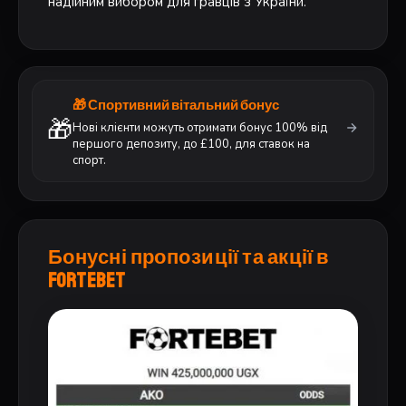
надійним вибором для гравців з України.
🎁 Спортивний вітальний бонус
🎁
Нові клієнти можуть отримати бонус 100% від
першого депозиту, до £100, для ставок на
спорт.
Бонусні пропозиції та акції в
ForteBet