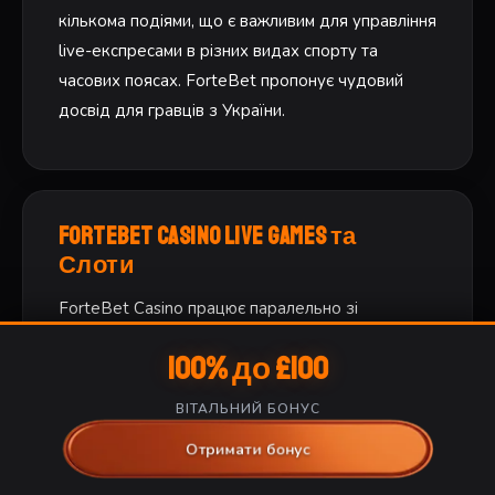
кількома подіями, що є важливим для управління
live-експресами в різних видах спорту та
часових поясах. ForteBet пропонує чудовий
досвід для гравців з України.
ForteBet Casino Live Games та
Слоти
ForteBet Casino працює паралельно зі
спортивним букмекером, пропонуючи понад
100% до £100
2000 ігрових автоматів від NetEnt, Microgaming,
Pragmatic Play та Evolution Gaming. Популярні
ВІТАЛЬНИЙ БОНУС
ігри, як-от Starburst, мають RTP 96,1% із
Отримати бонус
середньою волатильністю, тоді як Book of Dead
пропонує вищу дисперсію з RTP 96,21% та