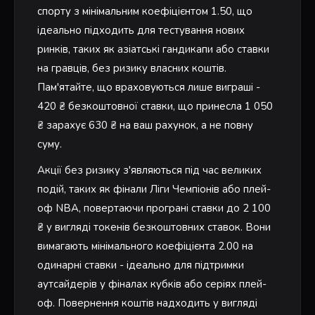
спорту з мінімальним коефіцієнтом 1.50, що
ідеально підходить для тестування нових
ринків, таких як азіатські гандикапи або ставки
на гравців, без ризику власних коштів.
Пам'ятайте, що враховуються лише виграші -
420 ₴ безкоштовної ставки, що принесла 1 050
₴ зарахує 630 ₴ на ваш рахунок, а не повну
суму.
Акції без ризику з'являються під час великих
подій, таких як фінали Ліги Чемпіонів або плей-
оф NBA, повертаючи програні ставки до 2 100
₴ у вигляді токенів безкоштовних ставок. Вони
вимагають мінімального коефіцієнта 2.00 на
одинарні ставки - ідеально для підтримки
аутсайдерів у фіналах кубків або серіях плей-
оф. Повернення коштів надходить у вигляді