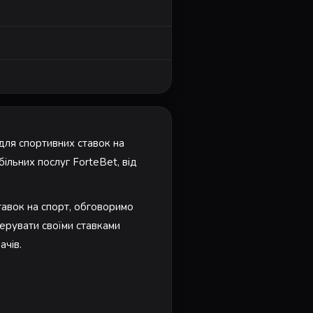
для спортивних ставок на
ільних послуг ForteBet, від
ставок на спорт, обговоримо
керувати своїми ставками
ачів.