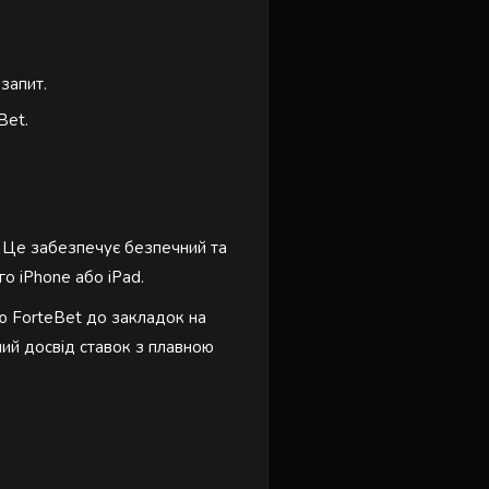
запит.
Bet.
. Це забезпечує безпечний та
о iPhone або iPad.
ю ForteBet до закладок на
ний досвід ставок з плавною