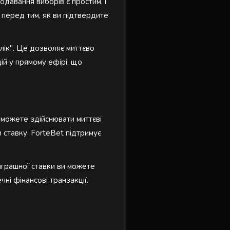
давання виборів є простим, і
 перед тим, як ви підтвердите
лік". Це дозволяє миттєво
ій у прямому ефірі, що
можете здійснювати миттєві
 ставку. ForteBet підтримує
грашної ставки ви можете
і фінансові транзакції.