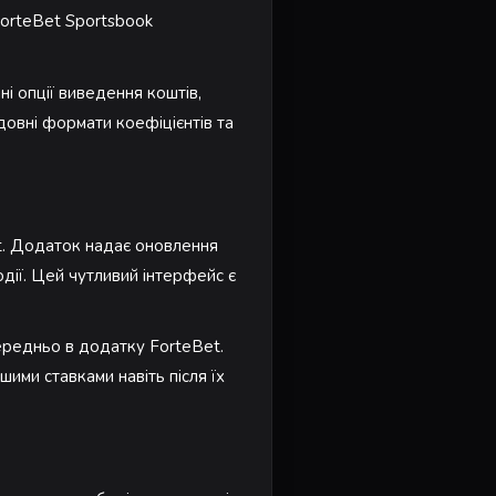
ForteBet Sportsbook
ні опції виведення коштів,
довні формати коефіцієнтів та
t. Додаток надає оновлення
дії. Цей чутливий інтерфейс є
ередньо в додатку ForteBet.
ими ставками навіть після їх