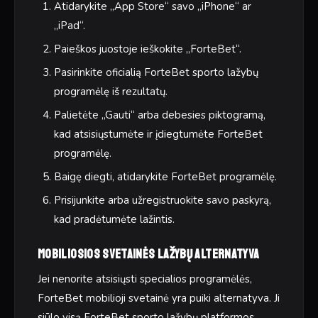
Atidarykite „App Store“ savo „iPhone“ ar
„iPad“.
Paieškos juostoje ieškokite „ForteBet“.
Pasirinkite oficialią ForteBet sporto lažybų
programėlę iš rezultatų.
Palietėte „Gauti“ arba debesies piktogramą,
kad atsisiųstumėte ir įdiegtumėte ForteBet
programėlę.
Baigę diegti, atidarykite ForteBet programėlę.
Prisijunkite arba užregistruokite savo paskyrą,
kad pradėtumėte lažintis.
Mobiliosios svetainės lažybų alternatyva
Jei nenorite atsisiųsti specialios programėlės,
ForteBet mobilioji svetainė yra puiki alternatyva. Ji
siūlo visą ForteBet sporto lažybų platformos