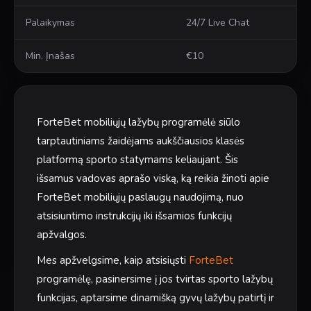
Palaikymas
24/7 Live Chat
Min. Įnašas
€10
ForteBet mobiliųjų lažybų programėlė siūlo
tarptautiniams žaidėjams aukščiausios klasės
platformą sporto statymams keliaujant. Šis
išsamus vadovas aprašo viską, ką reikia žinoti apie
ForteBet mobiliųjų paslaugų naudojimą, nuo
atsisiuntimo instrukcijų iki išsamios funkcijų
apžvalgos.
Mes apžvelgsime, kaip atsisiųsti
ForteBet
programėlę, pasinersime į jos tvirtas sporto lažybų
funkcijas, aptarsime dinamišką gyvų lažybų patirtį ir