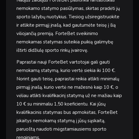
Naujus žaidėjus ForteBet pasitinka fantastiškas
nemokamo statymo pasiūlymas, skirtas pradėti jų
sporto lažybų nuotykius. Tiesiog užsiregistruokite
ir atlikite pirmąjį įnašą, kad gautumėte teisę į šią
viliojančią premiją. ForteBet sveikinimo
nemokamas statymas suteikia puikią galimybę
ištirti didžiulę sporto rinkų įvairovę.
Paprastai nauji ForteBet vartotojai gali gauti
nemokamą statymą, kurio vertė siekia iki 100 €.
Norint gauti teisę, paprastai reikia atlikti minimalų
pirmąjį įnašą, kurio vertė ne mažesnė kaip 10 €, o
vėliau atlikti kvalifikacinį statymą už ne mažiau kaip
10 € su minimaliu 1,50 koeficientu. Kai jūsų
kvalifikacinis statymas bus apmokėtas, ForteBet
įskaitys nemokamą statymą į jūsų sąskaitą,
paruoštą naudoti mėgstamiausiems sporto
renginiams.