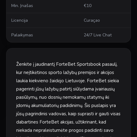
Min. Įnašas
€10
Licencija
Curaçao
Palaikymas
24/7 Live Chat
Ženkite į jaudinantį ForteBet Sportsbook pasaulį,
kur neįtikėtinos sporto lažybų premijos ir akcijos
laukia kiekvieno žaidėjo Lietuvoje. ForteBet siekia
pagerinti jūsų lažybų patirtį siūlydama įvairiausių
pasiūlymų, nuo dosnių nemokamų statymų iki
įdomių akumuliatorių padidinimų. Šis puslapis yra
jūsų pagrindinis vadovas, kaip suprasti ir gauti visas
dabartines ForteBet akcijas, užtikrinant, kad
niekada nepraleistumėte progos padidinti savo