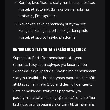
Kai jūsų kvalifikacinis statymas bus apmokėtas,
ForteBet automatiškai įskaitys nemokamą
statymą į jūsų sąskaitą.
Naudokite savo nemokamą statymą bet
kurioje tinkamoje sporto rinkoje, kurią siūlo
ForteBet sporto lažybų platforma.
Nemokamo statymo taisyklės ir sąlygos
Suprasti su ForteBet nemokamu statymu
susijusias taisykles ir sąlygas yra labai svarbu
sklandžiai lažybų patirčiai. Sveikinimo nemokamam
statymui kvalifikacinis statymas paprastai turi būti
atliktas su minimaliu 1,50 ar didesniu koeficientu.
Pats nemokamas statymas paprastai yra
pasiūlymas „statymas negrąžinamas“, o tai reiškia,
kad į jūsų grynąjį balansą įskaitomi tik laimėjimai iš