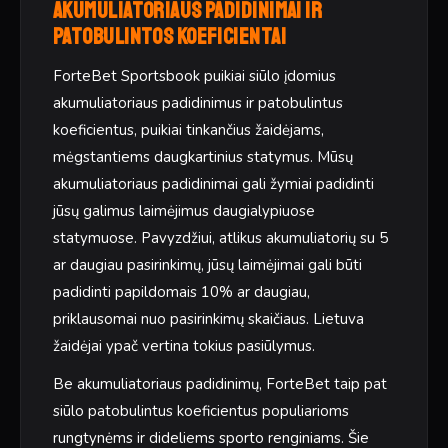
Akumuliatoriaus padidinimai ir
patobulintos koeficientai
ForteBet Sportsbook puikiai siūlo įdomius
akumuliatoriaus padidinimus ir patobulintus
koeficientus, puikiai tinkančius žaidėjams,
mėgstantiems daugkartinius statymus. Mūsų
akumuliatoriaus padidinimai gali žymiai padidinti
jūsų galimus laimėjimus daugialypiuose
statymuose. Pavyzdžiui, atlikus akumuliatorių su 5
ar daugiau pasirinkimų, jūsų laimėjimai gali būti
padidinti papildomais 10% ar daugiau,
priklausomai nuo pasirinkimų skaičiaus. Lietuva
žaidėjai ypač vertina tokius pasiūlymus.
Be akumuliatoriaus padidinimų, ForteBet taip pat
siūlo patobulintus koeficientus populiarioms
rungtynėms ir dideliems sporto renginiams. Šie