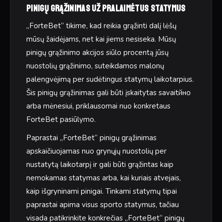
Pinigų grąžinimas už pralaimėtus statymus
„ForteBet“ tikime, kad reikia grąžinti dalį lėšų
mūsų žaidėjams, net kai jiems nesiseka. Mūsų
pinigų grąžinimo akcijos siūlo procentą jūsų
nuostolių grąžinimo, suteikdamos malonų
palengvėjimą per sudėtingus statymų laikotarpius.
Šis pinigų grąžinimas gali būti įskaitytas savaitйно
arba mėnesiui, priklausomai nuo konkretaus
ForteBet pasiūlymo.
Paprastai „ForteBet“ pinigų grąžinimas
apskaičiuojamas nuo grynųjų nuostolių per
nustatytą laikotarpį ir gali būti grąžintas kaip
nemokamas statymas arba, kai kuriais atvejais,
kaip išgryninami pinigai. Tinkami statymų tipai
paprastai apima visus sporto statymus, tačiau
visada patikrinkite konkrečias „ForteBet“ pinigų