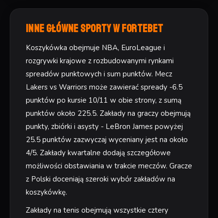
Inne Główne Sporty w ForteBet
Koszykówka obejmuje NBA, EuroLeague i
rozgrywki krajowe z rozbudowanymi rynkami
spreadów punktowych i sum punktów. Mecz
Lakers vs Warriors może zawierać spready -6.5
punktów po kursie 10/11 w obie strony, z sumą
punktów około 225.5. Zakłady na graczy obejmują
punkty, zbiórki i asysty - LeBron James powyżej
25.5 punktów zazwyczaj wyceniany jest na około
4/5. Zakłady kwartalne dodają szczegółowe
możliwości obstawiania w trakcie meczów. Gracze
z Polski doceniają szeroki wybór zakładów na
koszykówkę.
Zakłady na tenis obejmują wszystkie cztery