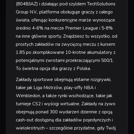
(8048/JAZ) i działając pod szyldem TechSolutions
Group N.V., platforma obsługuje graczy z całego
świata, oferując konkurencyjne marże wynoszące
średnio 4-6% na mecze Premier League i 5-8%
na inne główne sporty. Znajdziesz tu wszystko, od
prostych zakładów na zwycięzcę meczu z kursem
1.85 po skomplikowane 10-krotne akumulatory z
potencjalnymi zwrotami przekraczającymi 500/1.
To świetna opcja dla graczy z Polska.
Zakłady sportowe obejmują elitarne rozgrywki,
takie jak Liga Mistrzów, play-offy NBA i
Wimbledon, a także rynki wschodzące, takie jak
turnieje CS2 i wyścigi wirtualne. Zakłady na żywo
obejmują ponad 300 wydarzeń dziennie z opcją
cash-out dostępną dla zakładów pojedynczych i
wielokrotnych – szczególnie przydatne, gdy Twój