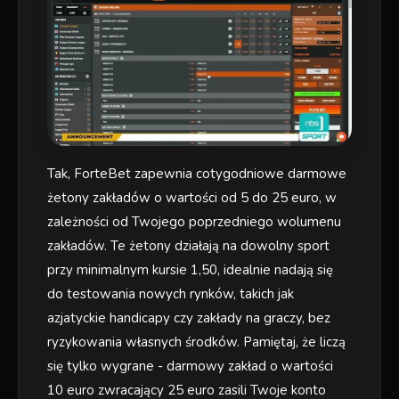
Tak, ForteBet zapewnia cotygodniowe darmowe
żetony zakładów o wartości od 5 do 25 euro, w
zależności od Twojego poprzedniego wolumenu
zakładów. Te żetony działają na dowolny sport
przy minimalnym kursie 1,50, idealnie nadają się
do testowania nowych rynków, takich jak
azjatyckie handicapy czy zakłady na graczy, bez
ryzykowania własnych środków. Pamiętaj, że liczą
się tylko wygrane - darmowy zakład o wartości
10 euro zwracający 25 euro zasili Twoje konto