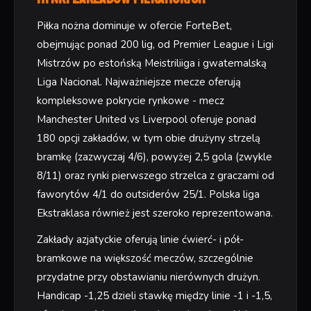
Piłka nożna dominuje w ofercie ForteBet,
obejmując ponad 200 lig, od Premier League i Ligi
Mistrzów po estońską Meistriliiga i gwatemalską
Liga Nacional. Najważniejsze mecze oferują
kompleksowe pokrycie rynkowe - mecz
Manchester United vs Liverpool oferuje ponad
180 opcji zakładów, w tym obie drużyny strzelą
bramkę (zazwyczaj 4/6), powyżej 2,5 gola (zwykle
8/11) oraz rynki pierwszego strzelca z graczami od
faworytów 4/1 do outsiderów 25/1. Polska liga
Ekstraklasa również jest szeroko reprezentowana.
Zakłady azjatyckie oferują linie ćwierć- i pół-
bramkowe na większość meczów, szczególnie
przydatne przy obstawianiu nierównych drużyn.
Handicap -1,25 dzieli stawkę między linie -1 i -1,5,