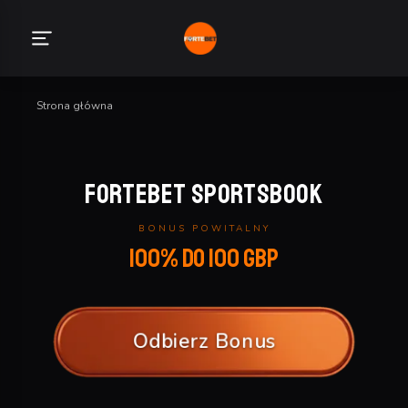
Strona główna
ForteBet Sportsbook
BONUS POWITALNY
100% do 100 GBP
Odbierz Bonus