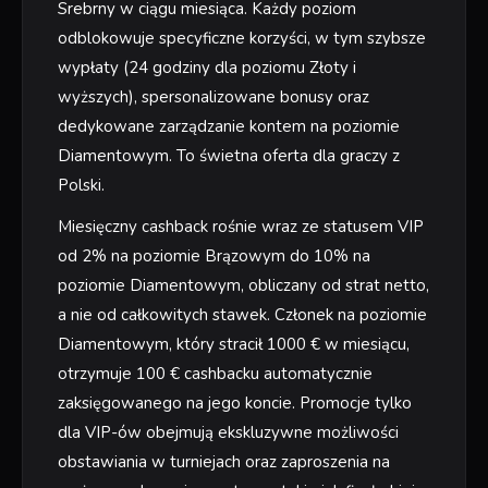
Srebrny w ciągu miesiąca. Każdy poziom
odblokowuje specyficzne korzyści, w tym szybsze
wypłaty (24 godziny dla poziomu Złoty i
wyższych), spersonalizowane bonusy oraz
dedykowane zarządzanie kontem na poziomie
Diamentowym. To świetna oferta dla graczy z
Polski.
Miesięczny cashback rośnie wraz ze statusem VIP
od 2% na poziomie Brązowym do 10% na
poziomie Diamentowym, obliczany od strat netto,
a nie od całkowitych stawek. Członek na poziomie
Diamentowym, który stracił 1000 € w miesiącu,
otrzymuje 100 € cashbacku automatycznie
zaksięgowanego na jego koncie. Promocje tylko
dla VIP-ów obejmują ekskluzywne możliwości
obstawiania w turniejach oraz zaproszenia na