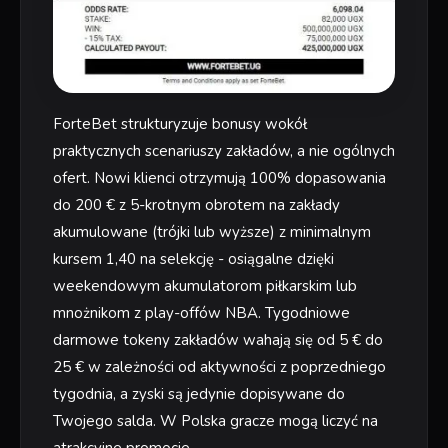
ForteBet strukturyzuje bonusy wokół
praktycznych scenariuszy zakładów, a nie ogólnych
ofert. Nowi klienci otrzymują 100% dopasowania
do 200 € z 5-krotnym obrotem na zakłady
akumulowane (trójki lub wyższe) z minimalnym
kursem 1,40 na selekcję - osiągalne dzięki
weekendowym akumulatorom piłkarskim lub
mnożnikom z play-offów NBA. Tygodniowe
darmowe tokeny zakładów wahają się od 5 € do
25 € w zależności od aktywności z poprzedniego
tygodnia, a zyski są jedynie dopisywane do
Twojego salda. W Polska gracze mogą liczyć na
atrakcyjne promocje.