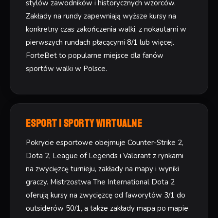
stylów zawodników i historycznych wzorców.
Zakłady na rundy zapewniają wyższe kursy na
konkretny czas zakończenia walki, z nokautami w
pierwszych rundach płacącymi 8/1 lub więcej.
ForteBet to popularne miejsce dla fanów
sportów walki w Polsce.
Esport i Sporty Wirtualne
Pokrycie esportowe obejmuje Counter-Strike 2,
Dota 2, League of Legends i Valorant z rynkami
na zwycięzcę turnieju, zakłady na mapy i wyniki
graczy. Mistrzostwa The International Dota 2
oferują kursy na zwycięzcę od faworytów 3/1 do
outsiderów 50/1, a także zakłady mapa po mapie