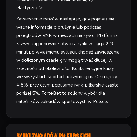
elastyczność.
Zawieszenie rynków następuje, gdy pojawią się
ważne informacje o drużynie lub podczas
przeglądów VAR w meczach na żywo. Platforma
zazwyczaj ponownie otwiera rynki w ciągu 2-3
minut po wyjaśnieniu sytuacji, chociaż zawieszenia
w doliczonym czasie gry mogą trwać dłużej, w
zależności od okoliczności. Konkurencyjne kursy
we wszystkich sportach utrzymują marże między
4-8%, przy czym popularne rynki piłkarskie często
poniżej 5%. ForteBet to solidny wybór dla
miłośników zakładów sportowych w Polsce.
Rynki Zakładów Piłkarskich