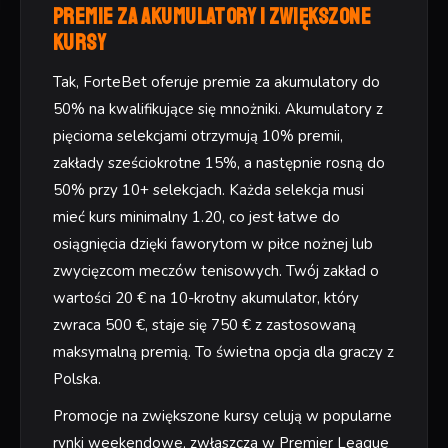
Premie za Akumulatory i Zwiększone
Kursy
Tak, ForteBet oferuje premie za akumulatory do
50% na kwalifikujące się mnożniki. Akumulatory z
pięcioma selekcjami otrzymują 10% premii,
zakłady sześciokrotne 15%, a następnie rosną do
50% przy 10+ selekcjach. Każda selekcja musi
mieć kurs minimalny 1.20, co jest łatwe do
osiągnięcia dzięki faworytom w piłce nożnej lub
zwycięzcom meczów tenisowych. Twój zakład o
wartości 20 € na 10-krotny akumulator, który
zwraca 500 €, staje się 750 € z zastosowaną
maksymalną premią. To świetna opcja dla graczy z
Polska.
Promocje na zwiększone kursy celują w popularne
rynki weekendowe, zwłaszcza w Premier League