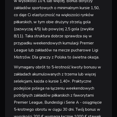
w wysokości 10 € lub więcej. Bonus dotyczy
Szybkie i bezpieczne przetwarzanie płatności
zakładów sportowych o minimalnym kursie 1,50,
całodobowa obsługa klienta przez wiele kanałów
co daje Ci elastyczność na większości rynków
piłkarskich, w tym obie drużyny strzelą gola
(zazwyczaj 4/5) lub powyżej 2,5 gola (zwykle
WADY
8/11). Taka struktura dobrze sprawdza się w
Ograniczone opcje transmisji na żywo
przypadku weekendowych kumulacji Premier
Niektóre niszowe sporty mogą mieć mniej rynków
League lub zakładów na mecze pucharowe Ligi
Limity wypłat mogą być wyższe dla graczy z wysokimi
Mistrzów. Dla graczy z Polska to świetna okazja.
stawkami
Wymagany obrót to 5-krotność kwoty bonusu w
zakładach akumulowanych z trzema lub więcej
selekcjami, każda o kursie 1,40+. Praktyczne
podejście polega na łączeniu weekendowych
potrójnych zakładów piłkarskich z faworytami
Premier League, Bundesligi i Serie A - osiągnięcie
5-krotnego obrotu w ciągu 30 dni. Twój bonus w
wysokości 200 € wymaga łącznie 1000 € stawek