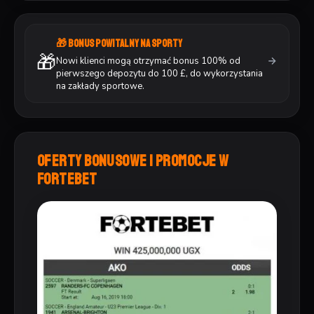
🎁 Bonus powitalny na sporty
🎁
Nowi klienci mogą otrzymać bonus 100% od
pierwszego depozytu do 100 £, do wykorzystania
na zakłady sportowe.
Oferty Bonusowe i Promocje w
ForteBet