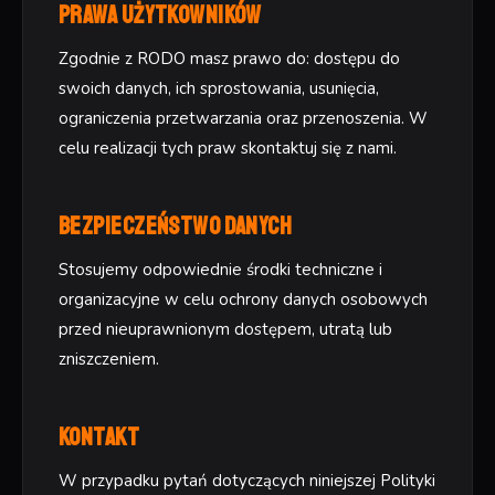
Prawa użytkowników
Zgodnie z RODO masz prawo do: dostępu do
swoich danych, ich sprostowania, usunięcia,
ograniczenia przetwarzania oraz przenoszenia. W
celu realizacji tych praw skontaktuj się z nami.
Bezpieczeństwo danych
Stosujemy odpowiednie środki techniczne i
organizacyjne w celu ochrony danych osobowych
przed nieuprawnionym dostępem, utratą lub
zniszczeniem.
Kontakt
W przypadku pytań dotyczących niniejszej Polityki