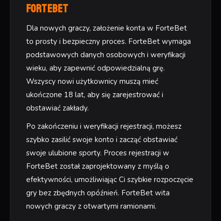
ForteBet
Dla nowych graczy, założenie konta w ForteBet
to prosty i bezpieczny proces. ForteBet wymaga
podstawowych danych osobowych i weryfikacji
wieku, aby zapewnić odpowiedzialną grę.
Wszyscy nowi użytkownicy muszą mieć
ukończone 18 lat, aby się zarejestrować i
obstawiać zakłady.
Po zakończeniu i weryfikacji rejestracji, możesz
szybko zasilić swoje konto i zacząć obstawiać
swoje ulubione sporty. Proces rejestracji w
ForteBet został zaprojektowany z myślą o
efektywności, umożliwiając Ci szybkie rozpoczęcie
gry bez zbędnych opóźnień. ForteBet wita
nowych graczy z otwartymi ramionami.