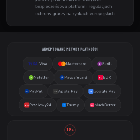
bezpieczeństwa platform i regulacjach
ochrony graczy na rynkach europejskich.
AKCEPTOWANE METODY PŁATNOŚCI
Visa
Mastercard
Skrill
S
Neteller
Paysafecard
BLIK
N
P
BL
PayPal
Apple Pay
Google Pay
PP
AP
GP
Przelewy24
Trustly
MuchBetter
T
MB
P24
18+