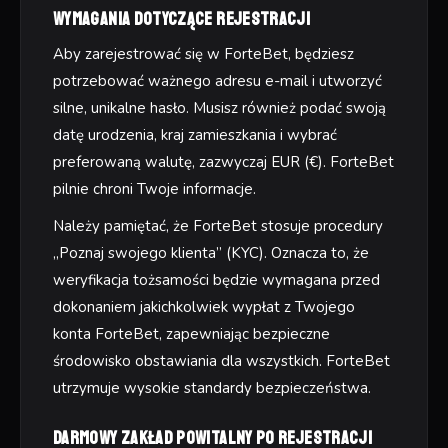
Wymagania dotyczące rejestracji
Aby zarejestrować się w ForteBet, będziesz
potrzebować ważnego adresu e-mail i utworzyć
silne, unikalne hasło. Musisz również podać swoją
datę urodzenia, kraj zamieszkania i wybrać
preferowaną walutę, zazwyczaj EUR (€). ForteBet
pilnie chroni Twoje informacje.
Należy pamiętać, że ForteBet stosuje procedury
„Poznaj swojego klienta” (KYC). Oznacza to, że
weryfikacja tożsamości będzie wymagana przed
dokonaniem jakichkolwiek wypłat z Twojego
konta ForteBet, zapewniając bezpieczne
środowisko obstawiania dla wszystkich. ForteBet
utrzymuje wysokie standardy bezpieczeństwa.
Darmowy zakład powitalny po rejestracji