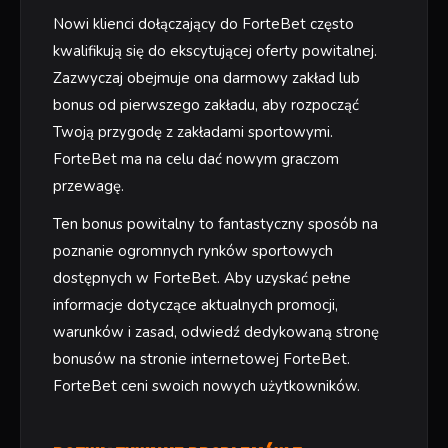
Nowi klienci dołączający do ForteBet często
kwalifikują się do ekscytującej oferty powitalnej.
Zazwyczaj obejmuje ona darmowy zakład lub
bonus od pierwszego zakładu, aby rozpocząć
Twoją przygodę z zakładami sportowymi.
ForteBet ma na celu dać nowym graczom
przewagę.
Ten bonus powitalny to fantastyczny sposób na
poznanie ogromnych rynków sportowych
dostępnych w ForteBet. Aby uzyskać pełne
informacje dotyczące aktualnych promocji,
warunków i zasad, odwiedź dedykowaną stronę
bonusów na stronie internetowej ForteBet.
ForteBet ceni swoich nowych użytkowników.