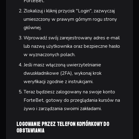
ForteBet.
Zlokalizuj i kliknij przycisk "Login", zazwyczaj
umieszczony w prawym górnym rogu strony
głównej.
Wprowadź swój zarejestrowany adres e-mail
lub nazwę użytkownika oraz bezpieczne hasło
w wyznaczonych polach.
Jeśli masz włączoną uwierzytelnianie
dwuskładnikowe (2FA), wykonaj krok
weryfikacji zgodnie z instrukcjami.
Teraz będziesz zalogowany na swoje konto
ForteBet, gotowy do przeglądania kursów na
żywo i zarządzania swoimi zakładami.
Logowanie przez telefon komórkowy do
obstawiania