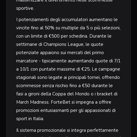
sportive.
I potenziamenti degli accumulatori aumentano le
vincite fino al 50% su multiple da 5 o più selezioni,
con un limite di €500 per schedina. Durante le
settimane di Champions League, le quote
potenziate appaiono sui mercati del primo
marcatore - tipicamente aumentando quote di 7/1
a 10/1 con puntate massime di €25. Le campagne
stagionali sono legate ai principali tornei, offrendo
scommesse senza rischio fino a €50 durante le
fasi a gironi della Coppa del Mondo o i bracket di
March Madness. ForteBet si impegna a offrire
promozioni entusiasmanti per gli appassionati di
sport in Italia.
Il sistema promozionale si integra perfettamente