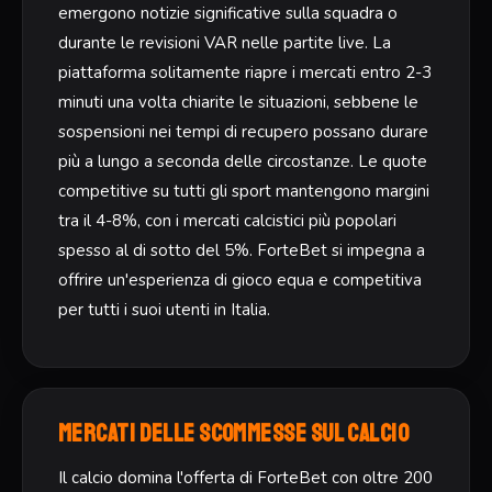
emergono notizie significative sulla squadra o
durante le revisioni VAR nelle partite live. La
piattaforma solitamente riapre i mercati entro 2-3
minuti una volta chiarite le situazioni, sebbene le
sospensioni nei tempi di recupero possano durare
più a lungo a seconda delle circostanze. Le quote
competitive su tutti gli sport mantengono margini
tra il 4-8%, con i mercati calcistici più popolari
spesso al di sotto del 5%. ForteBet si impegna a
offrire un'esperienza di gioco equa e competitiva
per tutti i suoi utenti in Italia.
Mercati delle Scommesse sul Calcio
Il calcio domina l'offerta di ForteBet con oltre 200