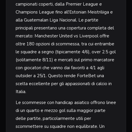
campionati coperti, dalla Premier League e
Champions League fino all'Estonian Meistriliiga e
alla Guatemalan Liga Nacional. Le partite
principali presentano una copertura completa del
mercato: Manchester United vs Liverpool offre
oltre 180 opzioni di scommessa, tra cui entrambe
le squadre a segno (tipicamente 4/6), over 2.5 gol
(solitamente 8/11) e mercati sul primo marcatore
con giocatori che vanno dai favoriti a 4/1 agli
outsider a 25/1. Questo rende ForteBet una
scelta eccellente per gli appassionati di calcio in
Italia.
Le scommesse con handicap asiatico offrono linee
di un quarto e mezzo gol sulla maggior parte
delle partite, particolarmente utili per
scommettere su squadre non equilibrate. Un