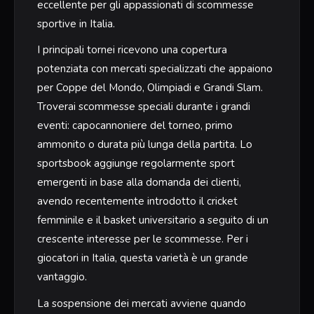
eccellente per gli appassionati di scommesse
sportive in Italia.
I principali tornei ricevono una copertura
potenziata con mercati specializzati che appaiono
per Coppe del Mondo, Olimpiadi e Grandi Slam.
Troverai scommesse speciali durante i grandi
eventi: capocannoniere del torneo, primo
ammonito o durata più lunga della partita. Lo
sportsbook aggiunge regolarmente sport
emergenti in base alla domanda dei clienti,
avendo recentemente introdotto il cricket
femminile e il basket universitario a seguito di un
crescente interesse per le scommesse. Per i
giocatori in Italia, questa varietà è un grande
vantaggio.
La sospensione dei mercati avviene quando