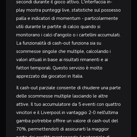
secondi durante il gioco attivo. L'interfaccia in-
play mostra punteggi live, statistiche sul possesso
palla e indicatori di momentum - particolarmente
utili durante le partite di calcio quando si
monitorano i calci d'angolo o i cartellini accumulati.
La funzionalità di cash-out funziona sia su
scommesse singole che multiple, calcolando i
valori attuali in base ai risultati rimanenti e ai
fattori temporali. Questo servizio è molto
apprezzato dai giocatori in Italia.
Il cash-out parziale consente di chiudere una parte
delle scommesse multiple lasciando le altre
attive. Il tuo accumulatore da 5 eventi con quattro
vincitori e il Liverpool in vantaggio 2-0 nell'ultima
gamba potrebbe offrire un valore di cash-out del
70%, permettendoti di assicurarti la maggior