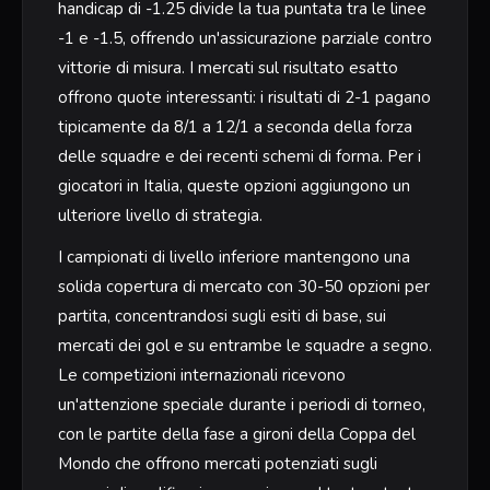
handicap di -1.25 divide la tua puntata tra le linee
-1 e -1.5, offrendo un'assicurazione parziale contro
vittorie di misura. I mercati sul risultato esatto
offrono quote interessanti: i risultati di 2-1 pagano
tipicamente da 8/1 a 12/1 a seconda della forza
delle squadre e dei recenti schemi di forma. Per i
giocatori in Italia, queste opzioni aggiungono un
ulteriore livello di strategia.
I campionati di livello inferiore mantengono una
solida copertura di mercato con 30-50 opzioni per
partita, concentrandosi sugli esiti di base, sui
mercati dei gol e su entrambe le squadre a segno.
Le competizioni internazionali ricevono
un'attenzione speciale durante i periodi di torneo,
con le partite della fase a gironi della Coppa del
Mondo che offrono mercati potenziati sugli