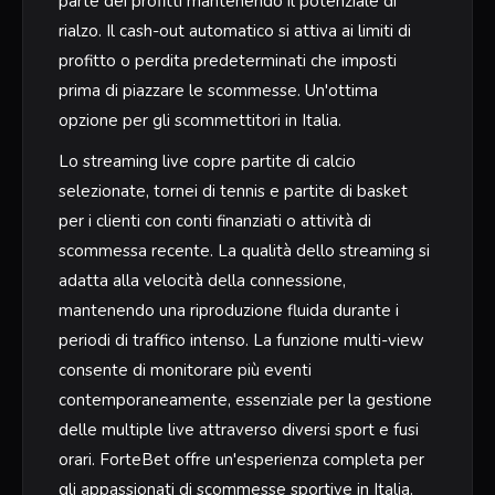
parte dei profitti mantenendo il potenziale di
rialzo. Il cash-out automatico si attiva ai limiti di
profitto o perdita predeterminati che imposti
prima di piazzare le scommesse. Un'ottima
opzione per gli scommettitori in Italia.
Lo streaming live copre partite di calcio
selezionate, tornei di tennis e partite di basket
per i clienti con conti finanziati o attività di
scommessa recente. La qualità dello streaming si
adatta alla velocità della connessione,
mantenendo una riproduzione fluida durante i
periodi di traffico intenso. La funzione multi-view
consente di monitorare più eventi
contemporaneamente, essenziale per la gestione
delle multiple live attraverso diversi sport e fusi
orari. ForteBet offre un'esperienza completa per
gli appassionati di scommesse sportive in Italia.