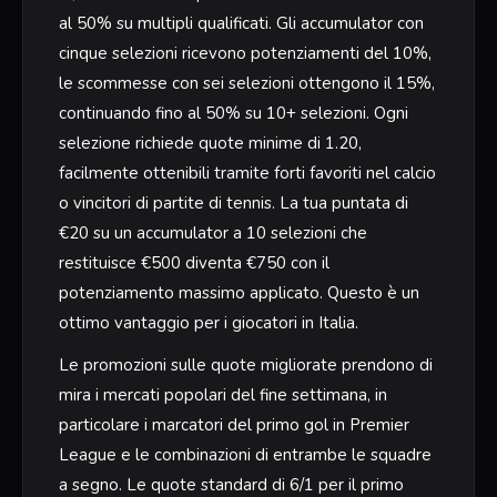
al 50% su multipli qualificati. Gli accumulator con
cinque selezioni ricevono potenziamenti del 10%,
le scommesse con sei selezioni ottengono il 15%,
continuando fino al 50% su 10+ selezioni. Ogni
selezione richiede quote minime di 1.20,
facilmente ottenibili tramite forti favoriti nel calcio
o vincitori di partite di tennis. La tua puntata di
€20 su un accumulator a 10 selezioni che
restituisce €500 diventa €750 con il
potenziamento massimo applicato. Questo è un
ottimo vantaggio per i giocatori in Italia.
Le promozioni sulle quote migliorate prendono di
mira i mercati popolari del fine settimana, in
particolare i marcatori del primo gol in Premier
League e le combinazioni di entrambe le squadre
a segno. Le quote standard di 6/1 per il primo