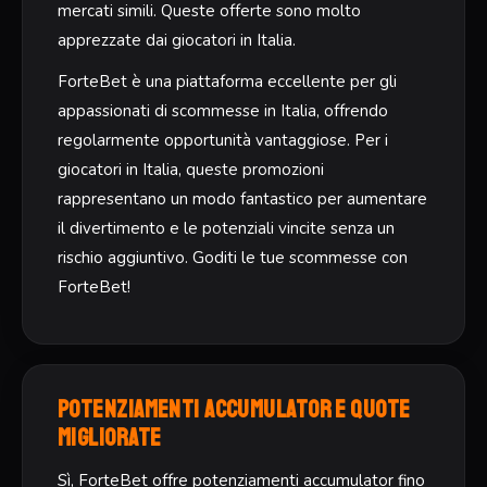
mercati simili. Queste offerte sono molto
apprezzate dai giocatori in Italia.
ForteBet è una piattaforma eccellente per gli
appassionati di scommesse in Italia, offrendo
regolarmente opportunità vantaggiose. Per i
giocatori in Italia, queste promozioni
rappresentano un modo fantastico per aumentare
il divertimento e le potenziali vincite senza un
rischio aggiuntivo. Goditi le tue scommesse con
ForteBet!
Potenziamenti Accumulator e Quote
Migliorate
Sì, ForteBet offre potenziamenti accumulator fino