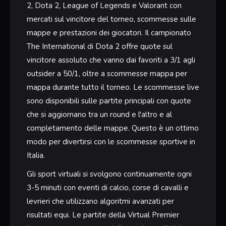
2, Dota 2, League of Legends e Valorant con
mercati sul vincitore del torneo, scommesse sulle
mappe e prestazioni dei giocatori. Il campionato
The International di Dota 2 offre quote sul
vincitore assoluto che vanno dai favoriti a 3/1 agli
outsider a 50/1, oltre a scommesse mappa per
mappa durante tutto il torneo. Le scommesse live
sono disponibili sulle partite principali con quote
che si aggiornano tra un round e l'altro e al
completamento delle mappe. Questo è un ottimo
modo per divertirsi con le scommesse sportive in
Italia.
Gli sport virtuali si svolgono continuamente ogni
3-5 minuti con eventi di calcio, corse di cavalli e
levrieri che utilizzano algoritmi avanzati per
risultati equi. Le partite della Virtual Premier