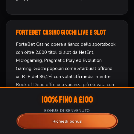
ForteBet Casino Giochi Live e Slot
ForteBet Casino opera a fianco dello sportsbook
con oltre 2.000 titoli di slot da NetEnt,
Microgaming, Pragmatic Play ed Evolution
Gaming. Giochi popolari come Starburst offrono
un RTP del 96,1% con volatilità media, mentre
Book of Dead offre una varianza più elevata con
un RTP del 96,21% e potenziale per vincite
100% fino a £100
maggiori. Jackpot progressivi, tra cui Mega
Moolah, superano regolarmente i 5 milioni di euro
BONUS DI BENVENUTO
con aggiornamenti in tempo reale del
Richiedi bonus
montepremi. Questo rende ForteBet Casino una
destinazione eccellente per i giocatori in Italia.