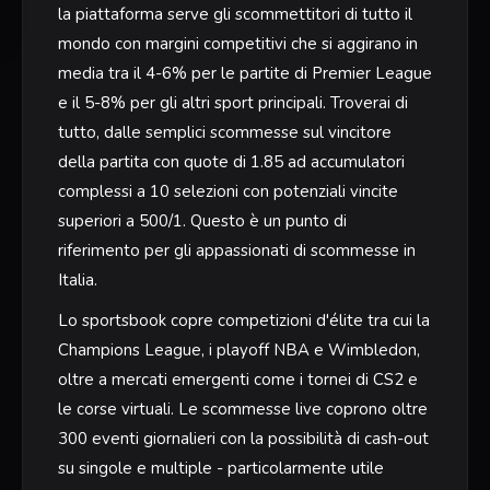
la piattaforma serve gli scommettitori di tutto il
mondo con margini competitivi che si aggirano in
media tra il 4-6% per le partite di Premier League
e il 5-8% per gli altri sport principali. Troverai di
tutto, dalle semplici scommesse sul vincitore
della partita con quote di 1.85 ad accumulatori
complessi a 10 selezioni con potenziali vincite
superiori a 500/1. Questo è un punto di
riferimento per gli appassionati di scommesse in
Italia.
Lo sportsbook copre competizioni d'élite tra cui la
Champions League, i playoff NBA e Wimbledon,
oltre a mercati emergenti come i tornei di CS2 e
le corse virtuali. Le scommesse live coprono oltre
300 eventi giornalieri con la possibilità di cash-out
su singole e multiple - particolarmente utile