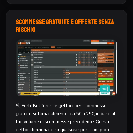
Scommesse Gratuite e Offerte Senza
Rischio
Sì, ForteBet fornisce gettoni per scommesse
gratuite settimanalmente, da 5€ a 25€, in base al
tuo volume di scommesse precedente. Questi
gettoni funzionano su qualsiasi sport con quote