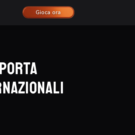
Gioca ora
 Porta
rnazionali