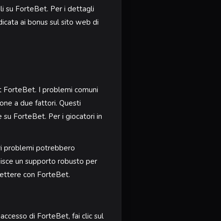
i su ForteBet. Per i dettagli
edicata ai bonus sul sito web di
t ForteBet. I problemi comuni
ne a due fattori. Questi
 su ForteBet. Per i giocatori in
ri problemi potrebbero
nisce un supporto robusto per
mettere con ForteBet.
ccesso di ForteBet, fai clic sul