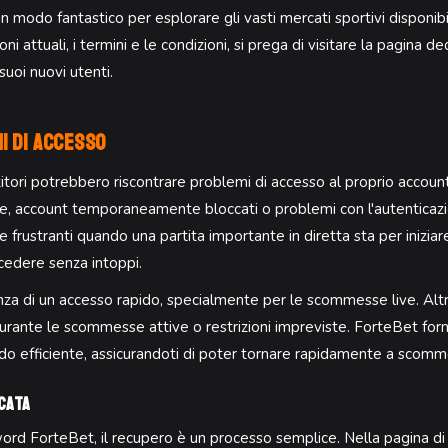
modo fantastico per esplorare gli vasti mercati sportivi disponibil
i attuali, i termini e le condizioni, si prega di visitare la pagina d
uoi nuovi utenti.
i di accesso
tori potrebbero riscontrare problemi di accesso al proprio accoun
, account temporaneamente bloccati o problemi con l'autenticazio
rustranti quando una partita importante in diretta sta per iniziare
cedere senza intoppi.
a di un accesso rapido, specialmente per le scommesse live. Alt
urante le scommesse attive o restrizioni impreviste. ForteBet for
odo efficiente, assicurandoti di poter tornare rapidamente a scom
cata
ord ForteBet, il recupero è un processo semplice. Nella pagina di a