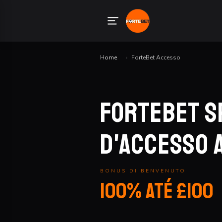
Home
›
ForteBet Accesso
ForteBet S
d'Accesso 
BONUS DI BENVENUTO
100% até £100