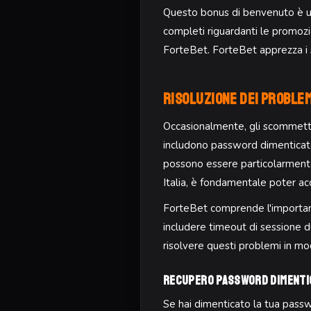
Questo bonus di benvenuto è un 
completi riguardanti le promozion
ForteBet. ForteBet apprezza i s
Risoluzione dei problem
Occasionalmente, gli scommetti
includono password dimenticate
possono essere particolarmente f
Italia, è fondamentale poter ac
ForteBet comprende l'importanz
includere timeout di sessione d
risolvere questi problemi in m
Recupero password dimenti
Se hai dimenticato la tua passw