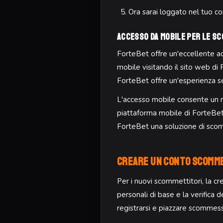
Ora sarai loggato nel tuo co
Accesso da Mobile per le S
ForteBet offre un'eccellente ac
mobile visitando il sito web di 
ForteBet offre un'esperienza sem
L'accesso mobile consente un 
piattaforma mobile di ForteBet t
ForteBet una soluzione di scomm
Creare un Conto Scomm
Per i nuovi scommettitori, la c
personali di base e la verifica d
registrarsi e piazzare scommess