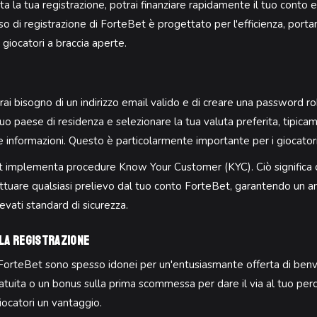
ta la tua registrazione, potrai finanziare rapidamente il tuo conto
esso di registrazione di ForteBet è progettato per l'efficienza, portan
i giocatori a braccia aperte.
rai bisogno di un indirizzo email valido e di creare una password ro
il tuo paese di residenza e selezionare la tua valuta preferita, tipi
informazioni. Questo è particolarmente importante per i giocatori i
 implementa procedure Know Your Customer (KYC). Ciò significa che
fettuare qualsiasi prelievo dal tuo conto ForteBet, garantendo un
evati standard di sicurezza.
 la Registrazione
 a ForteBet sono spesso idonei per un'entusiasmante offerta di ben
uita o un bonus sulla prima scommessa per dare il via al tuo per
iocatori un vantaggio.