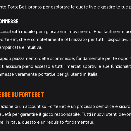
nto ForteBet, pronto per esplorare le quote live e gestire le tue 
commesse
cessibilità mobile per i giocatori in movimento. Puoi facilmente a
ForteBet, che è completamente ottimizzato per tutti i dispositivi. I
plificata e intuitiva.
rapido piazzamento delle scommesse, fondamentale per le opport
i assicura pieno accesso a tutti i mercati sportivi e alle funzional
esse veramente portatile per gli utenti in Italia.
esse su ForteBet
reazione di un account su ForteBet è un processo semplice e sicuro
ell'età per garantire il gioco responsabile. Tutti i nuovi utenti dev
e. In Italia, questo è un requisito fondamentale.