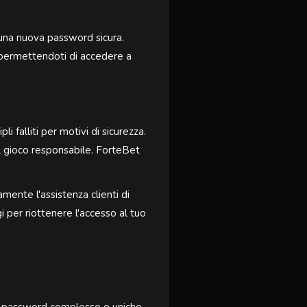
e una nuova password sicura.
 permettendoti di accedere a
 falliti per motivi di sicurezza.
 il gioco responsabile. ForteBet
mente l'assistenza clienti di
i per riottenere l'accesso al tuo
e password complesse e uniche