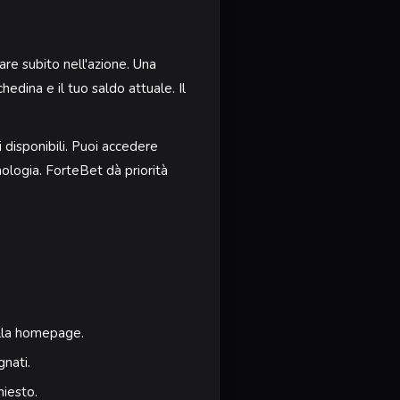
e subito nell'azione. Una
hedina e il tuo saldo attuale. Il
 disponibili. Puoi accedere
ologia. ForteBet dà priorità
della homepage.
gnati.
hiesto.