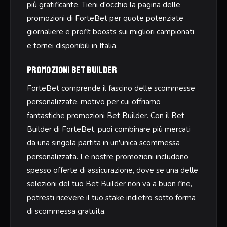
più gratificante. Tieni d'occhio la pagina delle
promozioni di ForteBet per quote potenziate
giornaliere e profit boosts sui migliori campionati
e tornei disponibili in Italia.
Promozioni Bet Builder
ForteBet comprende il fascino delle scommesse
personalizzate, motivo per cui offriamo
fantastiche promozioni Bet Builder. Con il Bet
Builder di ForteBet, puoi combinare più mercati
da una singola partita in un'unica scommessa
personalizzata. Le nostre promozioni includono
spesso offerte di assicurazione, dove se una delle
selezioni del tuo Bet Builder non va a buon fine,
potresti ricevere il tuo stake indietro sotto forma
di scommessa gratuita.