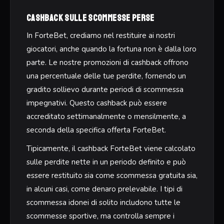
Cashback sulle Scommesse Perse
In ForteBet, crediamo nel restituire ai nostri
giocatori, anche quando la fortuna non è dalla loro
parte. Le nostre promozioni di cashback offrono
una percentuale delle tue perdite, fornendo un
gradito sollievo durante periodi di scommessa
impegnativi. Questo cashback può essere
accreditato settimanalmente o mensilmente, a
seconda della specifica offerta ForteBet.
Tipicamente, il cashback ForteBet viene calcolato
sulle perdite nette in un periodo definito e può
essere restituito sia come scommessa gratuita sia,
in alcuni casi, come denaro prelevabile. I tipi di
scommessa idonei di solito includono tutte le
scommesse sportive, ma controlla sempre i