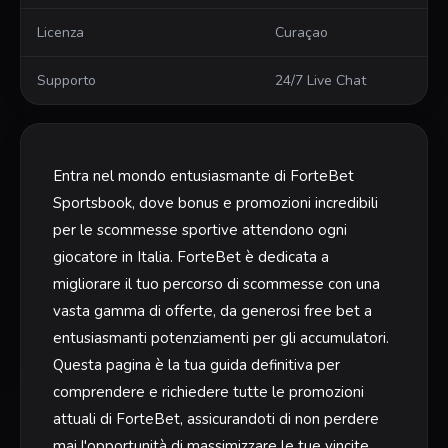
Licenza
Curaçao
Supporto
24/7 Live Chat
Entra nel mondo entusiasmante di ForteBet
Sportsbook, dove bonus e promozioni incredibili
per le scommesse sportive attendono ogni
giocatore in Italia. ForteBet è dedicata a
migliorare il tuo percorso di scommesse con una
vasta gamma di offerte, da generosi free bet a
entusiasmanti potenziamenti per gli accumulatori.
Questa pagina è la tua guida definitiva per
comprendere e richiedere tutte le promozioni
attuali di ForteBet, assicurandoti di non perdere
mai l'opportunità di massimizzare le tue vincite.