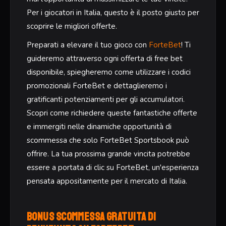
Per i giocatori in Italia, questo è il posto giusto per
scoprire le migliori offerte.
Preparati a elevare il tuo gioco con
ForteBet
! Ti
guideremo attraverso ogni offerta di free bet
disponibile, spiegheremo come utilizzare i codici
promozionali ForteBet e dettaglieremo i
gratificanti potenziamenti per gli accumulatori.
Scopri come richiedere queste fantastiche offerte
e immergiti nelle dinamiche opportunità di
scommessa che solo ForteBet Sportsbook può
offrire. La tua prossima grande vincita potrebbe
essere a portata di clic su ForteBet, un'esperienza
pensata appositamente per il mercato di Italia.
Bonus Scommessa Gratuita di