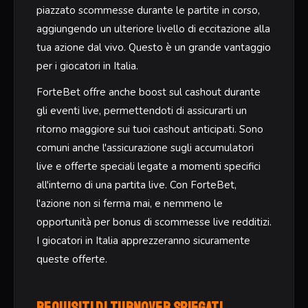
piazzato scommesse durante le partite in corso,
aggiungendo un ulteriore livello di eccitazione alla
tua azione dal vivo. Questo è un grande vantaggio
per i giocatori in Italia.
ForteBet offre anche boost sul cashout durante
gli eventi live, permettendoti di assicurarti un
ritorno maggiore sui tuoi cashout anticipati. Sono
comuni anche l'assicurazione sugli accumulatori
live e offerte speciali legate a momenti specifici
all'interno di una partita live. Con ForteBet,
l'azione non si ferma mai, e nemmeno le
opportunità per bonus di scommesse live redditizi.
I giocatori in Italia apprezzeranno sicuramente
queste offerte.
Requisiti di Turnover Spiegati