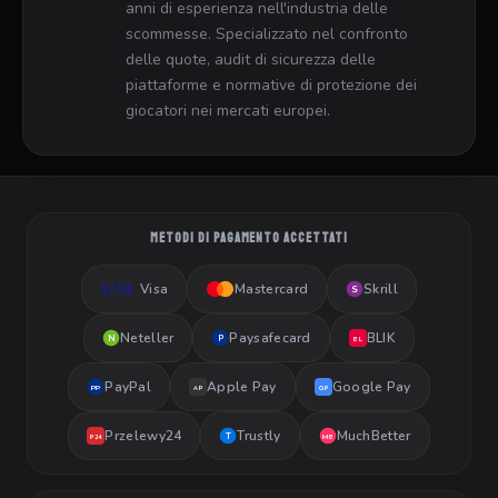
anni di esperienza nell'industria delle
scommesse. Specializzato nel confronto
delle quote, audit di sicurezza delle
piattaforme e normative di protezione dei
giocatori nei mercati europei.
METODI DI PAGAMENTO ACCETTATI
Visa
Mastercard
Skrill
S
Neteller
Paysafecard
BLIK
N
P
BL
PayPal
Apple Pay
Google Pay
PP
AP
GP
Przelewy24
Trustly
MuchBetter
T
MB
P24