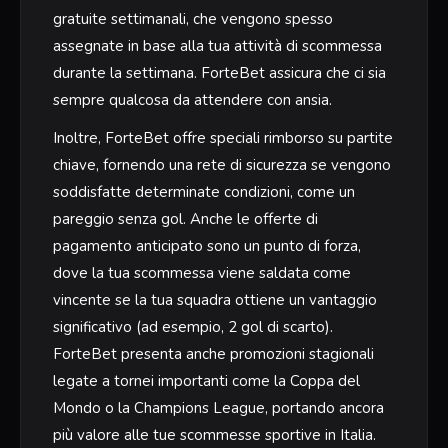
gratuite settimanali, che vengono spesso
assegnate in base alla tua attività di scommessa
durante la settimana. ForteBet assicura che ci sia
sempre qualcosa da attendere con ansia.
Inoltre, ForteBet offre speciali rimborso su partite
chiave, fornendo una rete di sicurezza se vengono
soddisfatte determinate condizioni, come un
pareggio senza gol. Anche le offerte di
pagamento anticipato sono un punto di forza,
dove la tua scommessa viene saldata come
vincente se la tua squadra ottiene un vantaggio
significativo (ad esempio, 2 gol di scarto).
ForteBet presenta anche promozioni stagionali
legate a tornei importanti come la Coppa del
Mondo o la Champions League, portando ancora
più valore alle tue scommesse sportive in Italia.