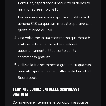
ForteBet, rispettando il requisito di deposito
minimo (ad esempio, €10).
Piazza una scommessa sportiva qualificata di
almeno €10 su qualsiasi mercato sportivo con
quote minime di 1.50.
Una volta che la tua scommessa qualificata è
stata refertata, ForteBet accrediterà
automaticamente il tuo conto con la
scommessa gratuita.
Utilizza la tua scommessa gratuita su qualsiasi
mercato sportivo idoneo offerto da ForteBet
Sportsbook.
Termini e Condizioni della Scommessa
Gratuita
Comprendere i termini e le condizioni associate